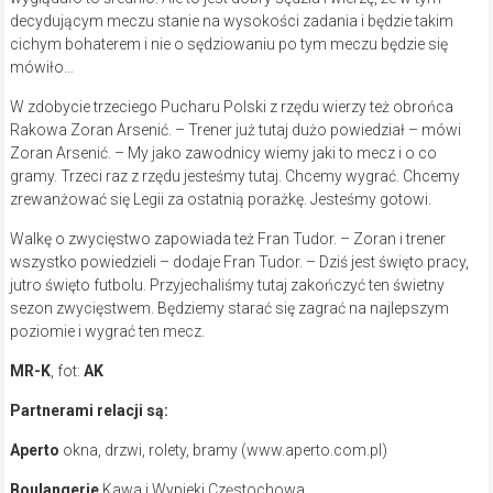
decydującym meczu stanie na wysokości zadania i będzie takim
cichym bohaterem i nie o sędziowaniu po tym meczu będzie się
mówiło…
W zdobycie trzeciego Pucharu Polski z rzędu wierzy też obrońca
Rakowa Zoran Arsenić. – Trener już tutaj dużo powiedział – mówi
Zoran Arsenić. – My jako zawodnicy wiemy jaki to mecz i o co
gramy. Trzeci raz z rzędu jesteśmy tutaj. Chcemy wygrać. Chcemy
zrewanżować się Legii za ostatnią porażkę. Jesteśmy gotowi.
Walkę o zwycięstwo zapowiada też Fran Tudor. – Zoran i trener
wszystko powiedzieli – dodaje Fran Tudor. – Dziś jest święto pracy,
jutro święto futbolu. Przyjechaliśmy tutaj zakończyć ten świetny
sezon zwycięstwem. Będziemy starać się zagrać na najlepszym
poziomie i wygrać ten mecz.
MR-K
, fot:
AK
Partnerami relacji są:
Aperto
okna, drzwi, rolety, bramy (www.aperto.com.pl)
Boulangerie
Kawa i Wypieki Częstochowa