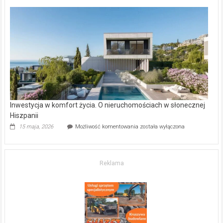
deweloperskie
w Częstochowie
–
gdzie
kupić
mieszkanie?
Inwestycja w komfort życia. O nieruchomościach w słonecznej
Hiszpanii
Inwestycja
15 maja, 2026
Możliwość komentowania
została wyłączona
w komfort
życia.
O nieruchomościach
w słonecznej
Reklama
Hiszpanii