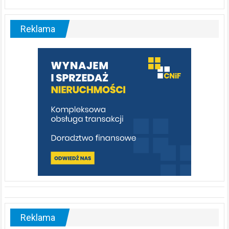
Liswarta
–
malownicza
Reklama
rzeka,
którą
warto
poznać
[fotorelacja]
Reklama