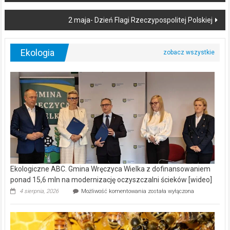
2 maja- Dzień Flagi Rzeczypospolitej Polskiej
Ekologia
Ekologiczne ABC. Gmina Wręczyca Wielka z dofinansowaniem
ponad 15,6 mln na modernizację oczyszczalni ścieków [wideo]
Ekologiczne
4 sierpnia, 2026
Możliwość komentowania
została wyłączona
ABC.
Gmina
Wręczyca
Wielka