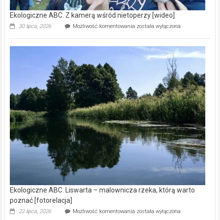
Ekologiczne ABC. Z kamerą wśród nietoperzy [wideo]
Ekologiczne
30 lipca, 2026
Możliwość komentowania
została wyłączona
ABC.
Z
kamerą
wśród
nietoperzy
[wideo]
Ekologiczne ABC. Liswarta – malownicza rzeka, którą warto
poznać [fotorelacja]
Ekologiczne
22 lipca, 2026
Możliwość komentowania
została wyłączona
ABC.