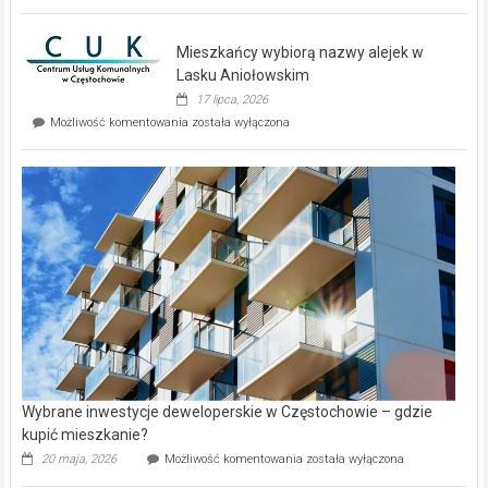
zupełnie
nowe
domy
Mieszkańcy wybiorą nazwy alejek w
na
wyspie
Lasku Aniołowskim
Evia.
17 lipca, 2026
Perełka
Mieszkańcy
Możliwość komentowania
została wyłączona
na
wybiorą
rynku
nazwy
nieruchomości
alejek
w
Lasku
Aniołowskim
Wybrane inwestycje deweloperskie w Częstochowie – gdzie
kupić mieszkanie?
Wybrane
20 maja, 2026
Możliwość komentowania
została wyłączona
inwestycje