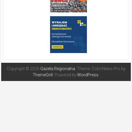
Copyright © 2026
Gazeta Regionalna
. Theme: ColorNews Pro by
ThemeGrill
. Powered by
WordPress
.