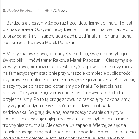
Posted By: Artur
472 Views
– Bardzo się cieszymy, że po raz trzeci dotarliśmy do finału. To jest
dla nas sprawa. Oczywiście będziemy chcieli ten finał wygrać. Po to
tu przyjechaliśmy – zapowiada dzień przed finałem Fortuna Puchar
Polski trener Rakowa Marek Papszun.
– Mamy majówkę, święto pracy, święto flagi, święto konstytucji i
święto piłki – mówi trener Rakowa Marek Papszun. – Cieszymy się,
że w tym święcie możemy uczestniczyć i zapowiada się duży mecz
na fantastycznym stadionie przy wreszcie komplecie publiczności
czy prawie komplecie to już nie ma większego znaczenia. Bardzo się
cieszymy, że po raz trzeci dotarliśmy do finału. To jest dla nas
sprawa. Oczywiście będziemy chcieli ten finał wygrać. Po to tu
przyjechaliśmy. Po to tą drogę znowu po raz kolejny pokonaliśmy,
aby wygrać. Jedyna decyzja, która mnie dziwi to obsada
sędziowska. Bo grają dwie najlepsze zdecydowanie drużyny w
Polsce, a nie sędziuje najlepszy sędzia. I to jest sytuacja dla mnie
trochę niezrozumiała. Ale decyzja już zapadła. Wierzę, że sędzia
Lasyk ze swoją ekipą sobie poradzi i nie podda się presji, bo ostatnio
wyglądało to średnio. Ale to jest dobry sędzia i wierzę, że w tym