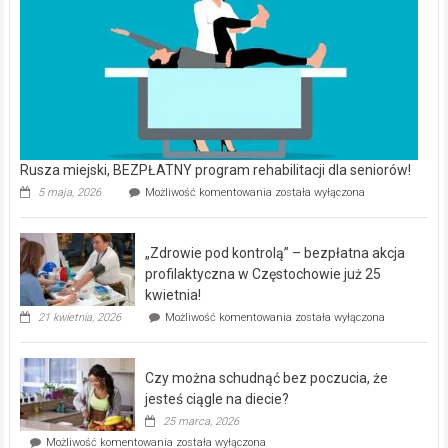
Rusza miejski, BEZPŁATNY program rehabilitacji dla seniorów!
Rusza
5 maja, 2026
Możliwość komentowania
została wyłączona
miejski,
BEZPŁATNY
program
„Zdrowie pod kontrolą” – bezpłatna akcja
rehabilitacji
dla
profilaktyczna w Częstochowie już 25
seniorów!
kwietnia!
„Zdrowie
21 kwietnia, 2026
Możliwość komentowania
została wyłączona
pod
kontrolą”
–
Czy można schudnąć bez poczucia, że
bezpłatna
akcja
jesteś ciągle na diecie?
profilaktyczna
25 marca, 2026
w
Czy
Możliwość komentowania
została wyłączona
Częstochowie