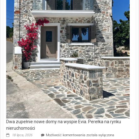
Dwa zupełnie nowe domy na wyspie Evia. Perełka na rynku
nieruchomości
Dwa
18 lipca, 2026
Możliwość komentowania
została wyłączona