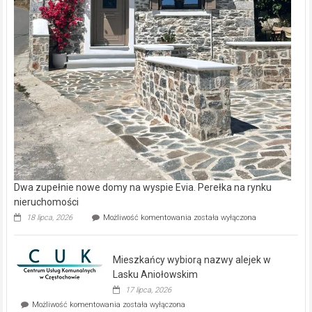
Dwa zupełnie nowe domy na wyspie Evia. Perełka na rynku
nieruchomości
Dwa
18 lipca, 2026
Możliwość komentowania
została wyłączona
zupełnie
nowe
domy
Mieszkańcy wybiorą nazwy alejek w
na
wyspie
Lasku Aniołowskim
Evia.
17 lipca, 2026
Perełka
Mieszkańcy
Możliwość komentowania
została wyłączona
na