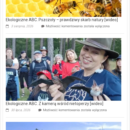
ścieków
[wideo]
Ekologiczne ABC. Pszczoły – prawdziwy skarb natury [wideo]
Ekologiczne
3 sierpnia, 2026
Możliwość komentowania
została wyłączona
ABC.
Pszczoły
–
prawdziwy
skarb
natury
[wideo]
Ekologiczne ABC. Z kamerą wśród nietoperzy [wideo]
Ekologiczne
30 lipca, 2026
Możliwość komentowania
została wyłączona
ABC.
Z
kamerą
wśród