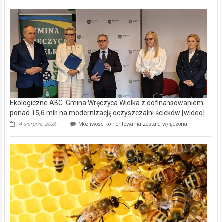
Ekologiczne ABC. Gmina Wręczyca Wielka z dofinansowaniem
ponad 15,6 mln na modernizację oczyszczalni ścieków [wideo]
Ekologiczne
4 sierpnia, 2026
Możliwość komentowania
została wyłączona
ABC.
Gmina
Wręczyca
Wielka
z
dofinansowaniem
ponad
15,6
mln
na
modernizację
oczyszczalni