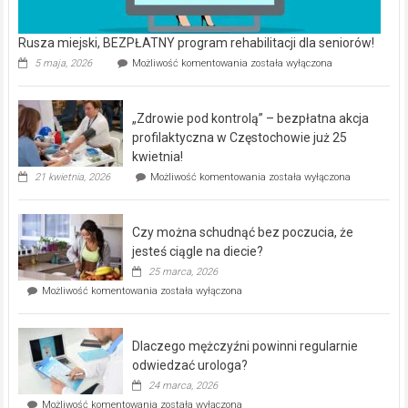
Rusza miejski, BEZPŁATNY program rehabilitacji dla seniorów!
Rusza
5 maja, 2026
Możliwość komentowania
została wyłączona
miejski,
BEZPŁATNY
program
„Zdrowie pod kontrolą” – bezpłatna akcja
rehabilitacji
dla
profilaktyczna w Częstochowie już 25
seniorów!
kwietnia!
„Zdrowie
21 kwietnia, 2026
Możliwość komentowania
została wyłączona
pod
kontrolą”
–
Czy można schudnąć bez poczucia, że
bezpłatna
akcja
jesteś ciągle na diecie?
profilaktyczna
25 marca, 2026
w
Czy
Możliwość komentowania
została wyłączona
Częstochowie
można
już
schudnąć
25
bez
kwietnia!
Dlaczego mężczyźni powinni regularnie
poczucia,
że
odwiedzać urologa?
jesteś
24 marca, 2026
ciągle
Dlaczego
Możliwość komentowania
została wyłączona
na