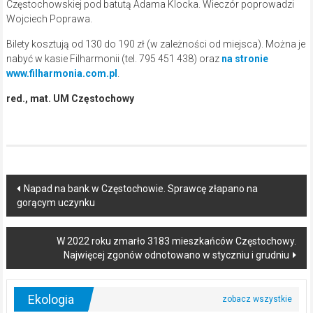
Częstochowskiej pod batutą Adama Klocka. Wieczór poprowadzi
Wojciech Poprawa.
Bilety kosztują od 130 do 190 zł (w zależności od miejsca). Można je
nabyć w kasie Filharmonii (tel. 795 451 438) oraz
na stronie
www.filharmonia.com.pl
.
red., mat. UM Częstochowy
Post
Napad na bank w Częstochowie. Sprawcę złapano na
gorącym uczynku
navigation
W 2022 roku zmarło 3183 mieszkańców Częstochowy.
Najwięcej zgonów odnotowano w styczniu i grudniu
Ekologia