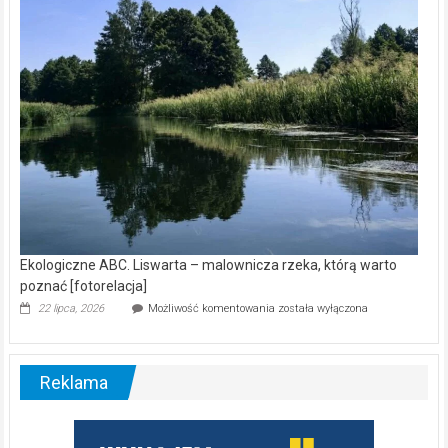
nietoperzy
[wideo]
Ekologiczne ABC. Liswarta – malownicza rzeka, którą warto
poznać [fotorelacja]
Ekologiczne
22 lipca, 2026
Możliwość komentowania
została wyłączona
ABC.
Liswarta
–
malownicza
Reklama
rzeka,
którą
warto
poznać