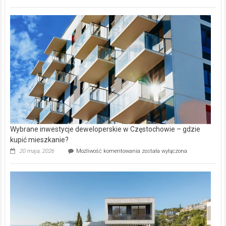
wybiorą
rynku
nazwy
nieruchomości
alejek
w
Lasku
Aniołowskim
Wybrane inwestycje deweloperskie w Częstochowie – gdzie
kupić mieszkanie?
Wybrane
20 maja, 2026
Możliwość komentowania
została wyłączona
inwestycje
deweloperskie
w Częstochowie
–
gdzie
kupić
mieszkanie?