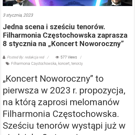
3 stycznia, 2023
Jedna scena i sześciu tenorów.
Filharmonia Częstochowska zaprasza
8 stycznia na „Koncert Noworoczny”
Posted By: redakcja red
577 Views
Filharmonia Częstochowska
,
koncert
,
tenorzy
„Koncert Noworoczny” to
pierwsza w 2023 r. propozycja,
na którą zaprosi melomanów
Filharmonia Częstochowska.
Sześciu tenorów wystąpi już w