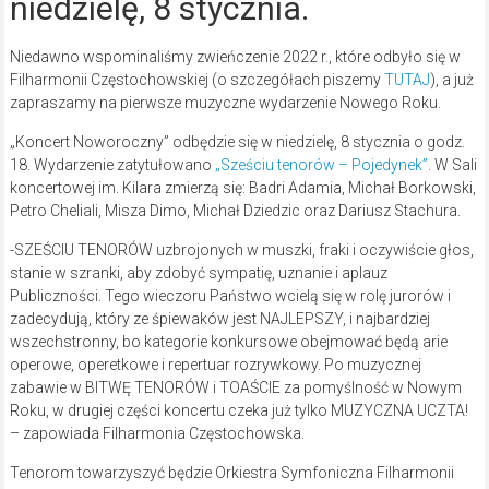
niedzielę, 8 stycznia.
Niedawno wspominaliśmy zwieńczenie 2022 r., które odbyło się w
Filharmonii Częstochowskiej (o szczegółach piszemy
TUTAJ
), a już
zapraszamy na pierwsze muzyczne wydarzenie Nowego Roku.
„Koncert Noworoczny” odbędzie się w niedzielę, 8 stycznia o godz.
18. Wydarzenie zatytułowano
„Sześciu tenorów – Pojedynek”
. W Sali
koncertowej im. Kilara zmierzą się: Badri Adamia, Michał Borkowski,
Petro Cheliali, Misza Dimo, Michał Dziedzic oraz Dariusz Stachura.
-SZEŚCIU TENORÓW uzbrojonych w muszki, fraki i oczywiście głos,
stanie w szranki, aby zdobyć sympatię, uznanie i aplauz
Publiczności. Tego wieczoru Państwo wcielą się w rolę jurorów i
zadecydują, który ze śpiewaków jest NAJLEPSZY, i najbardziej
wszechstronny, bo kategorie konkursowe obejmować będą arie
operowe, operetkowe i repertuar rozrywkowy. Po muzycznej
zabawie w BITWĘ TENORÓW i TOAŚCIE za pomyślność w Nowym
Roku, w drugiej części koncertu czeka już tylko MUZYCZNA UCZTA!
– zapowiada Filharmonia Częstochowska.
Tenorom towarzyszyć będzie Orkiestra Symfoniczna Filharmonii