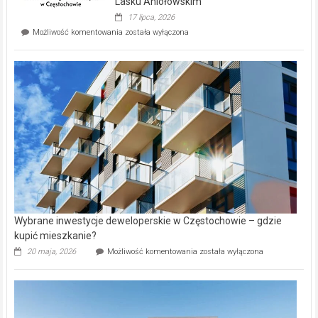
Lasku Aniołowskim
Evia.
17 lipca, 2026
Perełka
Mieszkańcy
Możliwość komentowania
została wyłączona
na
wybiorą
rynku
nazwy
nieruchomości
alejek
w
Lasku
Aniołowskim
Wybrane inwestycje deweloperskie w Częstochowie – gdzie
kupić mieszkanie?
Wybrane
20 maja, 2026
Możliwość komentowania
została wyłączona
inwestycje
deweloperskie
w Częstochowie
–
gdzie