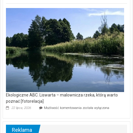
ABC.
Z
kamerą
wśród
nietoperzy
[wideo]
Ekologiczne ABC. Liswarta – malownicza rzeka, którą warto
poznać [fotorelacja]
Ekologiczne
22 lipca, 2026
Możliwość komentowania
została wyłączona
ABC.
Liswarta
–
malownicza
Reklama
rzeka,