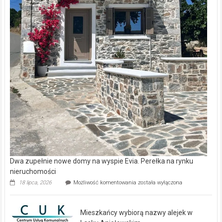
Dwa zupełnie nowe domy na wyspie Evia. Perełka na rynku
nieruchomości
Dwa
18 lipca, 2026
Możliwość komentowania
została wyłączona
zupełnie
nowe
domy
Mieszkańcy wybiorą nazwy alejek w
na
wyspie