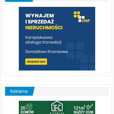
którą
warto
poznać
[fotorelacja]
Reklama