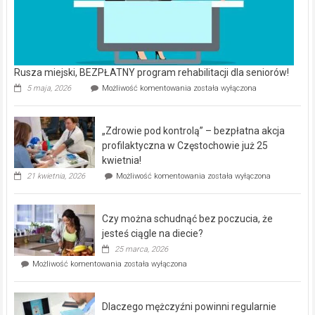
Rusza miejski, BEZPŁATNY program rehabilitacji dla seniorów!
Rusza
5 maja, 2026
Możliwość komentowania
została wyłączona
miejski,
BEZPŁATNY
program
„Zdrowie pod kontrolą” – bezpłatna akcja
rehabilitacji
dla
profilaktyczna w Częstochowie już 25
seniorów!
kwietnia!
„Zdrowie
21 kwietnia, 2026
Możliwość komentowania
została wyłączona
pod
kontrolą”
–
Czy można schudnąć bez poczucia, że
bezpłatna
akcja
jesteś ciągle na diecie?
profilaktyczna
25 marca, 2026
w
Czy
Możliwość komentowania
została wyłączona
Częstochowie
można
już
schudnąć
25
bez
kwietnia!
Dlaczego mężczyźni powinni regularnie
poczucia,