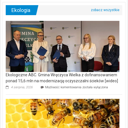
Ekologia
Ekologiczne ABC. Gmina Wręczyca Wielka z dofinansowaniem
ponad 15,6 mln na modernizację oczyszczalni ścieków [wideo]
Ekologiczne
4 sierpnia, 2026
Możliwość komentowania
została wyłączona
ABC.
Gmina
Wręczyca
Wielka
z
dofinansowaniem
ponad
15,6