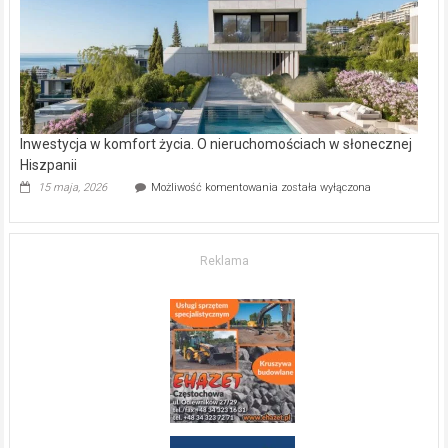
kupić
mieszkanie?
Inwestycja w komfort życia. O nieruchomościach w słonecznej
Hiszpanii
Inwestycja
15 maja, 2026
Możliwość komentowania
została wyłączona
w komfort
życia.
O nieruchomościach
w słonecznej
Reklama
Hiszpanii