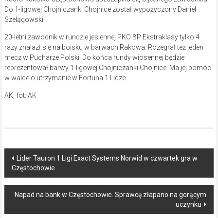
Do 1-ligowej Chojniczanki Chojnice został wypożyczony Daniel
Szelągowski.
20-letni zawodnik w rundzie jesiennej PKO BP Ekstraklasy tylko 4
razy znalazł się na boisku w barwach Rakowa. Rozegrał też jeden
mecz w Pucharze Polski. Do końca rundy wiosennej będzie
reprezentował barwy 1-ligowej Chojniczanki Chojnice. Ma jej pomóc
w walce o utrzymanie w Fortuna 1 Lidze.
AK, fot: AK
Post
Lider Tauron 1 Ligi Exact Systems Norwid w czwartek gra w
Częstochowie
navigation
Napad na bank w Częstochowie. Sprawcę złapano na gorącym
uczynku