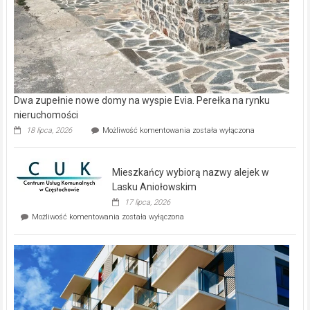
Dwa zupełnie nowe domy na wyspie Evia. Perełka na rynku
nieruchomości
Dwa
18 lipca, 2026
Możliwość komentowania
została wyłączona
zupełnie
nowe
domy
Mieszkańcy wybiorą nazwy alejek w
na
wyspie
Lasku Aniołowskim
Evia.
17 lipca, 2026
Perełka
Mieszkańcy
Możliwość komentowania
została wyłączona
na
wybiorą
rynku
nazwy
nieruchomości
alejek
w
Lasku
Aniołowskim