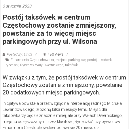
3 stycznia, 2023
Postój taksówek w centrum
Częstochowy zostanie zmniejszony,
powstanie za to więcej miejsc
parkingowych przy ul. Wilsona
Posted By: Linda
480 Views
Filharmonia Częstochowska
,
miejsca parkingowe
,
postój taksówek
,
ryneczek
,
Ryneczek Wały Dwernickiego
,
taksówki
W związku z tym, że postój taksówek w centrum
Częstochowy zostanie zmniejszony, powstanie
20 dodatkowych miejsc parkingowych.
Inicjatywa powstała przez wzgląd na interpelację radnego Michała
Lewandowskiego, złożoną kilka miesięcy temu. Miejsc dla
taksówkarzy będzie znacznie mniej, ale przy Wałach Dwernickiego,
miejscu uczęszczanym przez klientów ,,Ryneczku” czy bywalców
Filharmonii Częstochowskiej, pojawi się 20 miejsc dla