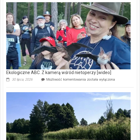
–
prawdziwy
skarb
natury
[wideo]
Ekologiczne ABC. Z kamerą wśród nietoperzy [wideo]
Ekologiczne
30 lipca, 2026
Możliwość komentowania
została wyłączona
ABC.
Z
kamerą
wśród
nietoperzy
[wideo]