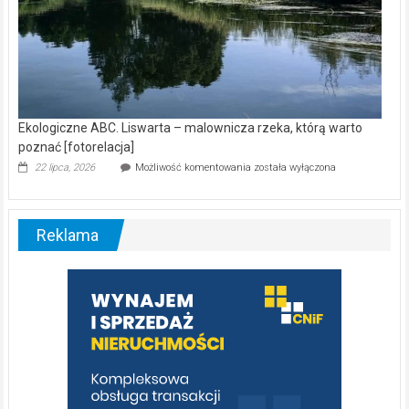
Ekologiczne ABC. Liswarta – malownicza rzeka, którą warto
poznać [fotorelacja]
Ekologiczne
22 lipca, 2026
Możliwość komentowania
została wyłączona
ABC.
Liswarta
–
malownicza
Reklama
rzeka,
którą
warto
poznać
[fotorelacja]