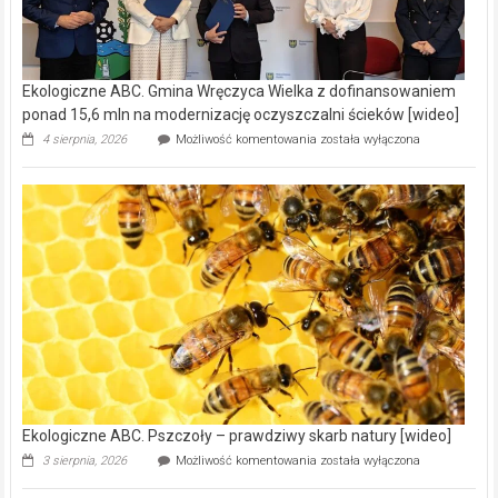
Ekologiczne ABC. Gmina Wręczyca Wielka z dofinansowaniem
ponad 15,6 mln na modernizację oczyszczalni ścieków [wideo]
Ekologiczne
4 sierpnia, 2026
Możliwość komentowania
została wyłączona
ABC.
Gmina
Wręczyca
Wielka
z
dofinansowaniem
ponad
15,6
mln
na
modernizację
oczyszczalni
ścieków
[wideo]
Ekologiczne ABC. Pszczoły – prawdziwy skarb natury [wideo]
Ekologiczne
3 sierpnia, 2026
Możliwość komentowania
została wyłączona
ABC.
Pszczoły