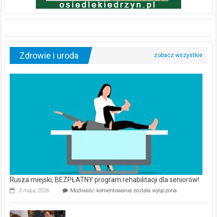
Zdrowie i uroda
Rusza miejski, BEZPŁATNY program rehabilitacji dla seniorów!
Rusza
5 maja, 2026
Możliwość komentowania
została wyłączona
miejski,
BEZPŁATNY
program