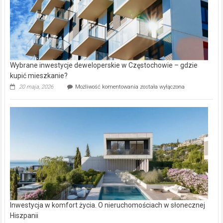
Wybrane inwestycje deweloperskie w Częstochowie – gdzie
kupić mieszkanie?
Wybrane
20 maja, 2026
Możliwość komentowania
została wyłączona
inwestycje
deweloperskie
w Częstochowie
–
gdzie
kupić
mieszkanie?
Inwestycja w komfort życia. O nieruchomościach w słonecznej
Hiszpanii