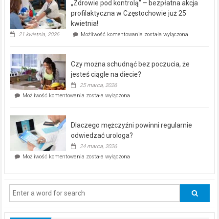
„Zdrowie pod kontrolą” – bezpłatna akcja
rehabilitacji
dla
profilaktyczna w Częstochowie już 25
seniorów!
kwietnia!
„Zdrowie
21 kwietnia, 2026
Możliwość komentowania
została wyłączona
pod
kontrolą”
–
Czy można schudnąć bez poczucia, że
bezpłatna
akcja
jesteś ciągle na diecie?
profilaktyczna
25 marca, 2026
w
Czy
Możliwość komentowania
została wyłączona
Częstochowie
można
już
schudnąć
25
bez
kwietnia!
Dlaczego mężczyźni powinni regularnie
poczucia,
że
odwiedzać urologa?
jesteś
24 marca, 2026
ciągle
Dlaczego
Możliwość komentowania
została wyłączona
na
mężczyźni
diecie?
powinni
regularnie
odwiedzać
urologa?