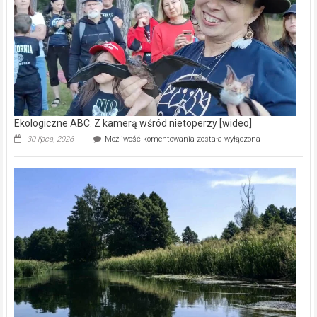
natury
[wideo]
Ekologiczne ABC. Z kamerą wśród nietoperzy [wideo]
Ekologiczne
30 lipca, 2026
Możliwość komentowania
została wyłączona
ABC.
Z
kamerą
wśród
nietoperzy
[wideo]