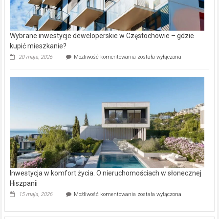
Wybrane inwestycje deweloperskie w Częstochowie – gdzie
kupić mieszkanie?
Wybrane
20 maja, 2026
Możliwość komentowania
została wyłączona
inwestycje
deweloperskie
w Częstochowie
–
gdzie
kupić
mieszkanie?
Inwestycja w komfort życia. O nieruchomościach w słonecznej
Hiszpanii
Inwestycja
15 maja, 2026
Możliwość komentowania
została wyłączona
w komfort
życia.
O nieruchomościach