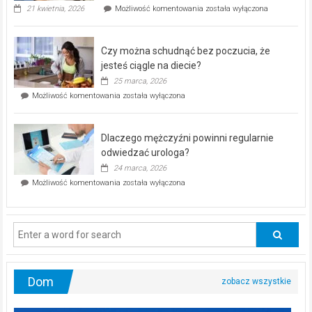
„Zdrowie
21 kwietnia, 2026
Możliwość komentowania
została wyłączona
pod
kontrolą”
–
Czy można schudnąć bez poczucia, że
bezpłatna
akcja
jesteś ciągle na diecie?
profilaktyczna
25 marca, 2026
w
Czy
Możliwość komentowania
została wyłączona
Częstochowie
można
już
schudnąć
25
bez
kwietnia!
Dlaczego mężczyźni powinni regularnie
poczucia,
że
odwiedzać urologa?
jesteś
24 marca, 2026
ciągle
Dlaczego
Możliwość komentowania
została wyłączona
na
mężczyźni
diecie?
powinni
regularnie
odwiedzać
urologa?
Dom