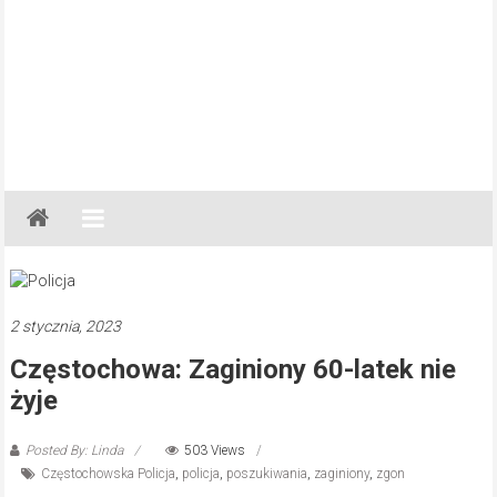
Gazeta
Regionalna
Częstochowa,
Kłobuck,
Lubliniec,
2 stycznia, 2023
Myszków
Częstochowa: Zaginiony 60-latek nie
żyje
Posted By: Linda
503 Views
Częstochowska Policja
,
policja
,
poszukiwania
,
zaginiony
,
zgon