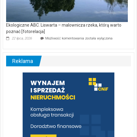
Ekologiczne ABC. Liswarta – malownicza rzeka, którą warto
poznać [fotorelacja]
Ekologiczne
22 lipca, 2026
Możliwość komentowania
została wyłączona
ABC.
Liswarta
–
malownicza
Reklama
rzeka,
którą
warto
poznać
[fotorelacja]