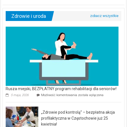
Zdrowie i uroda
Rusza miejski, BEZPŁATNY program rehabilitacji dla seniorów!
Rusza
5 maja, 2026
Możliwość komentowania
została wyłączona
miejski,
BEZPŁATNY
program
„Zdrowie pod kontrolą” – bezpłatna akcja
rehabilitacji
dla
profilaktyczna w Częstochowie już 25
seniorów!
kwietnia!