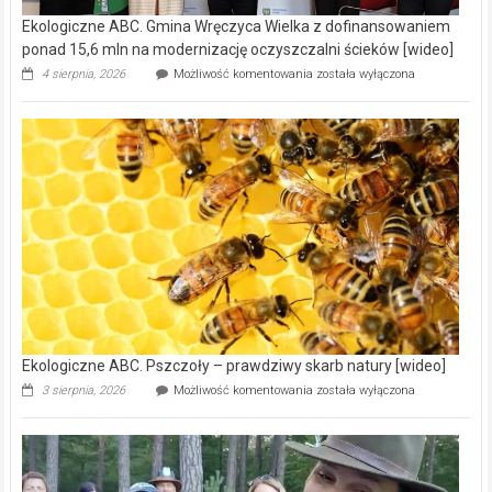
Ekologiczne ABC. Gmina Wręczyca Wielka z dofinansowaniem
ponad 15,6 mln na modernizację oczyszczalni ścieków [wideo]
Ekologiczne
4 sierpnia, 2026
Możliwość komentowania
została wyłączona
ABC.
Gmina
Wręczyca
Wielka
z
dofinansowaniem
ponad
15,6
mln
na
modernizację
oczyszczalni
ścieków
[wideo]
Ekologiczne ABC. Pszczoły – prawdziwy skarb natury [wideo]
Ekologiczne
3 sierpnia, 2026
Możliwość komentowania
została wyłączona
ABC.
Pszczoły
–
prawdziwy
skarb