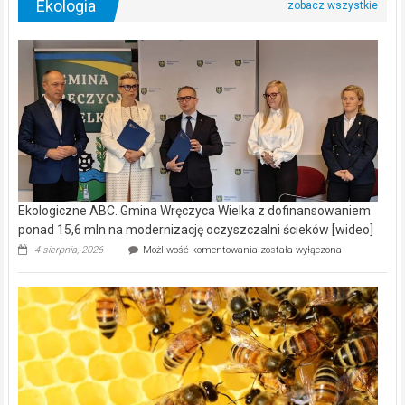
Ekologia
Ekologiczne ABC. Gmina Wręczyca Wielka z dofinansowaniem
ponad 15,6 mln na modernizację oczyszczalni ścieków [wideo]
Ekologiczne
4 sierpnia, 2026
Możliwość komentowania
została wyłączona
ABC.
Gmina
Wręczyca
Wielka
z
dofinansowaniem
ponad
15,6
mln
na