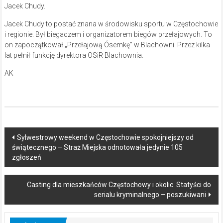
Jacek Chudy.
Jacek Chudy to postać znana w środowisku sportu w Częstochowie
i regionie. Był biegaczem i organizatorem biegów przełajowych. To
on zapoczątkował „Przełajową Ósemkę” w Blachowni. Przez kilka
lat pełnił funkcję dyrektora OSiR Blachownia.
AK
Post
Sylwestrowy weekend w Częstochowie spokojniejszy od
świątecznego – Straż Miejska odnotowała jedynie 105
navigation
zgłoszeń
Casting dla mieszkańców Częstochowy i okolic. Statyści do
serialu kryminalnego – poszukiwani