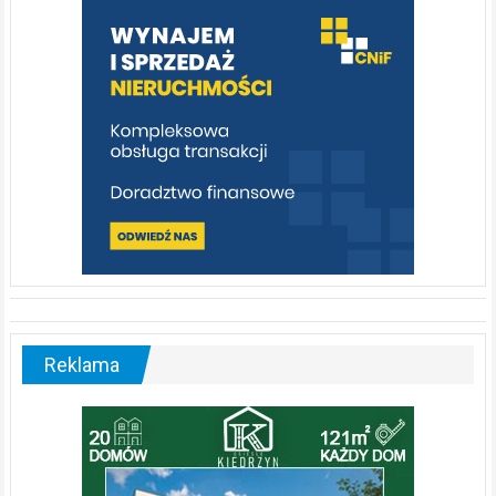
poznać
[fotorelacja]
Reklama