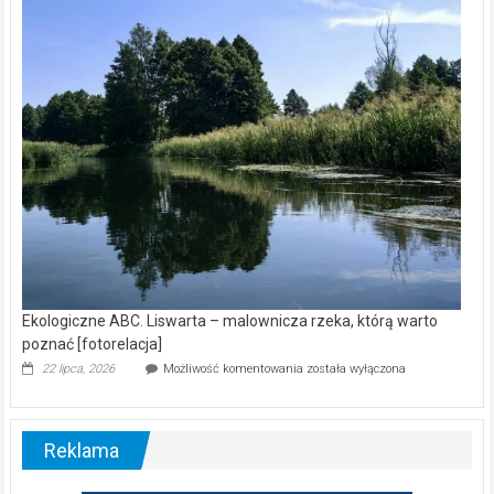
kamerą
wśród
nietoperzy
[wideo]
Ekologiczne ABC. Liswarta – malownicza rzeka, którą warto
poznać [fotorelacja]
Ekologiczne
22 lipca, 2026
Możliwość komentowania
została wyłączona
ABC.
Liswarta
–
malownicza
Reklama
rzeka,
którą
warto