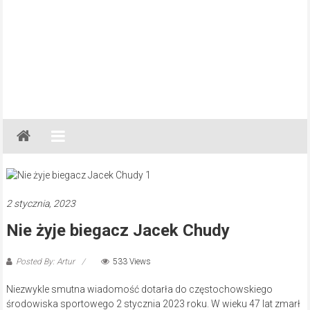
Gazeta
Regionalna
Częstochowa,
Kłobuck,
Lubliniec,
2 stycznia, 2023
Myszków
Nie żyje biegacz Jacek Chudy
Posted By: Artur
533 Views
Niezwykle smutna wiadomość dotarła do częstochowskiego
środowiska sportowego 2 stycznia 2023 roku. W wieku 47 lat zmarł