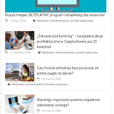
Rusza miejski, BEZPŁATNY program rehabilitacji dla seniorów!
Rusza
5 maja, 2026
Możliwość komentowania
została wyłączona
miejski,
BEZPŁATNY
program
„Zdrowie pod kontrolą” – bezpłatna akcja
rehabilitacji
dla
profilaktyczna w Częstochowie już 25
seniorów!
kwietnia!
„Zdrowie
21 kwietnia, 2026
Możliwość komentowania
została wyłączona
pod
kontrolą”
–
Czy można schudnąć bez poczucia, że
bezpłatna
akcja
jesteś ciągle na diecie?
profilaktyczna
25 marca, 2026
w
Czy
Możliwość komentowania
została wyłączona
Częstochowie
można
już
schudnąć
25
bez
kwietnia!
Dlaczego mężczyźni powinni regularnie
poczucia,
że
odwiedzać urologa?
jesteś
24 marca, 2026
ciągle