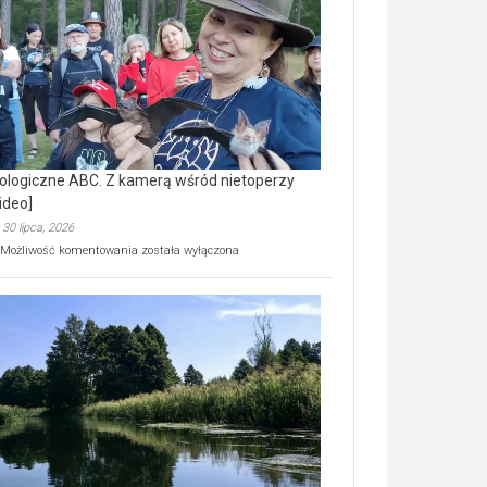
prawdziwy
skarb
natury
[wideo]
ologiczne ABC. Z kamerą wśród nietoperzy
ideo]
30 lipca, 2026
Ekologiczne
Możliwość komentowania
została wyłączona
ABC.
Z
kamerą
wśród
nietoperzy
[wideo]