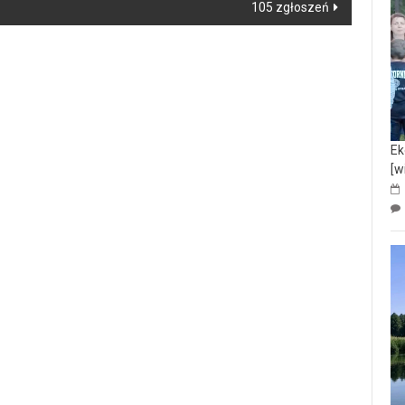
105 zgłoszeń
Ek
[w