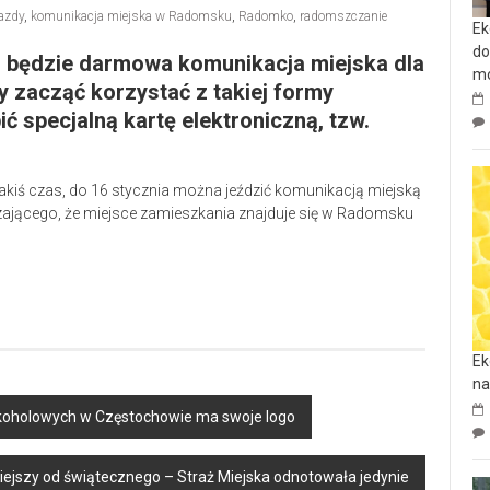
azdy
,
komunikacja miejska w Radomsku
,
Radomko
,
radomszczanie
Ek
do
 będzie darmowa komunikacja miejska dla
mo
zacząć korzystać z takiej formy
ić specjalną kartę elektroniczną, tzw.
akiś czas, do 16 stycznia można jeździć komunikacją miejską
zającego, że miejsce zamieszkania znajduje się w Radomsku
Ek
na
koholowych w Częstochowie ma swoje logo
jszy od świątecznego – Straż Miejska odnotowała jedynie