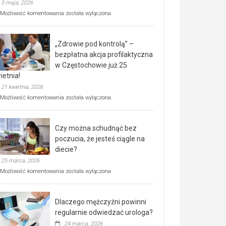
5 maja, 2026
Rusza
Możliwość komentowania
została wyłączona
miejski,
BEZPŁATNY
program
„Zdrowie pod kontrolą” –
rehabilitacji
dla
bezpłatna akcja profilaktyczna
seniorów!
w Częstochowie już 25
ietnia!
21 kwietnia, 2026
„Zdrowie
Możliwość komentowania
została wyłączona
pod
kontrolą”
–
Czy można schudnąć bez
bezpłatna
akcja
poczucia, że jesteś ciągle na
profilaktyczna
diecie?
w
25 marca, 2026
Częstochowie
już
Czy
Możliwość komentowania
została wyłączona
25
można
kwietnia!
schudnąć
bez
Dlaczego mężczyźni powinni
poczucia,
że
regularnie odwiedzać urologa?
jesteś
24 marca, 2026