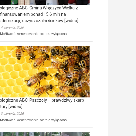
ologiczne ABC. Gmina Wręczyca Wielka z
finansowaniem ponad 15,6 mln na
dernizację oczyszczalni ścieków [wideo]
4 sierpnia, 2026
Ekologiczne
Możliwość komentowania
została wyłączona
ABC.
Gmina
Wręczyca
Wielka
z
dofinansowaniem
ponad
15,6
mln
na
modernizację
oczyszczalni
ścieków
ologiczne ABC. Pszczoły – prawdziwy skarb
[wideo]
tury [wideo]
3 sierpnia, 2026
Ekologiczne
Możliwość komentowania
została wyłączona
ABC.
Pszczoły
–