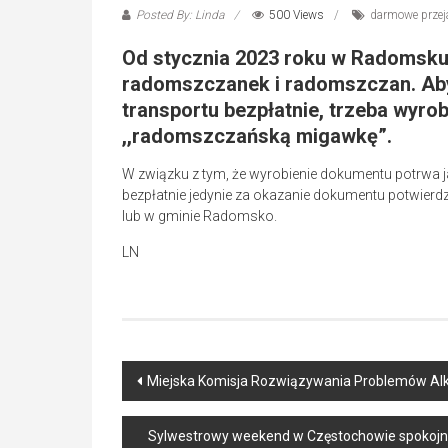
Posted By: Linda
500 Views
darmowe przej
Od stycznia 2023 roku w Radomsku
radomszczanek i radomszczan. Aby 
transportu bezpłatnie, trzeba wyrob
,,radomszczańską migawkę”.
W związku z tym, że wyrobienie dokumentu potrwa j
bezpłatnie jedynie za okazanie dokumentu potwierd
lub w gminie Radomsko.
LN
Post
Miejska Komisja Rozwiązywania Problemów Al
navigation
Sylwestrowy weekend w Częstochowie spokojnie