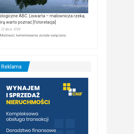
ologiczne ABC. Liswarta – malownicza rzeka,
órą warto poznać [fotorelacja]
22 lipca, 2026
Ekologiczne
Możliwość komentowania
została wyłączona
ABC.
Liswarta
–
malownicza
rzeka,
którą
Reklama
warto
poznać
[fotorelacja]