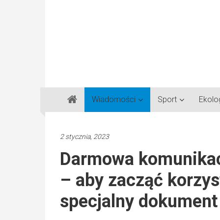
Gazeta
Wiadomości
Sport
Ekolo
Regionalna
Częstochowa,
Kłobuck,
2 stycznia, 2023
Lubliniec,
Darmowa komunikac
Myszków
– aby zacząć korzys
specjalny dokument