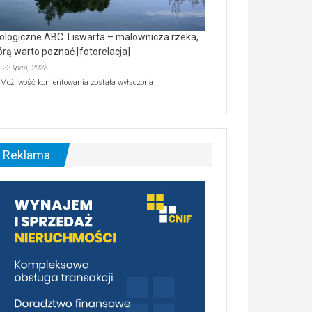
ologiczne ABC. Liswarta – malownicza rzeka,
órą warto poznać [fotorelacja]
22 lipca, 2026
Ekologiczne
Możliwość komentowania
została wyłączona
ABC.
Liswarta
–
malownicza
rzeka,
którą
Reklama
warto
poznać
[fotorelacja]