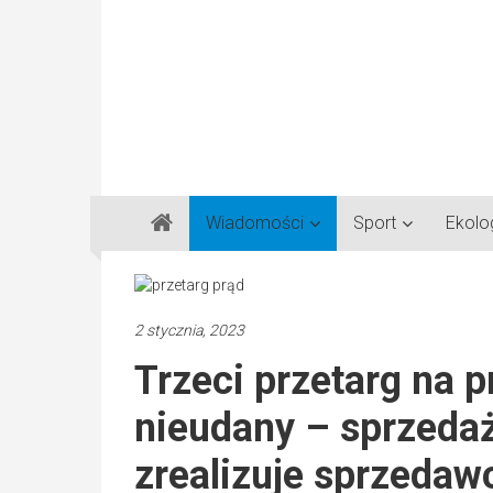
Gazeta
Wiadomości
Sport
Ekolo
Regionalna
Częstochowa,
Kłobuck,
Lubliniec,
2 stycznia, 2023
Myszków
Trzeci przetarg na 
nieudany – sprzedaż
zrealizuje sprzeda