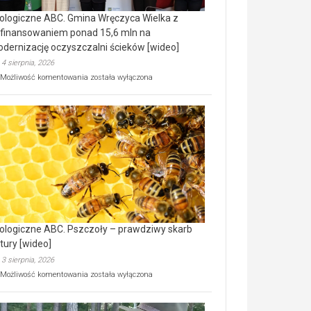
ologiczne ABC. Gmina Wręczyca Wielka z
finansowaniem ponad 15,6 mln na
dernizację oczyszczalni ścieków [wideo]
4 sierpnia, 2026
Ekologiczne
Możliwość komentowania
została wyłączona
ABC.
Gmina
Wręczyca
Wielka
z
dofinansowaniem
ponad
15,6
mln
na
modernizację
oczyszczalni
ścieków
ologiczne ABC. Pszczoły – prawdziwy skarb
[wideo]
tury [wideo]
3 sierpnia, 2026
Ekologiczne
Możliwość komentowania
została wyłączona
ABC.
Pszczoły
–