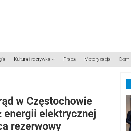
gia
Kultura i rozrywka
Praca
Motoryzacja
Dom
prąd w Częstochowie
 energii elektrycznej
wca rezerwowy