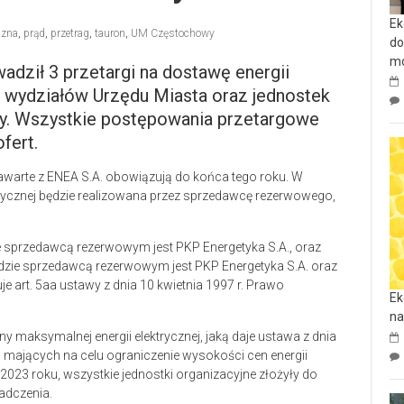
Ek
czna
,
prąd
,
przetrag
,
tauron
,
UM Częstochowy
do
mo
dził 3 przetargi na dostawę energii
b wydziałów Urzędu Miasta oraz jednostek
iny. Wszystkie postępowania przetargowe
fert.
awarte z ENEA S.A. obowiązują do końca tego roku. W
rycznej będzie realizowana przez sprzedawcę rezerwowego,
zie sprzedawcą rezerwowym jest PKP Energetyka S.A., oraz
dzie sprzedawcą rezerwowym jest PKP Energetyka S.A. oraz
e art. 5aa ustawy z dnia 10 kwietnia 1997 r. Prawo
Ek
na
 maksymalnej energii elektrycznej, jaką daje ustawa z dnia
 mających na celu ograniczenie wysokości cen energii
2023 roku, wszystkie jednostki organizacyjne złożyły do
adczenia.