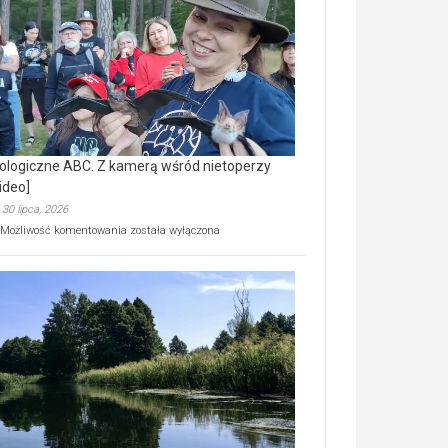
prawdziwy
skarb
natury
[wideo]
ologiczne ABC. Z kamerą wśród nietoperzy
ideo]
30 lipca, 2026
Ekologiczne
Możliwość komentowania
została wyłączona
ABC.
Z
kamerą
wśród
nietoperzy
[wideo]