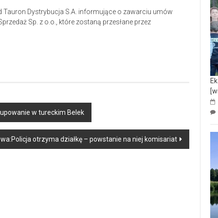
od Tauron Dystrybucja S.A. informujące o zawarciu umów
Sprzedaż Sp. z o.o., które zostaną przesłane przez
Ek
[w
upowanie w tureckim Belek
a:Policja otrzyma działkę – powstanie na niej komisariat