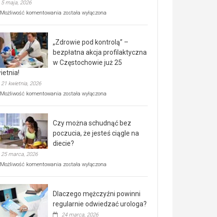
5 maja, 2026
Rusza
Możliwość komentowania
została wyłączona
miejski,
BEZPŁATNY
program
„Zdrowie pod kontrolą” –
rehabilitacji
dla
bezpłatna akcja profilaktyczna
seniorów!
w Częstochowie już 25
ietnia!
21 kwietnia, 2026
„Zdrowie
Możliwość komentowania
została wyłączona
pod
kontrolą”
–
Czy można schudnąć bez
bezpłatna
akcja
poczucia, że jesteś ciągle na
profilaktyczna
diecie?
w
25 marca, 2026
Częstochowie
już
Czy
Możliwość komentowania
została wyłączona
25
można
kwietnia!
schudnąć
bez
Dlaczego mężczyźni powinni
poczucia,
że
regularnie odwiedzać urologa?
jesteś
24 marca, 2026