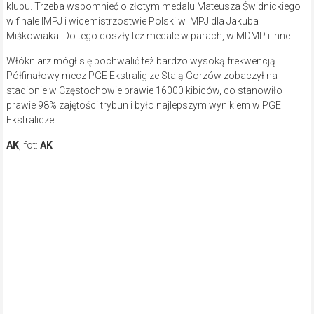
klubu. Trzeba wspomnieć o złotym medalu Mateusza Świdnickiego
w finale IMPJ i wicemistrzostwie Polski w IMPJ dla Jakuba
Miśkowiaka. Do tego doszły też medale w parach, w MDMP i inne…
Włókniarz mógł się pochwalić też bardzo wysoką frekwencją.
Półfinałowy mecz PGE Ekstralig ze Stalą Gorzów zobaczył na
stadionie w Częstochowie prawie 16000 kibiców, co stanowiło
prawie 98% zajętości trybun i było najlepszym wynikiem w PGE
Ekstralidze…
AK
, fot:
AK