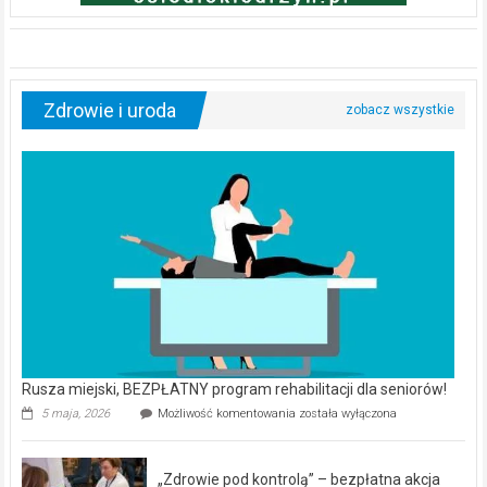
Dwa zupełnie nowe domy na wyspie Evia. Perełka na rynku