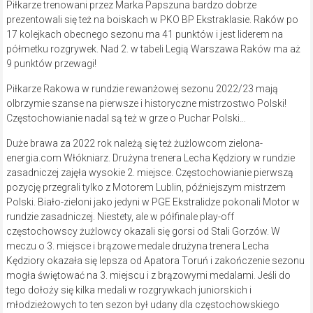
Piłkarze trenowani przez Marka Papszuna bardzo dobrze
prezentowali się też na boiskach w PKO BP Ekstraklasie. Raków po
17 kolejkach obecnego sezonu ma 41 punktów i jest liderem na
półmetku rozgrywek. Nad 2. w tabeli Legią Warszawa Raków ma aż
9 punktów przewagi!
Piłkarze Rakowa w rundzie rewanżowej sezonu 2022/23 mają
olbrzymie szanse na pierwsze i historyczne mistrzostwo Polski!
Częstochowianie nadal są też w grze o Puchar Polski…
Duże brawa za 2022 rok należą się też żużlowcom zielona-
energia.com Włókniarz. Drużyna trenera Lecha Kędziory w rundzie
zasadniczej zajęła wysokie 2. miejsce. Częstochowianie pierwszą
pozycję przegrali tylko z Motorem Lublin, późniejszym mistrzem
Polski. Biało-zieloni jako jedyni w PGE Ekstralidze pokonali Motor w
rundzie zasadniczej. Niestety, ale w półfinale play-off
częstochowscy żużlowcy okazali się gorsi od Stali Gorzów. W
meczu o 3. miejsce i brązowe medale drużyna trenera Lecha
Kędziory okazała się lepsza od Apatora Toruń i zakończenie sezonu
mogła świętować na 3. miejscu i z brązowymi medalami. Jeśli do
tego dołoży się kilka medali w rozgrywkach juniorskich i
młodzieżowych to ten sezon był udany dla częstochowskiego