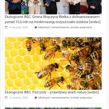
poznać [fotorelacja]
Ekologiczne
22 lipca, 2026
Możliwość komentowania
została wyłączona
ABC.
Liswarta
–
malownicza
Reklama
rzeka,
którą
warto
poznać
[fotorelacja]