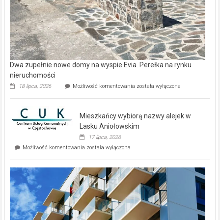
Copyright © 2026
Gazeta Regionalna
. Theme: ColorNews Pro by
ThemeGrill
. Powered by
WordPress
.