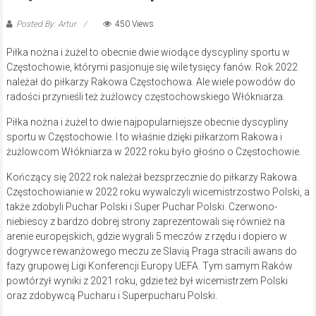
Posted By: Artur
450 Views
Piłka nożna i żużel to obecnie dwie wiodące dyscypliny sportu w
Częstochowie, którymi pasjonuje się wile tysięcy fanów. Rok 2022
należał do piłkarzy Rakowa Częstochowa. Ale wiele powodów do
radości przynieśli też żużlowcy częstochowskiego Włókniarza.
Piłka nożna i żużel to dwie najpopularniejsze obecnie dyscypliny
sportu w Częstochowie. I to właśnie dzięki piłkarzom Rakowa i
żużlowcom Włókniarza w 2022 roku było głośno o Częstochowie.
Kończący się 2022 rok należał bezsprzecznie do piłkarzy Rakowa.
Częstochowianie w 2022 roku wywalczyli wicemistrzostwo Polski, a
także zdobyli Puchar Polski i Super Puchar Polski. Czerwono-
niebiescy z bardzo dobrej strony zaprezentowali się również na
arenie europejskich, gdzie wygrali 5 meczów z rzędu i dopiero w
dogrywce rewanżowego meczu ze Slavią Praga stracili awans do
fazy grupowej Ligi Konferencji Europy UEFA. Tym samym Raków
powtórzył wyniki z 2021 roku, gdzie też był wicemistrzem Polski
oraz zdobywcą Pucharu i Superpucharu Polski.