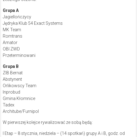
Grupa A
Jagiellończycy
Jędryka Klub 54 Exact Systems
MK Team
Romtrans
Amator
OBI ZWD
Przeterminowani
Grupa B
ZIB Bernat
Abstynent
Orlikowscy Team
Inprobud
Gmina Kłomnice
Tadex
Architube/Furnipol
W pierwszej kolejce rywalizować ze sobą będą:
I Etap – 8 stycznia, niedziela – (14 spotkań) grupy A i B, godz. od