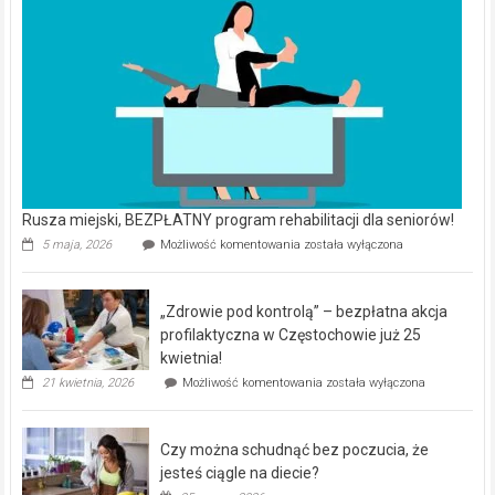
Rusza miejski, BEZPŁATNY program rehabilitacji dla seniorów!
Rusza
5 maja, 2026
Możliwość komentowania
została wyłączona
miejski,
BEZPŁATNY
program
„Zdrowie pod kontrolą” – bezpłatna akcja
rehabilitacji
dla
profilaktyczna w Częstochowie już 25
seniorów!
kwietnia!
„Zdrowie
21 kwietnia, 2026
Możliwość komentowania
została wyłączona
pod
kontrolą”
–
Czy można schudnąć bez poczucia, że
bezpłatna
akcja
jesteś ciągle na diecie?
profilaktyczna