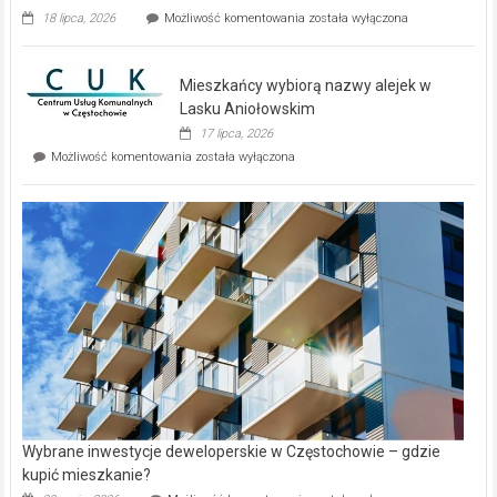
Dwa
18 lipca, 2026
Możliwość komentowania
została wyłączona
zupełnie
nowe
domy
Mieszkańcy wybiorą nazwy alejek w
na
wyspie
Lasku Aniołowskim
Evia.
17 lipca, 2026
Perełka
Mieszkańcy
Możliwość komentowania
została wyłączona
na
wybiorą
rynku
nazwy
nieruchomości
alejek
w
Lasku
Aniołowskim
Wybrane inwestycje deweloperskie w Częstochowie – gdzie
kupić mieszkanie?