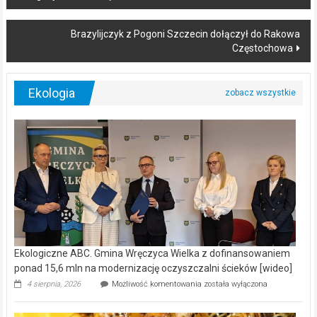
navigation
Brazylijczyk z Pogoni Szczecin dołączył do Rakowa
Częstochowa
Ekologia
Ekologiczne ABC. Gmina Wręczyca Wielka z dofinansowaniem
ponad 15,6 mln na modernizację oczyszczalni ścieków [wideo]
Ekologiczne
4 sierpnia, 2026
Możliwość komentowania
została wyłączona
ABC.
Gmina