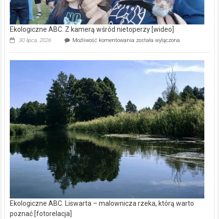
Ekologiczne ABC. Z kamerą wśród nietoperzy [wideo]
Ekologiczne
30 lipca, 2026
Możliwość komentowania
została wyłączona
ABC.
Z
kamerą
wśród
nietoperzy
[wideo]
Ekologiczne ABC. Liswarta – malownicza rzeka, którą warto
poznać [fotorelacja]