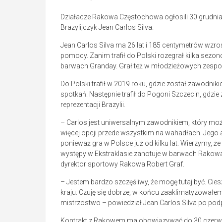
Działacze Rakowa Częstochowa ogłosili 30 grudnia
Brazylijczyk Jean Carlos Silva.
Jean Carlos Silva ma 26 lat i 185 centymetrów wzr
pomocy. Zanim trafił do Polski rozegrał kilka sezo
barwach Granday. Grał też w młodzieżowych zespo
Do Polski trafił w 2019 roku, gdzie został zawodni
spotkań. Następnie trafił do Pogoni Szczecin, gdzi
reprezentacji Brazylii.
– Carlos jest uniwersalnym zawodnikiem, który mo
więcej opcji przede wszystkim na wahadłach. Jego 
ponieważ gra w Polsce już od kilku lat. Wierzymy, że
występy w Ekstraklasie zanotuje w barwach Rakowa
dyrektor sportowy Rakowa Robert Graf.
– Jestem bardzo szczęśliwy, że mogę tutaj być. Cies
kraju. Czuję się dobrze, w końcu zaaklimatyzowałe
mistrzostwo – powiedział Jean Carlos Silva po podp
Kontrakt z Rakowem ma obowiązywać do 30 czerw