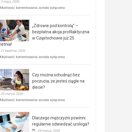
5 maja, 2026
Rusza
Możliwość komentowania
została wyłączona
miejski,
BEZPŁATNY
program
„Zdrowie pod kontrolą” –
rehabilitacji
dla
bezpłatna akcja profilaktyczna
seniorów!
w Częstochowie już 25
ietnia!
21 kwietnia, 2026
„Zdrowie
Możliwość komentowania
została wyłączona
pod
kontrolą”
–
Czy można schudnąć bez
bezpłatna
akcja
poczucia, że jesteś ciągle na
profilaktyczna
diecie?
w
25 marca, 2026
Częstochowie
już
Czy
Możliwość komentowania
została wyłączona
25
można
kwietnia!
schudnąć
bez
Dlaczego mężczyźni powinni
poczucia,
że
regularnie odwiedzać urologa?
jesteś
24 marca, 2026