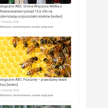
ologiczne ABC. Gmina Wręczyca Wielka z
finansowaniem ponad 15,6 mln na
dernizację oczyszczalni ścieków [wideo]
4 sierpnia, 2026
Ekologiczne
Możliwość komentowania
została wyłączona
ABC.
Gmina
Wręczyca
Wielka
z
dofinansowaniem
ponad
15,6
mln
na
modernizację
oczyszczalni
ścieków
ologiczne ABC. Pszczoły – prawdziwy skarb
[wideo]
tury [wideo]
3 sierpnia, 2026
Ekologiczne
Możliwość komentowania
została wyłączona
ABC.
Pszczoły
–