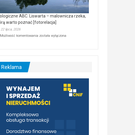
ologiczne ABC. Liswarta – malownicza rzeka,
órą warto poznać [fotorelacja]
22 lipca, 2026
Ekologiczne
Możliwość komentowania
została wyłączona
ABC.
Liswarta
–
malownicza
rzeka,
którą
Reklama
warto
poznać
[fotorelacja]