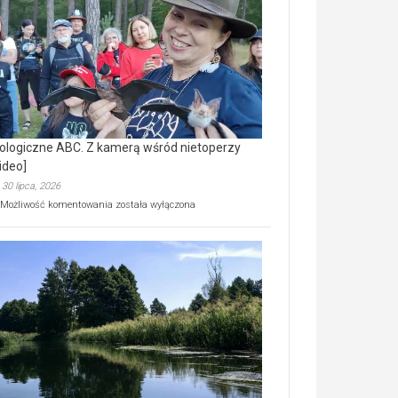
prawdziwy
skarb
natury
[wideo]
ologiczne ABC. Z kamerą wśród nietoperzy
ideo]
30 lipca, 2026
Ekologiczne
Możliwość komentowania
została wyłączona
ABC.
Z
kamerą
wśród
nietoperzy
[wideo]