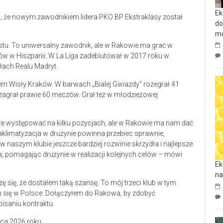
Ek
, że nowym zawodnikiem lidera PKO BP Ekstraklasy został
do
mo
ostu. To uniwersalny zawodnik, ale w Rakowie ma grać w
nów w Hiszpanii. W La Liga zadebiutował w 2017 roku w
łach Realu Madryt.
kiem Wisły Kraków. W barwach „Bialej Gwiazdy” rozegrał 41
e zagrał prawie 60 meczów. Grał też w młodzieżowej
że występować na kilku pozycjach, ale w Rakowie ma nam dać
aklimatyzacja w drużynie powinna przebiec sprawnie,
 w naszym klubie jeszcze bardziej rozwinie skrzydła i najlepsze
, pomagając drużynie w realizacji kolejnych celów – mówi
Ek
na
zę się, że dostałem taką szansę. To mój trzeci klub w tym
m się w Polsce. Dołączyłem do Rakowa, by zdobyć
isaniu kontraktu.
ca 2026 roku.