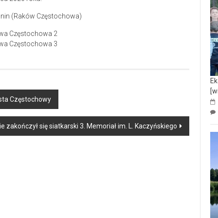
ianin (Raków Częstochowa)
Ek
[w
iasta Częstochowy
 zakończył się siatkarski 3. Memoriał im. L. Kaczyńskiego