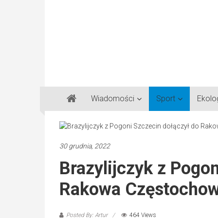
Gazeta
Wiadomości
Sport
Ekolo
Regionalna
Częstochowa,
Kłobuck,
Lubliniec,
30 grudnia, 2022
Myszków
Brazylijczyk z Pogo
Rakowa Częstocho
Posted By: Artur
464 Views