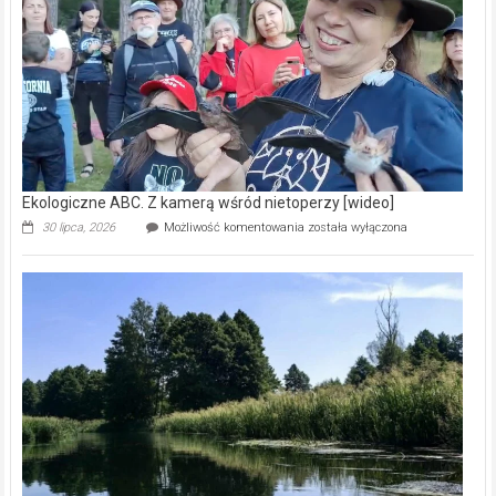
natury
[wideo]
Ekologiczne ABC. Z kamerą wśród nietoperzy [wideo]
Ekologiczne
30 lipca, 2026
Możliwość komentowania
została wyłączona
ABC.
Z
kamerą
wśród
nietoperzy
[wideo]