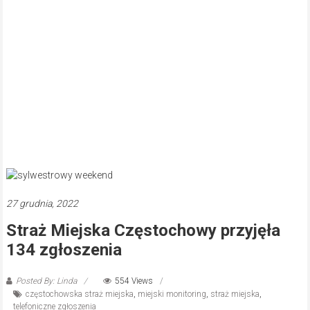
27 grudnia, 2022
Straż Miejska Częstochowy przyjęła
134 zgłoszenia
Posted By: Linda
554 Views
częstochowska straż miejska
,
miejski monitoring
,
straż miejska
,
telefoniczne zgłoszenia