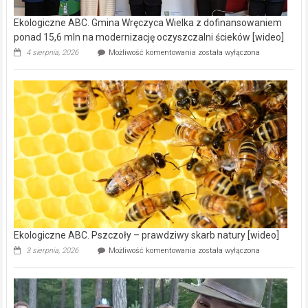
Ekologiczne ABC. Gmina Wręczyca Wielka z dofinansowaniem
ponad 15,6 mln na modernizację oczyszczalni ścieków [wideo]
Ekologiczne
4 sierpnia, 2026
Możliwość komentowania
została wyłączona
ABC.
Gmina
Wręczyca
Wielka
z
dofinansowaniem
ponad
15,6
mln
na
modernizację
oczyszczalni
ścieków
[wideo]
Ekologiczne ABC. Pszczoły – prawdziwy skarb natury [wideo]
Ekologiczne
3 sierpnia, 2026
Możliwość komentowania
została wyłączona
ABC.
Pszczoły
–
prawdziwy
skarb