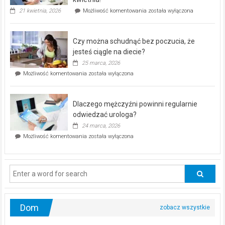
„Zdrowie
21 kwietnia, 2026
Możliwość komentowania
została wyłączona
pod
kontrolą”
–
Czy można schudnąć bez poczucia, że
bezpłatna
akcja
jesteś ciągle na diecie?
profilaktyczna
25 marca, 2026
w
Czy
Możliwość komentowania
została wyłączona
Częstochowie
można
już
schudnąć
25
bez
kwietnia!
Dlaczego mężczyźni powinni regularnie
poczucia,
że
odwiedzać urologa?
jesteś
24 marca, 2026
ciągle
Dlaczego
Możliwość komentowania
została wyłączona
na
mężczyźni
diecie?
powinni
regularnie
odwiedzać
urologa?
Dom