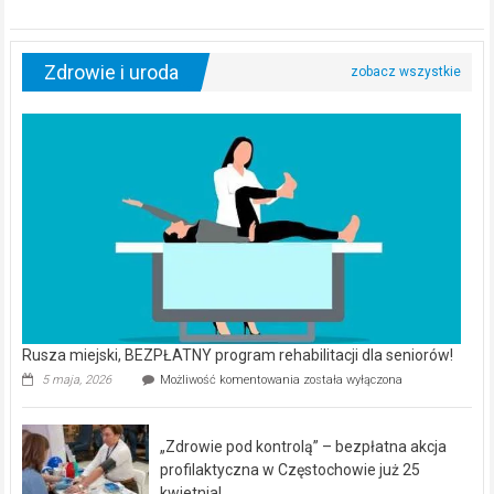
Zdrowie i uroda
Rusza miejski, BEZPŁATNY program rehabilitacji dla seniorów!
Rusza
5 maja, 2026
Możliwość komentowania
została wyłączona
miejski,
BEZPŁATNY
program
„Zdrowie pod kontrolą” – bezpłatna akcja
rehabilitacji
dla
profilaktyczna w Częstochowie już 25
seniorów!
kwietnia!