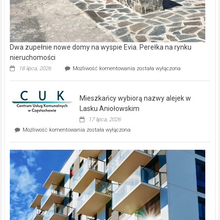
Dwa zupełnie nowe domy na wyspie Evia. Perełka na rynku
nieruchomości
Dwa
18 lipca, 2026
Możliwość komentowania
została wyłączona
zupełnie
nowe
domy
Mieszkańcy wybiorą nazwy alejek w
na
wyspie
Lasku Aniołowskim
Evia.
17 lipca, 2026
Perełka
Mieszkańcy
Możliwość komentowania
została wyłączona
na
wybiorą
rynku
nazwy
nieruchomości
alejek
w
Lasku
Aniołowskim