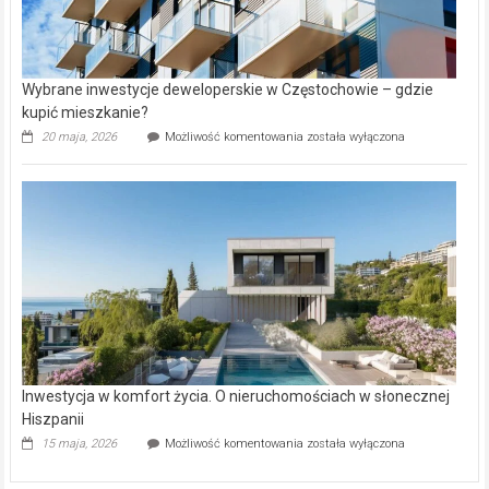
Wybrane inwestycje deweloperskie w Częstochowie – gdzie
kupić mieszkanie?
Wybrane
20 maja, 2026
Możliwość komentowania
została wyłączona
inwestycje
deweloperskie
w Częstochowie
–
gdzie
kupić
mieszkanie?
Inwestycja w komfort życia. O nieruchomościach w słonecznej
Hiszpanii
Inwestycja
15 maja, 2026
Możliwość komentowania
została wyłączona
w komfort
życia.