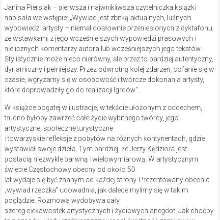
Janina Piersiak – pierwsza i najwnikliwsza czytelniczka książki
napisała we wstępie: „Wywiad jest zbitką aktualnych, luźnych
wypowiedzi artysty – niemal dosłownie przeniesionych z dyktafonu,
ze wstawkami z jego wcześniejszych wypowiedzi prasowych i
nielicznych komentarzy autora lub wcześniejszych jego tekstów.
Stylistycznie może nieco nierówny, ale przez to bardziej autentyczny,
dynamiczny i pełniejszy. Przez odwrotną kolej zdarzeń, cofanie się w
czasie, wgryzamy się w osobowość i twórcze dokonania artysty,
które doprowadziły go do realizacji Igrców”.
W książce bogatej w ilustracje, w tekście ułożonym z oddechem,
trudno byłoby zawrzeć całe życie wybitnego twórcy, jego
artystyczne, społeczne turystyczne
i towarzyskie refleksje z pobytów na różnych kontynentach, gdzie
wystawiał swoje dzieła. Tym bardziej, że Jerzy Kędziora jest
postacią niezwykle barwną i wielowymiarową. W artystycznym
świecie Częstochowy obecny od około 50.
lat wydaje się być znanym od każdej strony. Prezentowany obecnie
„wywiad rzeczka” udowadnia, jak dalece mylimy się w takim
poglądzie. Rozmowa wydobywa cały
szereg ciekawostek artystycznych i życiowych anegdot. Jak choćby