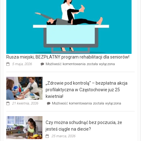
Rusza miejski, BEZPŁATNY program rehabilitacji dla seniorów!
Rusza
5 maja, 2026
Możliwość komentowania
została wyłączona
miejski,
BEZPŁATNY
program
„Zdrowie pod kontrolą” – bezpłatna akcja
rehabilitacji
dla
profilaktyczna w Częstochowie już 25
seniorów!
kwietnia!
„Zdrowie
21 kwietnia, 2026
Możliwość komentowania
została wyłączona
pod
kontrolą”
–
Czy można schudnąć bez poczucia, że
bezpłatna
akcja
jesteś ciągle na diecie?
profilaktyczna
25 marca, 2026
w