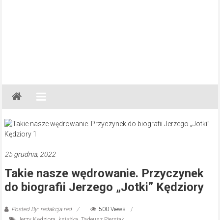
Gazeta
Regionalna
Częstochowa,
Kłobuck,
Lubliniec,
25 grudnia, 2022
Myszków
Takie nasze wędrowanie. Przyczynek
do biografii Jerzego „Jotki” Kędziory
Posted By: redakcja red
500 Views
Jerzy Kędziora
,
książka
,
Tadeusz Piersiak