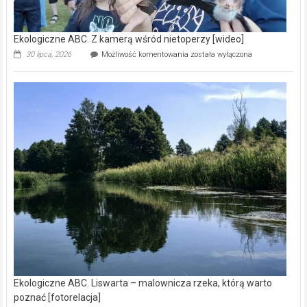
Ekologiczne ABC. Z kamerą wśród nietoperzy [wideo]
Ekologiczne
30 lipca, 2026
Możliwość komentowania
została wyłączona
ABC.
Z
kamerą
wśród
nietoperzy
[wideo]
Ekologiczne ABC. Liswarta – malownicza rzeka, którą warto
poznać [fotorelacja]