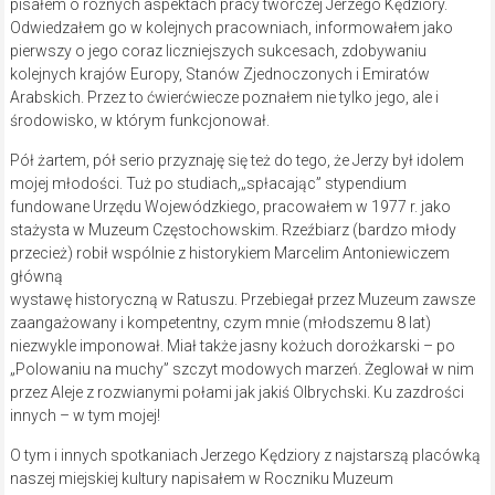
pisałem o różnych aspektach pracy twórczej Jerzego Kędziory.
Odwiedzałem go w kolejnych pracowniach, informowałem jako
pierwszy o jego coraz liczniejszych sukcesach, zdobywaniu
kolejnych krajów Europy, Stanów Zjednoczonych i Emiratów
Arabskich. Przez to ćwierćwiecze poznałem nie tylko jego, ale i
środowisko, w którym funkcjonował.
Pół żartem, pół serio przyznaję się też do tego, że Jerzy był idolem
mojej młodości. Tuż po studiach,„spłacając” stypendium
fundowane Urzędu Wojewódzkiego, pracowałem w 1977 r. jako
stażysta w Muzeum Częstochowskim. Rzeźbiarz (bardzo młody
przecież) robił wspólnie z historykiem Marcelim Antoniewiczem
główną
wystawę historyczną w Ratuszu. Przebiegał przez Muzeum zawsze
zaangażowany i kompetentny, czym mnie (młodszemu 8 lat)
niezwykle imponował. Miał także jasny kożuch dorożkarski – po
„Polowaniu na muchy” szczyt modowych marzeń. Żeglował w nim
przez Aleje z rozwianymi połami jak jakiś Olbrychski. Ku zazdrości
innych – w tym mojej!
O tym i innych spotkaniach Jerzego Kędziory z najstarszą placówką
naszej miejskiej kultury napisałem w Roczniku Muzeum