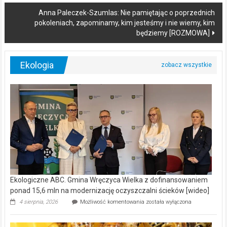
Anna Paleczek-Szumlas: Nie pamiętając o poprzednich
pokoleniach, zapominamy, kim jesteśmy i nie wiemy, kim
będziemy [ROZMOWA]
Ekologia
Ekologiczne ABC. Gmina Wręczyca Wielka z dofinansowaniem
ponad 15,6 mln na modernizację oczyszczalni ścieków [wideo]
Ekologiczne
4 sierpnia, 2026
Możliwość komentowania
została wyłączona
ABC.
Gmina
Wręczyca