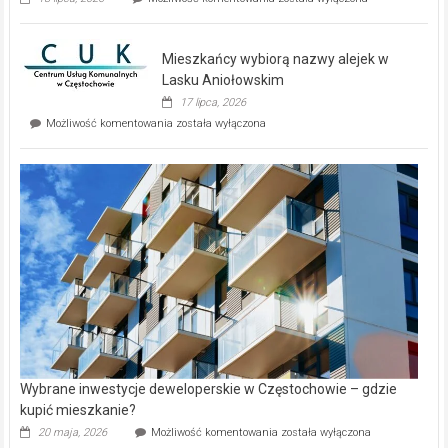
zupełnie
nowe
domy
Mieszkańcy wybiorą nazwy alejek w
na
wyspie
Lasku Aniołowskim
Evia.
17 lipca, 2026
Perełka
Mieszkańcy
Możliwość komentowania
została wyłączona
na
wybiorą
rynku
nazwy
nieruchomości
alejek
w
Lasku
Aniołowskim
Wybrane inwestycje deweloperskie w Częstochowie – gdzie
kupić mieszkanie?
Wybrane
20 maja, 2026
Możliwość komentowania
została wyłączona
inwestycje