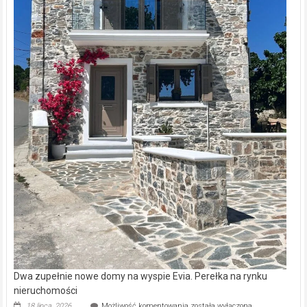
Dwa zupełnie nowe domy na wyspie Evia. Perełka na rynku
nieruchomości
Dwa
18 lipca, 2026
Możliwość komentowania
została wyłączona