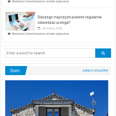
Czy
Możliwość komentowania
została wyłączona
Częstochowie
można
już
schudnąć
25
bez
kwietnia!
Dlaczego mężczyźni powinni regularnie
poczucia,
że
odwiedzać urologa?
jesteś
24 marca, 2026
ciągle
Dlaczego
Możliwość komentowania
została wyłączona
na
mężczyźni
diecie?
powinni
regularnie
odwiedzać
urologa?
Dom