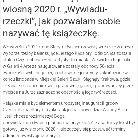
wiosną 2020 r. „Wywiadu-
rzeczki”, jak pozwalam sobie
nazywać tę książeczkę.
We wrześniu 2021 r. nad Starym Rynkiem zawisły wreszcie w dużym
wyborze rzeźby balansujące Jerzego Kędziory i odsłonięta została
statua Częstochowa – dar artysty dla miasta. W kwietniu tego roku
w Galerii 4 Arte zainaugurowane zostały obchody 50-lecia
twórczości wybitnego częstochowskiego artysty, zakończone w
końcu listopada w Miejskiej Galerii Sztuki. Sięgnęły Krakowa, gdzie
rzeźbiarz ma obecnie swoją pracownię-galerię i poprowadziły przez
miejsca na Jurze zaznaczone obecnością jego twórczości.
Książka miała być elementem uroczystej inauguracji Igrców
Częstocha na Starym Rynku. Jak jednak powiedział Woody Allen:
„Jeśli chcesz rozśmieszyć Boga,
opowiedz mu o twoich planach na przyszłość”. Zasadniczy tekst był
gotowy już w sierpniu 2020 r., ale zaczęły się przesuwać terminy:
oddania inwestycji na Starym