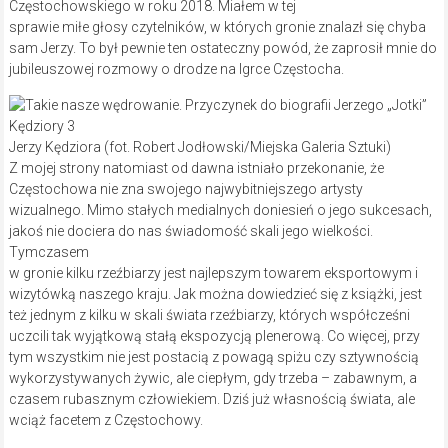
Częstochowskiego w roku 2018. Miałem w tej
sprawie miłe głosy czytelników, w których gronie znalazł się chyba
sam Jerzy. To był pewnie ten ostateczny powód, że zaprosił mnie do
jubileuszowej rozmowy o drodze na Igrce Częstocha.
Jerzy Kędziora (fot. Robert Jodłowski/Miejska Galeria Sztuki)
Z mojej strony natomiast od dawna istniało przekonanie, że
Częstochowa nie zna swojego najwybitniejszego artysty
wizualnego. Mimo stałych medialnych doniesień o jego sukcesach,
jakoś nie dociera do nas świadomość skali jego wielkości.
Tymczasem
w gronie kilku rzeźbiarzy jest najlepszym towarem eksportowym i
wizytówką naszego kraju. Jak można dowiedzieć się z książki, jest
też jednym z kilku w skali świata rzeźbiarzy, których współcześni
uczcili tak wyjątkową stałą ekspozycją plenerową. Co więcej, przy
tym wszystkim nie jest postacią z powagą spiżu czy sztywnością
wykorzystywanych żywic, ale ciepłym, gdy trzeba – zabawnym, a
czasem rubasznym człowiekiem. Dziś już własnością świata, ale
wciąż facetem z Częstochowy.