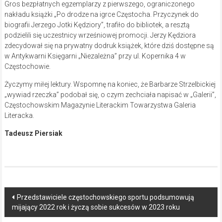
Gros bezpłatnych egzemplarzy z pierwszego, ograniczonego
nakładu książki „Po drodze na igrce Częstocha. Przyczynek do
biografii Jerzego Jotki Kędziory”, trafiło do bibliotek, a resztą
podzielili się uczestnicy wrześniowej promocji. Jerzy Kędziora
zdecydował się na prywatny dodruk książek, które dziś dostępne są
w Antykwarni Księgarni „Niezależna” przy ul. Kopernika 4 w
Częstochowie.
Życzymy miłej lektury. Wspomnę na koniec, że Barbarze Strzelbickiej
„wywiad rzeczka” podobał się, o czym zechciała napisać w „Galerii”,
Częstochowskim Magazynie Literackim Towarzystwa Galeria
Literacka.
Tadeusz Piersiak
Post
Przedstawiciele częstochowskiego sportu podsumowują
mijający 2022 rok i życzą sobie sukcesów w 2023 roku
navigation