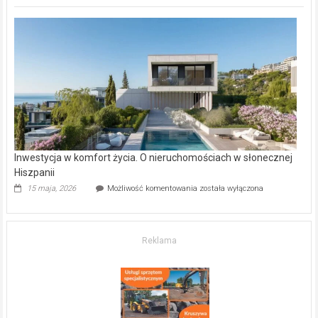
deweloperskie
w Częstochowie
–
gdzie
kupić
mieszkanie?
Inwestycja w komfort życia. O nieruchomościach w słonecznej
Hiszpanii
Inwestycja
15 maja, 2026
Możliwość komentowania
została wyłączona
w komfort
życia.
O nieruchomościach
w słonecznej
Reklama
Hiszpanii