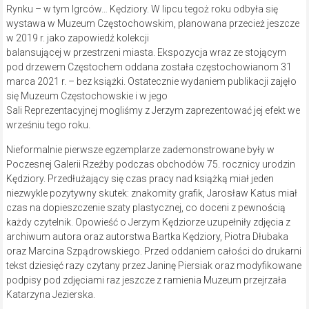
Rynku – w tym Igrców… Kędziory. W lipcu tegoż roku odbyła się
wystawa w Muzeum Częstochowskim, planowana przecież jeszcze
w 2019 r. jako zapowiedź kolekcji
balansującej w przestrzeni miasta. Ekspozycja wraz ze stojącym
pod drzewem Częstochem oddana została częstochowianom 31
marca 2021 r. – bez książki. Ostatecznie wydaniem publikacji zajęło
się Muzeum Częstochowskie i w jego
Sali Reprezentacyjnej mogliśmy z Jerzym zaprezentować jej efekt we
wrześniu tego roku.
Nieformalnie pierwsze egzemplarze zademonstrowane były w
Poczesnej Galerii Rzeźby podczas obchodów 75. rocznicy urodzin
Kędziory. Przedłużający się czas pracy nad książką miał jeden
niezwykle pozytywny skutek: znakomity grafik, Jarosław Katus miał
czas na dopieszczenie szaty plastycznej, co doceni z pewnością
każdy czytelnik. Opowieść o Jerzym Kędziorze uzupełniły zdjęcia z
archiwum autora oraz autorstwa Bartka Kędziory, Piotra Dłubaka
oraz Marcina Szpądrowskiego. Przed oddaniem całości do drukarni
tekst dziesięć razy czytany przez Janinę Piersiak oraz modyfikowane
podpisy pod zdjęciami raz jeszcze z ramienia Muzeum przejrzała
Katarzyna Jezierska.