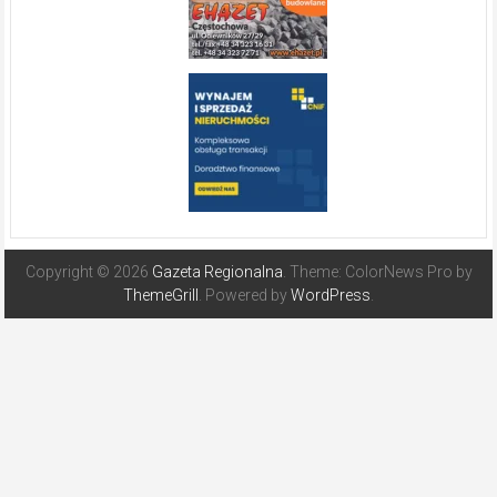
Copyright © 2026
Gazeta Regionalna
. Theme: ColorNews Pro by
ThemeGrill
. Powered by
WordPress
.