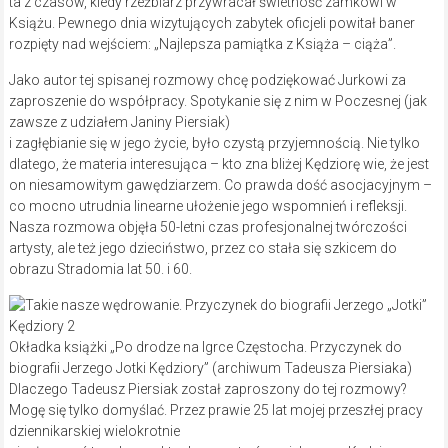
ta z czasów, kiedy rzeźbiarz przywracał świetność zamkowi w
Książu. Pewnego dnia wizytujących zabytek oficjeli powitał baner
rozpięty nad wejściem: „Najlepsza pamiątka z Książa – ciąża”.
Jako autor tej spisanej rozmowy chcę podziękować Jurkowi za
zaproszenie do współpracy. Spotykanie się z nim w Poczesnej (jak
zawsze z udziałem Janiny Piersiak)
i zagłębianie się w jego życie, było czystą przyjemnością. Nie tylko
dlatego, że materia interesująca – kto zna bliżej Kędziorę wie, że jest
on niesamowitym gawędziarzem. Co prawda dość asocjacyjnym –
co mocno utrudnia linearne ułożenie jego wspomnień i refleksji.
Nasza rozmowa objęła 50-letni czas profesjonalnej twórczości
artysty, ale też jego dzieciństwo, przez co stała się szkicem do
obrazu Stradomia lat 50. i 60.
Okładka książki „Po drodze na Igrce Częstocha. Przyczynek do
biografii Jerzego Jotki Kędziory” (archiwum Tadeusza Piersiaka)
Dlaczego Tadeusz Piersiak został zaproszony do tej rozmowy?
Mogę się tylko domyślać. Przez prawie 25 lat mojej przeszłej pracy
dziennikarskiej wielokrotnie