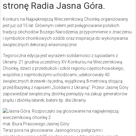
stronę Radia Jasna Góra.
Konkurs na Najpiękniejszą Wieczernikową Choinkę organizowany
jest już od 15 lat. Głównym celem jest pielęgnowanie polskich
tradycji obchodów Bożego Narodzenia, przypomnienie o znaczeniu
i symbolice choinkowych ozdób oraz inspiracja do wykonywania
świątecznych dekoracji własnoręcznie.
Tegoroczna edycja jest wyrazem solidarności z sąsiadami z
Ukrainy. 21 grudnia uczestnicy XV Konkursu na Wieczernikową
Choinkę, dzieci z przedszkoli i szkół regionu częstochowskiego,
wspólnie z najmłodszymi uchodźcami, udekorowały 40
świątecznych drzewek i tę jedną, wyjątkową 8-metrową stojącą
przed Bazyliką z napisem „Solidarni z Ukrainą”. Przeor Jasnej Góry
zapowiedział świąteczną zbiórkę pieniędzy na zakup generatorów
prądu i zbiórkę latarek, baterii itp. dla Ukrainy.
mat. Biura Prasowego Jasnej Góry
Teraz pora na głosowanie. Jasnogórscy pielgrzymi i