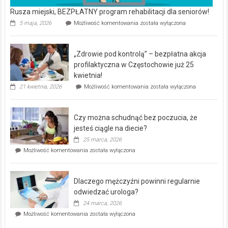
Rusza miejski, BEZPŁATNY program rehabilitacji dla seniorów!
Rusza
5 maja, 2026
Możliwość komentowania
została wyłączona
miejski,
BEZPŁATNY
program
„Zdrowie pod kontrolą” – bezpłatna akcja
rehabilitacji
dla
profilaktyczna w Częstochowie już 25
seniorów!
kwietnia!
„Zdrowie
21 kwietnia, 2026
Możliwość komentowania
została wyłączona
pod
kontrolą”
–
Czy można schudnąć bez poczucia, że
bezpłatna
akcja
jesteś ciągle na diecie?
profilaktyczna
25 marca, 2026
w
Czy
Możliwość komentowania
została wyłączona
Częstochowie
można
już
schudnąć
25
bez
kwietnia!
Dlaczego mężczyźni powinni regularnie
poczucia,
że
odwiedzać urologa?
jesteś
24 marca, 2026
ciągle
Dlaczego
Możliwość komentowania
została wyłączona
na
mężczyźni
diecie?