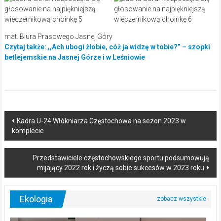
mat. Biura Prasowego Jasnej Góry
Czytaj także: ,,Ach ubogi żłobie, cóż ja widzę w tobie?” – szopki
betlejemskie na Jasnej Górze i w Leśniowie
Post
Kadra U-24 Włókniarza Częstochowa na sezon 2023 w
komplecie
navigation
Przedstawiciele częstochowskiego sportu podsumowują
mijający 2022 rok i życzą sobie sukcesów w 2023 roku
Ekologia