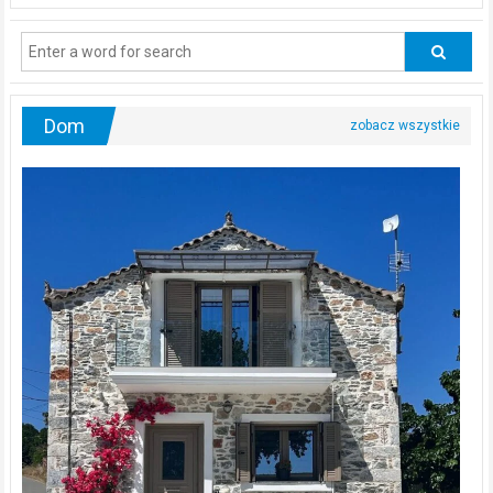
powinni
regularnie
odwiedzać
urologa?
Dom