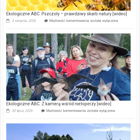
[wideo]
Ekologiczne ABC. Pszczoły – prawdziwy skarb natury [wideo]
Ekologiczne
3 sierpnia, 2026
Możliwość komentowania
została wyłączona
ABC.
Pszczoły
–
prawdziwy
skarb
natury
[wideo]
Ekologiczne ABC. Z kamerą wśród nietoperzy [wideo]
Ekologiczne
30 lipca, 2026
Możliwość komentowania
została wyłączona
ABC.
Z
kamerą
wśród
nietoperzy