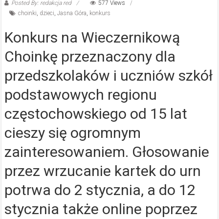
Posted By: redakcja red
577 Views
choinki
,
dzieci
,
Jasna Góra
,
konkurs
Konkurs na Wieczernikową
Choinkę przeznaczony dla
przedszkolaków i uczniów szkół
podstawowych regionu
częstochowskiego od 15 lat
cieszy się ogromnym
zainteresowaniem. Głosowanie
przez wrzucanie kartek do urn
potrwa do 2 stycznia, a do 12
stycznia także online poprzez