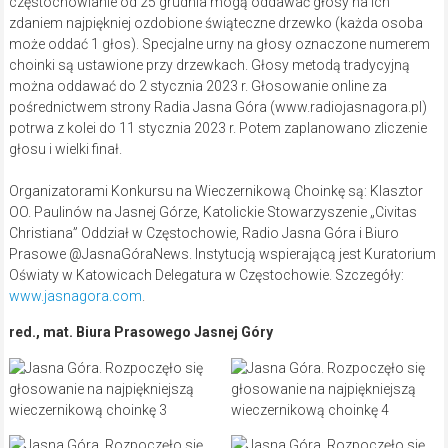
częstochowianie od 25 grudnia mogą oddawać głosy na ich
zdaniem najpiękniej ozdobione świąteczne drzewko (każda osoba
może oddać 1 głos). Specjalne urny na głosy oznaczone numerem
choinki są ustawione przy drzewkach. Głosy metodą tradycyjną
można oddawać do 2 stycznia 2023 r. Głosowanie online za
pośrednictwem strony Radia Jasna Góra (www.radiojasnagora.pl)
potrwa z kolei do 11 stycznia 2023 r. Potem zaplanowano zliczenie
głosu i wielki finał.
Organizatorami Konkursu na Wieczernikową Choinkę są: Klasztor
OO. Paulinów na Jasnej Górze, Katolickie Stowarzyszenie „Civitas
Christiana” Oddział w Częstochowie, Radio Jasna Góra i Biuro
Prasowe @JasnaGóraNews. Instytucją wspierającą jest Kuratorium
Oświaty w Katowicach Delegatura w Częstochowie. Szczegóły:
www.jasnagora.com
.
red., mat. Biura Prasowego Jasnej Góry