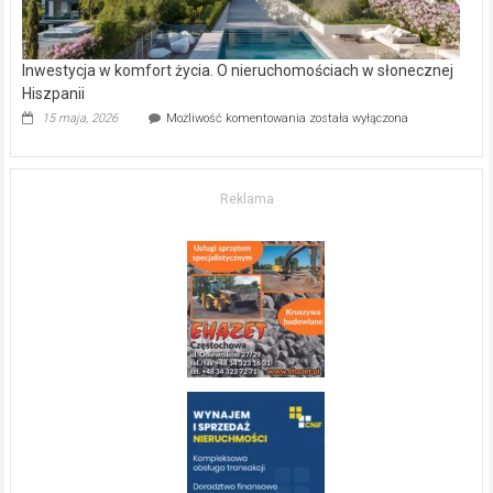
Inwestycja w komfort życia. O nieruchomościach w słonecznej
Hiszpanii
Inwestycja
15 maja, 2026
Możliwość komentowania
została wyłączona
w komfort
życia.
O nieruchomościach
w słonecznej
Reklama
Hiszpanii