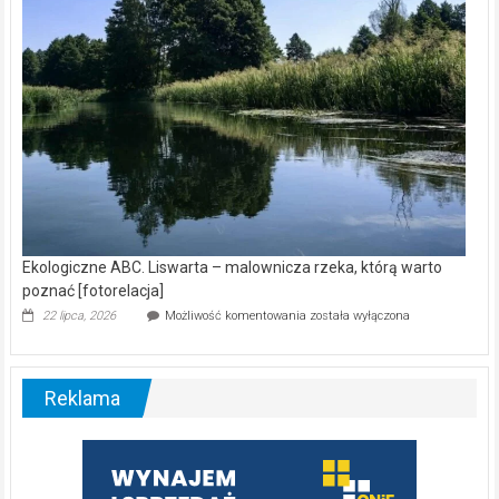
[wideo]
Ekologiczne ABC. Liswarta – malownicza rzeka, którą warto
poznać [fotorelacja]
Ekologiczne
22 lipca, 2026
Możliwość komentowania
została wyłączona
ABC.
Liswarta
–
malownicza
Reklama
rzeka,
którą
warto
poznać
[fotorelacja]