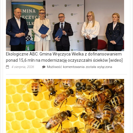
Ekologiczne ABC. Gmina Wręczyca Wielka z dofinansowaniem
ponad 15,6 mln na modernizację oczyszczalni ścieków [wideo]
Ekologiczne
4 sierpnia, 2026
Możliwość komentowania
została wyłączona
ABC.
Gmina
Wręczyca
Wielka
z
dofinansowaniem
ponad
15,6
mln
na
modernizację
oczyszczalni
ścieków