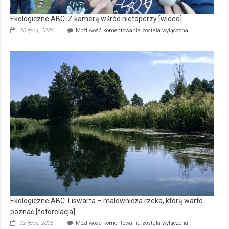
Ekologiczne ABC. Z kamerą wśród nietoperzy [wideo]
Ekologiczne
30 lipca, 2026
Możliwość komentowania
została wyłączona
ABC.
Z
kamerą
wśród
nietoperzy
[wideo]
Ekologiczne ABC. Liswarta – malownicza rzeka, którą warto
poznać [fotorelacja]
Ekologiczne
22 lipca, 2026
Możliwość komentowania
została wyłączona