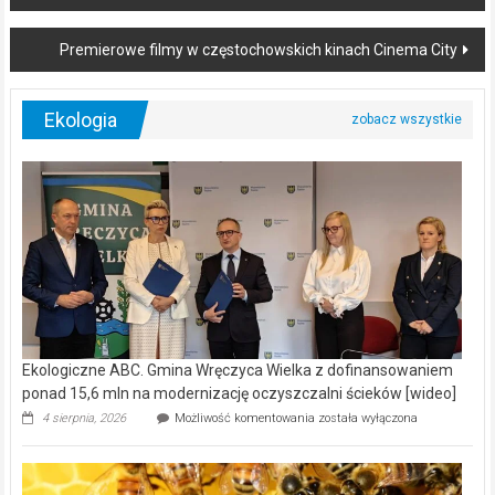
navigation
Premierowe filmy w częstochowskich kinach Cinema City
Ekologia
Ekologiczne ABC. Gmina Wręczyca Wielka z dofinansowaniem
ponad 15,6 mln na modernizację oczyszczalni ścieków [wideo]
Ekologiczne
4 sierpnia, 2026
Możliwość komentowania
została wyłączona
ABC.
Gmina
Wręczyca
Wielka