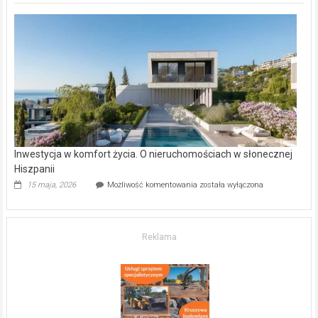
deweloperskie
w Częstochowie
–
gdzie
kupić
mieszkanie?
Inwestycja w komfort życia. O nieruchomościach w słonecznej
Hiszpanii
Inwestycja
15 maja, 2026
Możliwość komentowania
została wyłączona
w komfort
życia.
O nieruchomościach
w słonecznej
Reklama
Hiszpanii