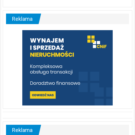
ABC.
Liswarta
–
malownicza
Reklama
rzeka,
którą
warto
poznać
[fotorelacja]
Reklama