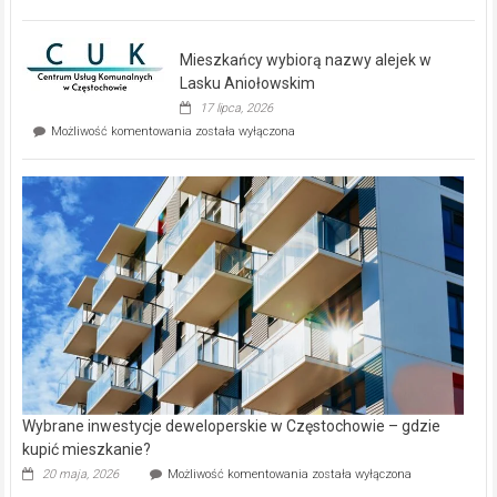
zupełnie
nowe
domy
Mieszkańcy wybiorą nazwy alejek w
na
wyspie
Lasku Aniołowskim
Evia.
17 lipca, 2026
Perełka
Mieszkańcy
Możliwość komentowania
została wyłączona
na
wybiorą
rynku
nazwy
nieruchomości
alejek
w
Lasku
Aniołowskim
Wybrane inwestycje deweloperskie w Częstochowie – gdzie
kupić mieszkanie?
Wybrane
20 maja, 2026
Możliwość komentowania
została wyłączona
inwestycje