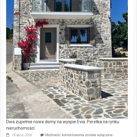
Dwa zupełnie nowe domy na wyspie Evia. Perełka na rynku
nieruchomości
Dwa
18 lipca, 2026
Możliwość komentowania
została wyłączona