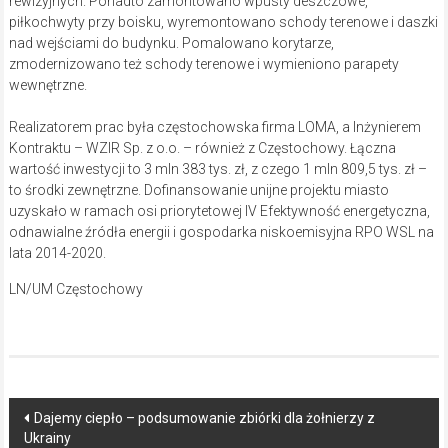
rewizyjnych. Ponadto zamontowano wpusty deszczowe,
piłkochwyty przy boisku, wyremontowano schody terenowe i daszki
nad wejściami do budynku. Pomalowano korytarze,
zmodernizowano też schody terenowe i wymieniono parapety
wewnętrzne.
Realizatorem prac była częstochowska firma LOMA, a Inżynierem
Kontraktu – WZIR Sp. z o.o. – również z Częstochowy. Łączna
wartość inwestycji to 3 mln 383 tys. zł, z czego 1 mln 809,5 tys. zł –
to środki zewnętrzne. Dofinansowanie unijne projektu miasto
uzyskało w ramach osi priorytetowej IV Efektywność energetyczna,
odnawialne źródła energii i gospodarka niskoemisyjna RPO WSL na
lata 2014-2020.
LN/UM Częstochowy
Post
Dajemy ciepło – podsumowanie zbiórki dla żołnierzy z
Ukrainy