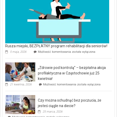
Rusza miejski, BEZPŁATNY program rehabilitacji dla seniorów!
Rusza
5 maja, 2026
Możliwość komentowania
została wyłączona
miejski,
BEZPŁATNY
program
„Zdrowie pod kontrolą” – bezpłatna akcja
rehabilitacji
dla
profilaktyczna w Częstochowie już 25
seniorów!
kwietnia!
„Zdrowie
21 kwietnia, 2026
Możliwość komentowania
została wyłączona
pod
kontrolą”
–
Czy można schudnąć bez poczucia, że
bezpłatna
akcja
jesteś ciągle na diecie?
profilaktyczna
25 marca, 2026
w
Czy