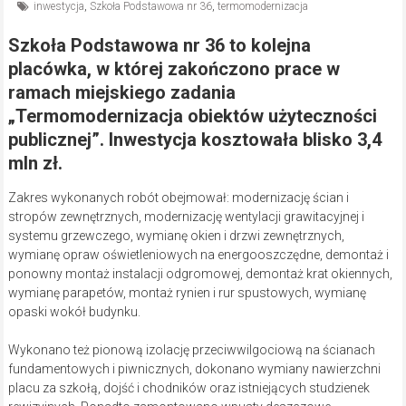
inwestycja
,
Szkoła Podstawowa nr 36
,
termomodernizacja
Szkoła Podstawowa nr 36 to kolejna
placówka, w której zakończono prace w
ramach miejskiego zadania
„Termomodernizacja obiektów użyteczności
publicznej”. Inwestycja kosztowała blisko 3,4
mln zł.
Zakres wykonanych robót obejmował: modernizację ścian i
stropów zewnętrznych, modernizację wentylacji grawitacyjnej i
systemu grzewczego, wymianę okien i drzwi zewnętrznych,
wymianę opraw oświetleniowych na energooszczędne, demontaż i
ponowny montaż instalacji odgromowej, demontaż krat okiennych,
wymianę parapetów, montaż rynien i rur spustowych, wymianę
opaski wokół budynku.
Wykonano też pionową izolację przeciwwilgociową na ścianach
fundamentowych i piwnicznych, dokonano wymiany nawierzchni
placu za szkołą, dojść i chodników oraz istniejących studzienek