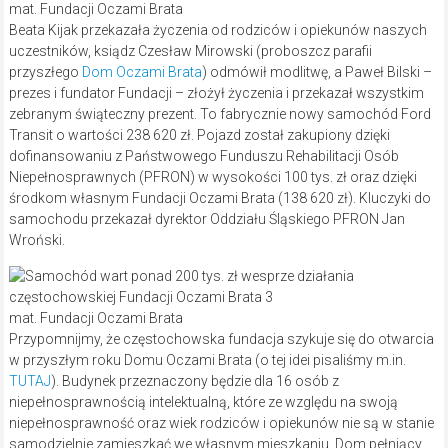
mat. Fundacji Oczami Brata
Beata Kijak przekazała życzenia od rodziców i opiekunów naszych
uczestników, ksiądz Czesław Mirowski (proboszcz parafii
przyszłego
Dom Oczami Brata
) odmówił modlitwę, a Paweł Bilski –
prezes i fundator Fundacji – złożył życzenia i przekazał wszystkim
zebranym świąteczny prezent. To fabrycznie nowy samochód Ford
Transit o wartości 238 620 zł. Pojazd został zakupiony dzięki
dofinansowaniu z Państwowego Funduszu Rehabilitacji Osób
Niepełnosprawnych (PFRON) w wysokości 100 tys. zł oraz dzięki
środkom własnym Fundacji Oczami Brata (138 620 zł). Kluczyki do
samochodu przekazał dyrektor Oddziału Śląskiego PFRON Jan
Wroński.
mat. Fundacji Oczami Brata
Przypomnijmy, że częstochowska fundacja szykuje się do otwarcia
w przyszłym roku Domu Oczami Brata (o tej idei pisaliśmy m.in.
TUTAJ
). Budynek przeznaczony będzie dla 16 osób z
niepełnosprawnością intelektualną, które ze względu na swoją
niepełnosprawność oraz wiek rodziców i opiekunów nie są w stanie
samodzielnie zamieszkać we własnym mieszkaniu. Dom pełniący