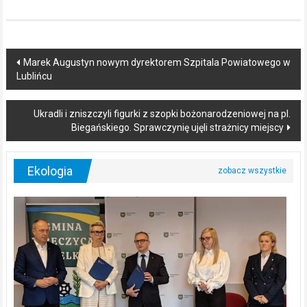
Post
Marek Augustyn nowym dyrektorem Szpitala Powiatowego w
Lublińcu
navigation
Ukradli i zniszczyli figurki z szopki bożonarodzeniowej na pl.
Biegańskiego. Sprawczynię ujęli strażnicy miejscy
Ekologia