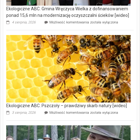
Ekologiczne ABC. Gmina Wręczyca Wielka z dofinansowaniem
ponad 15,6 mln na modernizację oczyszczalni ścieków [wideo]
Ekologiczne
4 sierpnia, 2026
Możliwość komentowania
została wyłączona
ABC.
Gmina
Wręczyca
Wielka
z
dofinansowaniem
ponad
15,6
mln
na
modernizację
oczyszczalni
ścieków
[wideo]
Ekologiczne ABC. Pszczoły – prawdziwy skarb natury [wideo]
Ekologiczne
3 sierpnia, 2026
Możliwość komentowania
została wyłączona
ABC.
Pszczoły
–
prawdziwy
skarb