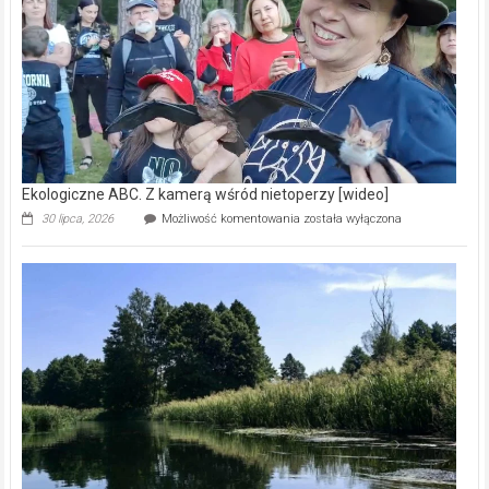
natury
[wideo]
Ekologiczne ABC. Z kamerą wśród nietoperzy [wideo]
Ekologiczne
30 lipca, 2026
Możliwość komentowania
została wyłączona
ABC.
Z
kamerą
wśród
nietoperzy
[wideo]