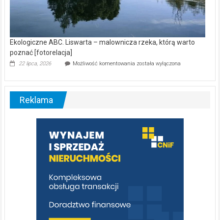
Ekologiczne ABC. Liswarta – malownicza rzeka, którą warto
poznać [fotorelacja]
Ekologiczne
22 lipca, 2026
Możliwość komentowania
została wyłączona
ABC.
Liswarta
–
malownicza
Reklama
rzeka,
którą
warto
poznać
[fotorelacja]