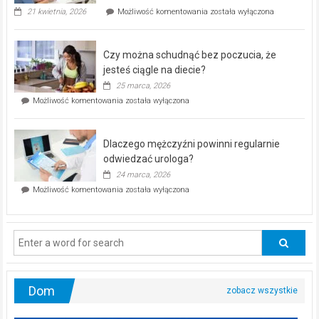
„Zdrowie
21 kwietnia, 2026
Możliwość komentowania
została wyłączona
pod
kontrolą”
–
Czy można schudnąć bez poczucia, że
bezpłatna
akcja
jesteś ciągle na diecie?
profilaktyczna
25 marca, 2026
w
Czy
Możliwość komentowania
została wyłączona
Częstochowie
można
już
schudnąć
25
bez
kwietnia!
Dlaczego mężczyźni powinni regularnie
poczucia,
że
odwiedzać urologa?
jesteś
24 marca, 2026
ciągle
Dlaczego
Możliwość komentowania
została wyłączona
na
mężczyźni
diecie?
powinni
regularnie
odwiedzać
urologa?
Dom