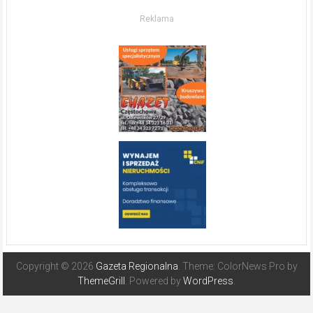
O nieruchomościach
w słonecznej
Reklama
Hiszpanii
Copyright © 2026
Gazeta Regionalna
. Theme: ColorNews Pro by
ThemeGrill
. Powered by
WordPress
.