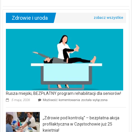
Zdrowie i uroda
Rusza miejski, BEZPŁATNY program rehabilitacji dla seniorów!
Rusza
5 maja, 2026
Możliwość komentowania
została wyłączona
miejski,
BEZPŁATNY
program
„Zdrowie pod kontrolą” – bezpłatna akcja
rehabilitacji
dla
profilaktyczna w Częstochowie już 25
seniorów!
kwietnia!