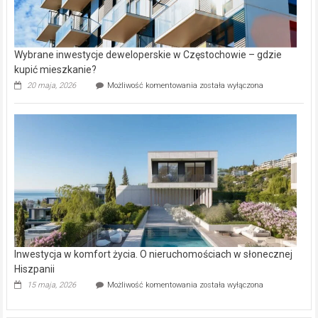
Wybrane inwestycje deweloperskie w Częstochowie – gdzie
kupić mieszkanie?
Wybrane
20 maja, 2026
Możliwość komentowania
została wyłączona
inwestycje
deweloperskie
w Częstochowie
–
gdzie
kupić
mieszkanie?
Inwestycja w komfort życia. O nieruchomościach w słonecznej
Hiszpanii
Inwestycja
15 maja, 2026
Możliwość komentowania
została wyłączona
w komfort
życia.