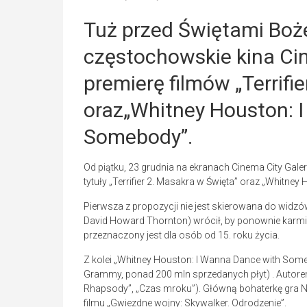
Tuż przed Świętami Boż
częstochowskie kina Ci
premierę filmów „Terrifi
oraz„Whitney Houston: 
Somebody”.
Od piątku, 23 grudnia na ekranach Cinema City Gal
tytuły „Terrifier 2. Masakra w Święta” oraz „Whitn
Pierwsza z propozycji nie jest skierowana do widzów
David Howard Thornton) wrócił, by ponownie karmić
przeznaczony jest dla osób od 15. roku życia.
Z kolei „Whitney Houston: I Wanna Dance with Som
Grammy, ponad 200 mln sprzedanych płyt) . Autor
Rhapsody”, „Czas mroku”). Główną bohaterkę gra No
filmu „Gwiezdne wojny: Skywalker. Odrodzenie”.