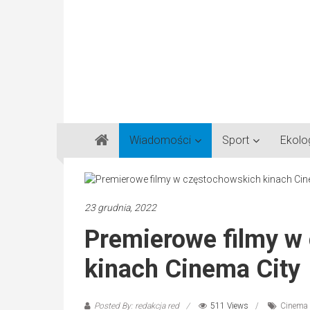
Gazeta
Wiadomości
Sport
Ekolo
Regionalna
Częstochowa,
Kłobuck,
Lubliniec,
23 grudnia, 2022
Myszków
Premierowe filmy w
kinach Cinema City
Posted By: redakcja red
511 Views
Cinema 