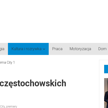
gia
Kultura i rozrywka
Praca
Motoryzacja
Dom
 częstochowskich
City
,
premiery