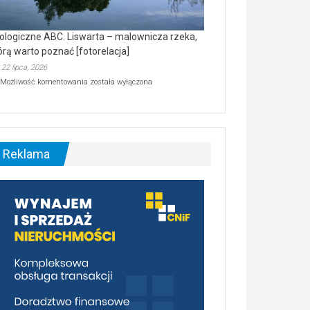
ologiczne ABC. Liswarta – malownicza rzeka,
órą warto poznać [fotorelacja]
22 lipca, 2026
Ekologiczne
Możliwość komentowania
została wyłączona
ABC.
Liswarta
–
malownicza
rzeka,
którą
Reklama
warto
poznać
[fotorelacja]