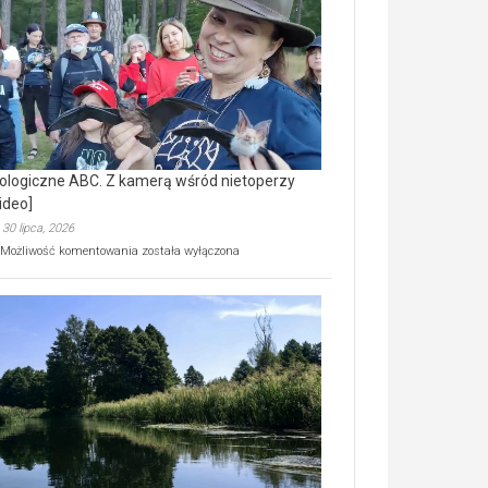
prawdziwy
skarb
natury
[wideo]
ologiczne ABC. Z kamerą wśród nietoperzy
ideo]
30 lipca, 2026
Ekologiczne
Możliwość komentowania
została wyłączona
ABC.
Z
kamerą
wśród
nietoperzy
[wideo]