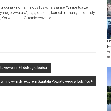
 26 grudnia kinomani mogą liczyć na seanse. W repertuarze
ynnego „Avatara”, piątą odsłonę komedii romantycznej „Listy
i „Kot w butach: Ostatnie życzenie”.
Ek
[w
awowej nr 36 dobiegła końca
tyn nowym dyrektorem Szpitala Powiatowego w Lublińcu