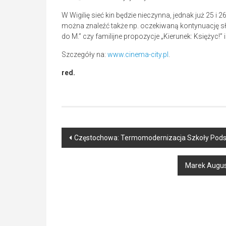
W Wigilię sieć kin będzie nieczynna, jednak już 25 i
można znaleźć także np. oczekiwaną kontynuację sł
do M.” czy familijne propozycje „Kierunek: Księżyc!” 
Szczegóły na:
www.cinema-city.pl
.
red.
Post
Częstochowa: Termomodernizacja Szkoły Podst
navigation
Marek Augus