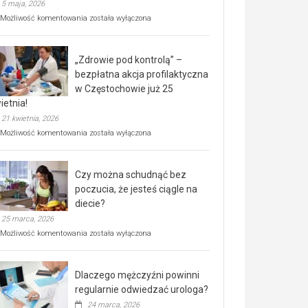
5 maja, 2026
Rusza
Możliwość komentowania
została wyłączona
miejski,
BEZPŁATNY
program
„Zdrowie pod kontrolą” –
rehabilitacji
dla
bezpłatna akcja profilaktyczna
seniorów!
w Częstochowie już 25
ietnia!
21 kwietnia, 2026
„Zdrowie
Możliwość komentowania
została wyłączona
pod
kontrolą”
–
Czy można schudnąć bez
bezpłatna
akcja
poczucia, że jesteś ciągle na
profilaktyczna
diecie?
w
25 marca, 2026
Częstochowie
już
Czy
Możliwość komentowania
została wyłączona
25
można
kwietnia!
schudnąć
bez
Dlaczego mężczyźni powinni
poczucia,
że
regularnie odwiedzać urologa?
jesteś
24 marca, 2026