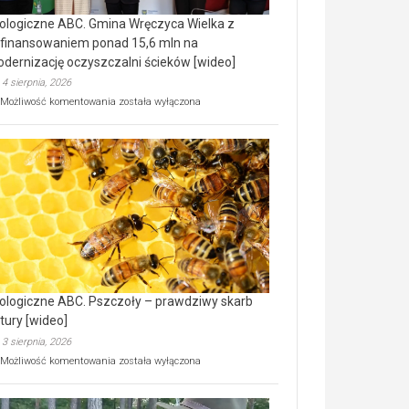
ologiczne ABC. Gmina Wręczyca Wielka z
finansowaniem ponad 15,6 mln na
dernizację oczyszczalni ścieków [wideo]
4 sierpnia, 2026
Ekologiczne
Możliwość komentowania
została wyłączona
ABC.
Gmina
Wręczyca
Wielka
z
dofinansowaniem
ponad
15,6
mln
na
modernizację
oczyszczalni
ścieków
ologiczne ABC. Pszczoły – prawdziwy skarb
[wideo]
tury [wideo]
3 sierpnia, 2026
Ekologiczne
Możliwość komentowania
została wyłączona
ABC.
Pszczoły
–