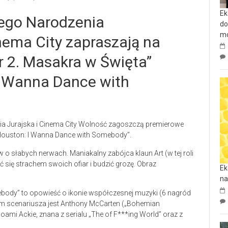
Ek
ego Narodzenia
do
mo
nema City zapraszają na
er 2. Masakra w Święta”
I Wanna Dance with
eria Jurajska i Cinema City Wolność zagoszczą premierowe
ey Houston: I Wanna Dance with Somebody”.
 o słabych nerwach. Maniakalny zabójca klaun Art (w tej roli
 się strachem swoich ofiar i budzić grozę. Obraz
Ek
na
ebody” to opowieść o ikonie współczesnej muzyki (6 nagród
em scenariusza jest Anthony McCarten („Bohemian
ami Ackie, znana z serialu „The of F***ing World” oraz z