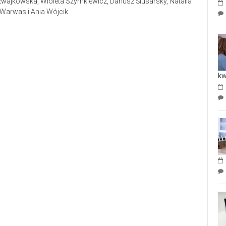
zwajkowska, Wioleta Szymkiewicz, Dariusz Ślusarsky, Natalia
 Warwas i Ania Wójcik.
kw