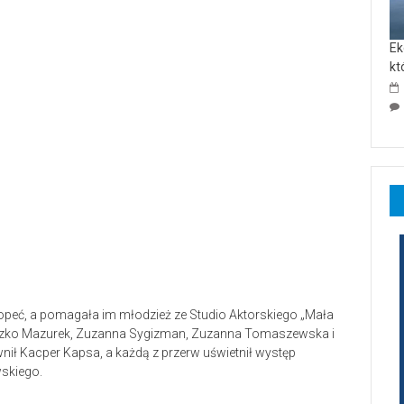
Ek
kt
peć, a pomagała im młodzież ze Studio Aktorskiego „Mała
eszko Mazurek, Zuzanna Sygizman, Zuzanna Tomaszewska i
ił Kacper Kapsa, a każdą z przerw uświetnił występ
wskiego.