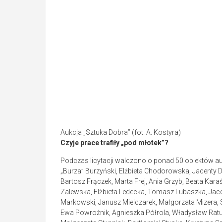
Aukcja „Sztuka Dobra” (fot. A. Kostyra)
Czyje prace trafiły
„pod młotek”?
Podczas licytacji walczono o ponad 50 obiektów a
„Burza” Burzyński, Elżbieta Chodorowska, Jacenty 
Bartosz Frączek, Marta Frej, Ania Grzyb, Beata Kar
Zalewska, Elżbieta Ledecka, Tomasz Lubaszka, Jace
Markowski, Janusz Mielczarek, Małgorzata Mizera, S
Ewa Powroźnik, Agnieszka Półrola, Władysław Ratus