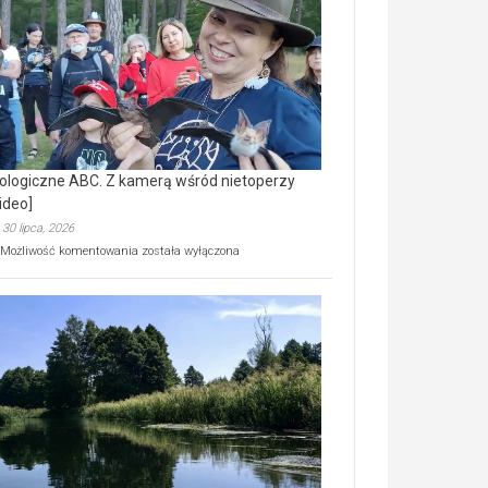
prawdziwy
skarb
natury
[wideo]
ologiczne ABC. Z kamerą wśród nietoperzy
ideo]
30 lipca, 2026
Ekologiczne
Możliwość komentowania
została wyłączona
ABC.
Z
kamerą
wśród
nietoperzy
[wideo]