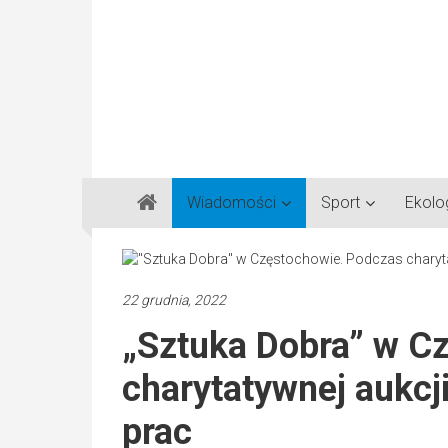
Gazeta
Wiadomości
Sport
Ekolo
Regionalna
Częstochowa,
Kłobuck,
Lubliniec,
22 grudnia, 2022
Myszków
„Sztuka Dobra” w C
charytatywnej aukcj
prac