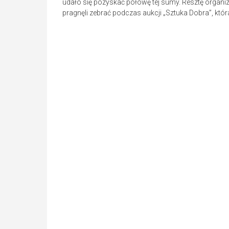
udało się pozyskać połowę tej sumy. Resztę organizat
pragnęli zebrać podczas aukcji „Sztuka Dobra”, która