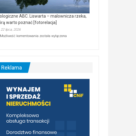
ologiczne ABC. Liswarta – malownicza rzeka,
órą warto poznać [fotorelacja]
22 lipca, 2026
Ekologiczne
Możliwość komentowania
została wyłączona
ABC.
Liswarta
–
malownicza
rzeka,
którą
Reklama
warto
poznać
[fotorelacja]