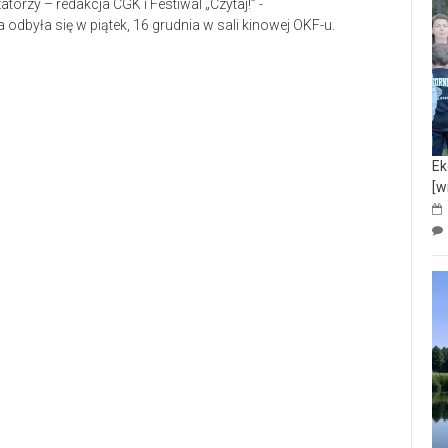
orzy – redakcja CGK i Festiwal „Czytaj!” -
 odbyła się w piątek, 16 grudnia w sali kinowej OKF-u.
Ek
[w