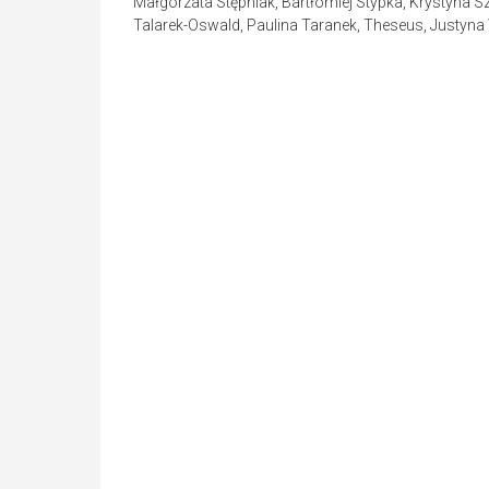
Małgorzata Stępniak, Bartłomiej Stypka, Krystyna S
Talarek-Oswald, Paulina Taranek, Theseus, Justyna