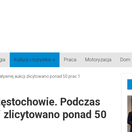
gia
Kultura i rozrywka
Praca
Motoryzacja
Dom
zęstochowie. Podczas
i zlicytowano ponad 50