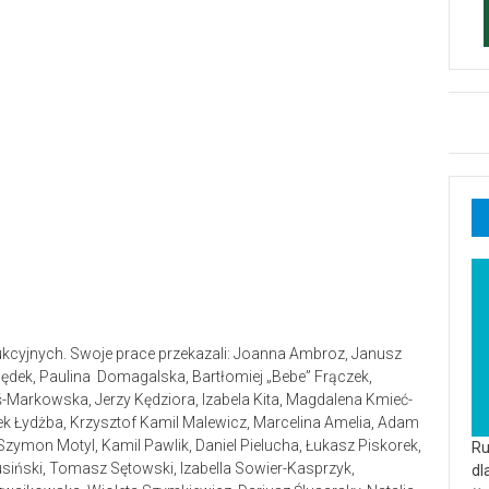
ukcyjnych. Swoje prace przekazali: Joanna Ambroz, Janusz
Dędek, Paulina Domagalska, Bartłomiej „Bebe” Frączek,
aś-Markowska, Jerzy Kędziora, Izabela Kita, Magdalena Kmieć-
k Łydżba, Krzysztof Kamil Malewicz, Marcelina Amelia, Adam
zymon Motyl, Kamil Pawlik, Daniel Pielucha, Łukasz Piskorek,
Ru
iński, Tomasz Sętowski, Izabella Sowier-Kasprzyk,
dl