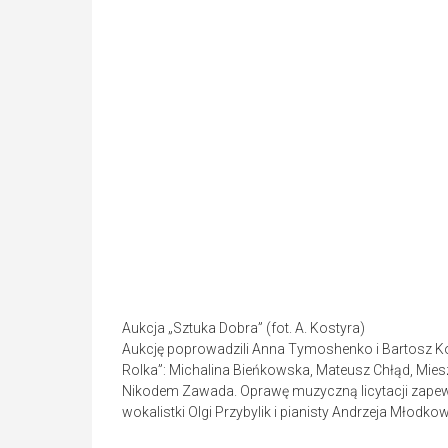
Aukcja „Sztuka Dobra” (fot. A. Kostyra)
Aukcję poprowadzili Anna Tymoshenko i Bartosz Ko
Rolka”: Michalina Bieńkowska, Mateusz Chłąd, Mi
Nikodem Zawada. Oprawę muzyczną licytacji zapewn
wokalistki Olgi Przybylik i pianisty Andrzeja Młodko