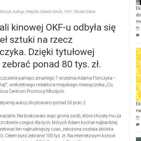
Ek
orczyk
,
aukcja
,
Miejska Galeria Sztuki
,
OKF
,
Sztuka Dobra
do
mo
ali kinowej OKF-u odbyła się
eł sztuki na rzecz
czyka. Dzięki tytułowej
 zebrać ponad 80 tys. zł.
 uczczenie pamięci zmarłego 7 września Adama Florczyka –
!”, wieloletniego redaktora miejskiego miesięcznika „Co,
twórca Centrum Promocji Młodych.
Ek
na
dważalne. Nie brakowało więc grona osób, które chciały mu za
robienie czegoś dla tych, których Adam kochał najbardziej:
rzetrwać ten najtrudniejszy czas, założona została zbiórka
l
). Celem było zebranie 100 tys. zł. Na internetowym koncie