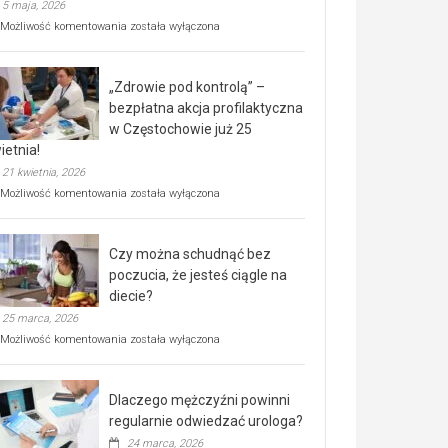
5 maja, 2026
Rusza
Możliwość komentowania
została wyłączona
miejski,
BEZPŁATNY
program
„Zdrowie pod kontrolą” –
rehabilitacji
dla
bezpłatna akcja profilaktyczna
seniorów!
w Częstochowie już 25
ietnia!
21 kwietnia, 2026
„Zdrowie
Możliwość komentowania
została wyłączona
pod
kontrolą”
–
Czy można schudnąć bez
bezpłatna
akcja
poczucia, że jesteś ciągle na
profilaktyczna
diecie?
w
25 marca, 2026
Częstochowie
już
Czy
Możliwość komentowania
została wyłączona
25
można
kwietnia!
schudnąć
bez
Dlaczego mężczyźni powinni
poczucia,
że
regularnie odwiedzać urologa?
jesteś
24 marca, 2026