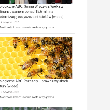
ologiczne ABC. Gmina Wręczyca Wielka z
finansowaniem ponad 15,6 mln na
dernizację oczyszczalni ścieków [wideo]
4 sierpnia, 2026
Ekologiczne
Możliwość komentowania
została wyłączona
ABC.
Gmina
Wręczyca
Wielka
z
dofinansowaniem
ponad
15,6
mln
na
modernizację
oczyszczalni
ścieków
ologiczne ABC. Pszczoły – prawdziwy skarb
[wideo]
tury [wideo]
3 sierpnia, 2026
Ekologiczne
Możliwość komentowania
została wyłączona
ABC.
Pszczoły
–