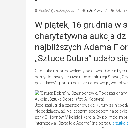
Posted By: redakcja red
898 Views
Adam Fl
W piątek, 16 grudnia w s
charytatywna aukcja dzi
najbliższych Adama Flor
„Sztuce Dobra” udało się
O tej aukcji informowaliśmy od dawna. Celem było
pomysłodawcy Festiwalu Dekonstrukcji Słowa „Czytaj
gdzie, kiedy” i portalu cgk.czestochowa.pl, współ
Aukcja „Sztuka Dobra” (fot. A. Kostyra)
Jego zasługi dla częstochowskiej kultury są niepo
nie podziękować. Najlepszym sposobem na to było z
żony Oli i synów Mikołaja i Karola. By po- móc im p
internetowa „Czytaj!dla Adama” (na portalu
zrzutka.p