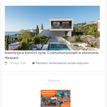
deweloperskie
w Częstochowie
–
gdzie
kupić
mieszkanie?
Inwestycja w komfort życia. O nieruchomościach w słonecznej
Hiszpanii
Inwestycja
15 maja, 2026
Możliwość komentowania
została wyłączona
w komfort
życia.
O nieruchomościach
w słonecznej
Reklama
Hiszpanii