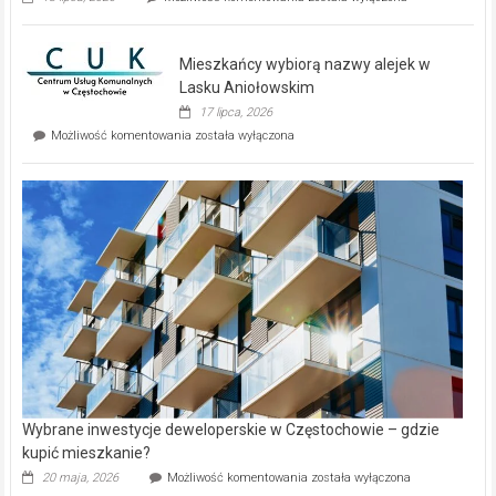
zupełnie
nowe
domy
Mieszkańcy wybiorą nazwy alejek w
na
wyspie
Lasku Aniołowskim
Evia.
17 lipca, 2026
Perełka
Mieszkańcy
Możliwość komentowania
została wyłączona
na
wybiorą
rynku
nazwy
nieruchomości
alejek
w
Lasku
Aniołowskim
Wybrane inwestycje deweloperskie w Częstochowie – gdzie
kupić mieszkanie?
Wybrane
20 maja, 2026
Możliwość komentowania
została wyłączona
inwestycje