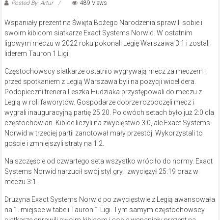
Posted By: Artur
489 Views
Wspaniały prezent na Święta Bożego Narodzenia sprawili sobie i
swoim kibicom siatkarze Exact Systems Norwid. W ostatnim
ligowym meczu w 2022 roku pokonali Legię Warszawa 3:1 i zostali
liderem Tauron 1 Ligi!
Częstochowscy siatkarze ostatnio wygrywają mecz za meczem i
przed spotkaniem z Legią Warszawa byli na pozycji wicelidera.
Podopieczni trenera Leszka Hudziaka przystępowali do meczu z
Legią w roli faworytów. Gospodarze dobrze rozpoczęli mecz i
wygrali inauguracyjną partię 25:20. Po dwóch setach było już 2:0 dla
częstochowian. Kibice liczyli na zwycięstwo 3:0, ale Exact Systems
Norwid w trzeciej partii zanotował mały przestój. Wykorzystali to
goście i zmniejszyli straty na 1:2.
Na szczęście od czwartego seta wszystko wróciło do normy. Exact
Systems Norwid narzucił swój styl gry i zwyciężył 25:19 oraz w
meczu 3:1.
Drużyna Exact Systems Norwid po zwycięstwie z Legią awansowała
na 1. miejsce w tabeli Tauron 1 Ligi. Tym samym częstochowscy