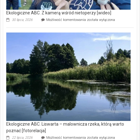
Ekologiczne ABC. Z kamerą wśród nietoperzy [wideo]
Ekologiczne
30 lipca, 2026
Możliwość komentowania
została wyłączona
ABC.
Z
kamerą
wśród
nietoperzy
[wideo]
Ekologiczne ABC. Liswarta – malownicza rzeka, którą warto
poznać [fotorelacja]
Ekologiczne
22 lipca, 2026
Możliwość komentowania
została wyłączona