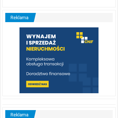
ABC.
Liswarta
–
malownicza
Reklama
rzeka,
którą
warto
poznać
[fotorelacja]
Reklama