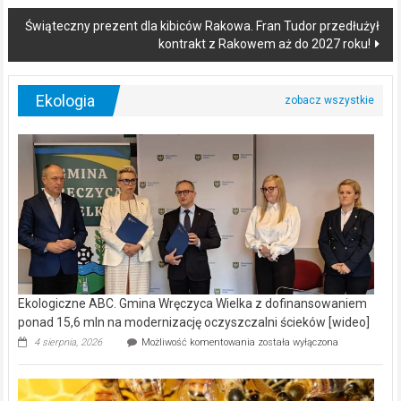
navigation
Świąteczny prezent dla kibiców Rakowa. Fran Tudor przedłużył
kontrakt z Rakowem aż do 2027 roku!
Ekologia
Ekologiczne ABC. Gmina Wręczyca Wielka z dofinansowaniem
ponad 15,6 mln na modernizację oczyszczalni ścieków [wideo]
Ekologiczne
4 sierpnia, 2026
Możliwość komentowania
została wyłączona
ABC.
Gmina
Wręczyca
Wielka