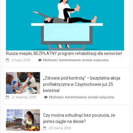
Rusza miejski, BEZPŁATNY program rehabilitacji dla seniorów!
Rusza
5 maja, 2026
Możliwość komentowania
została wyłączona
miejski,
BEZPŁATNY
program
„Zdrowie pod kontrolą” – bezpłatna akcja
rehabilitacji
dla
profilaktyczna w Częstochowie już 25
seniorów!
kwietnia!
„Zdrowie
21 kwietnia, 2026
Możliwość komentowania
została wyłączona
pod
kontrolą”
–
Czy można schudnąć bez poczucia, że
bezpłatna
akcja
jesteś ciągle na diecie?
profilaktyczna
25 marca, 2026
w