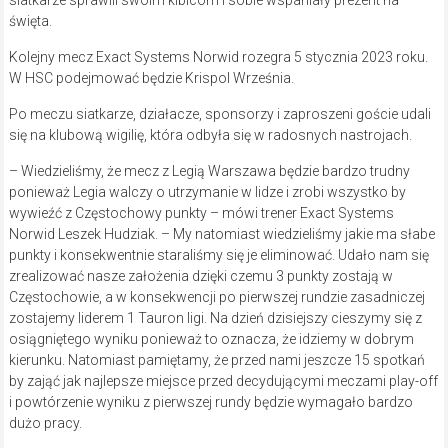
siatkarze sprawili swoim kibicom i sobie wspaniały prezent na
święta.
Kolejny mecz Exact Systems Norwid rozegra 5 stycznia 2023 roku.
W HSC podejmować będzie Krispol Września.
Po meczu siatkarze, działacze, sponsorzy i zaproszeni goście udali
się na klubową wigilię, która odbyła się w radosnych nastrojach.
– Wiedzieliśmy, że mecz z Legią Warszawa będzie bardzo trudny
ponieważ Legia walczy o utrzymanie w lidze i zrobi wszystko by
wywieźć z Częstochowy punkty – mówi trener Exact Systems
Norwid Leszek Hudziak. – My natomiast wiedzieliśmy jakie ma słabe
punkty i konsekwentnie staraliśmy się je eliminować. Udało nam się
zrealizować nasze założenia dzięki czemu 3 punkty zostają w
Częstochowie, a w konsekwencji po pierwszej rundzie zasadniczej
zostajemy liderem 1 Tauron ligi. Na dzień dzisiejszy cieszymy się z
osiągniętego wyniku ponieważ to oznacza, że idziemy w dobrym
kierunku. Natomiast pamiętamy, że przed nami jeszcze 15 spotkań
by zająć jak najlepsze miejsce przed decydującymi meczami play-off
i powtórzenie wyniku z pierwszej rundy będzie wymagało bardzo
dużo pracy.