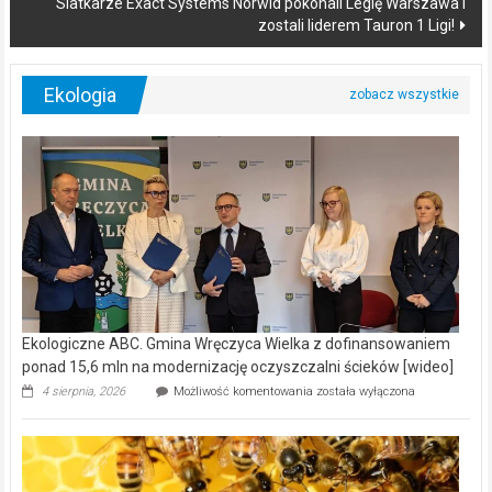
Siatkarze Exact Systems Norwid pokonali Legię Warszawa i
zostali liderem Tauron 1 Ligi!
Ekologia
Ekologiczne ABC. Gmina Wręczyca Wielka z dofinansowaniem
ponad 15,6 mln na modernizację oczyszczalni ścieków [wideo]
Ekologiczne
4 sierpnia, 2026
Możliwość komentowania
została wyłączona
ABC.
Gmina
Wręczyca
Wielka
z