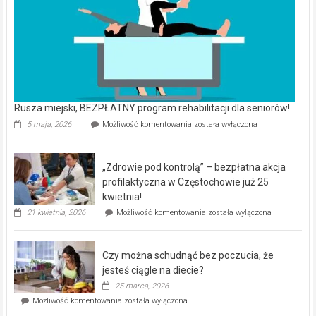
Rusza miejski, BEZPŁATNY program rehabilitacji dla seniorów!
Rusza
5 maja, 2026
Możliwość komentowania
została wyłączona
miejski,
BEZPŁATNY
program
„Zdrowie pod kontrolą” – bezpłatna akcja
rehabilitacji
dla
profilaktyczna w Częstochowie już 25
seniorów!
kwietnia!
„Zdrowie
21 kwietnia, 2026
Możliwość komentowania
została wyłączona
pod
kontrolą”
–
Czy można schudnąć bez poczucia, że
bezpłatna
akcja
jesteś ciągle na diecie?
profilaktyczna
25 marca, 2026
w
Czy
Możliwość komentowania
została wyłączona
Częstochowie
można
już