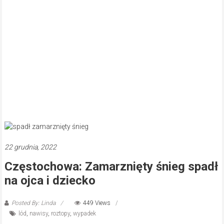
22 grudnia, 2022
Częstochowa: Zamarznięty śnieg spadł
na ojca i dziecko
Posted By: Linda
449 Views
lód
,
nawisy
,
roztopy
,
wypadek