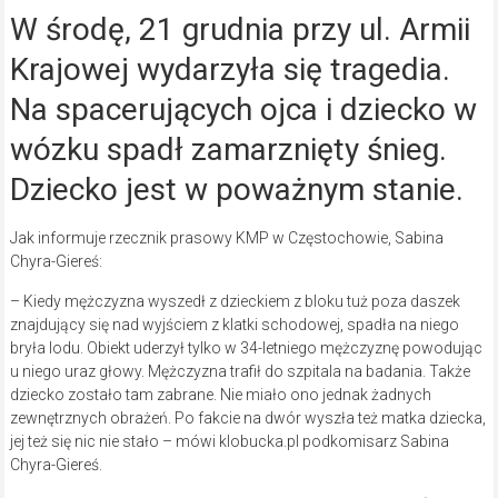
W środę, 21 grudnia przy ul. Armii
Krajowej wydarzyła się tragedia.
Na spacerujących ojca i dziecko w
wózku spadł zamarznięty śnieg.
Dziecko jest w poważnym stanie.
Jak informuje rzecznik prasowy KMP w Częstochowie, Sabina
Chyra-Giereś:
– Kiedy mężczyzna wyszedł z dzieckiem z bloku tuż poza daszek
znajdujący się nad wyjściem z klatki schodowej, spadła na niego
bryła lodu. Obiekt uderzył tylko w 34-letniego mężczyznę powodując
u niego uraz głowy. Mężczyzna trafił do szpitala na badania. Także
dziecko zostało tam zabrane. Nie miało ono jednak żadnych
zewnętrznych obrażeń. Po fakcie na dwór wyszła też matka dziecka,
jej też się nic nie stało – mówi klobucka.pl podkomisarz Sabina
Chyra-Giereś.