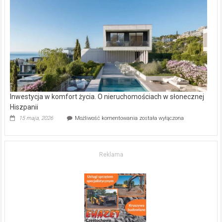
w Częstochowie
–
gdzie
kupić
mieszkanie?
Inwestycja w komfort życia. O nieruchomościach w słonecznej
Hiszpanii
Inwestycja
15 maja, 2026
Możliwość komentowania
została wyłączona
w komfort
życia.
O nieruchomościach
w słonecznej
Reklama
Hiszpanii