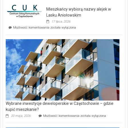
nowe
domy
Mieszkańcy wybiorą nazwy alejek w
na
wyspie
Lasku Aniołowskim
Evia.
17 lipca, 2026
Perełka
Mieszkańcy
Możliwość komentowania
została wyłączona
na
wybiorą
rynku
nazwy
nieruchomości
alejek
w
Lasku
Aniołowskim
Wybrane inwestycje deweloperskie w Częstochowie – gdzie
kupić mieszkanie?
Wybrane
20 maja, 2026
Możliwość komentowania
została wyłączona
inwestycje
deweloperskie