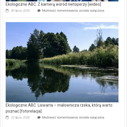
Ekologiczne ABC. Z kamerą wśród nietoperzy [wideo]
Ekologiczne
30 lipca, 2026
Możliwość komentowania
została wyłączona
ABC.
Z
kamerą
wśród
nietoperzy
[wideo]
Ekologiczne ABC. Liswarta – malownicza rzeka, którą warto
poznać [fotorelacja]
Ekologiczne
22 lipca, 2026
Możliwość komentowania
została wyłączona
ABC.
Liswarta