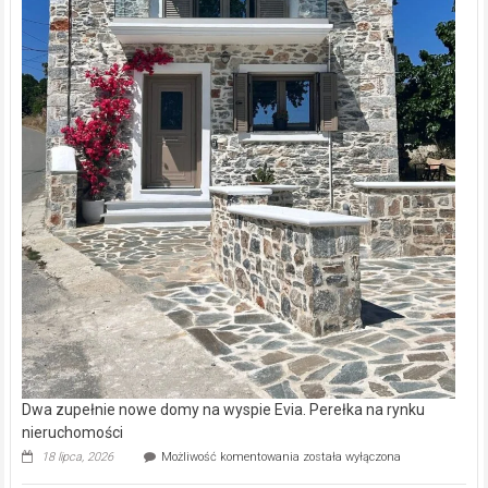
Dwa zupełnie nowe domy na wyspie Evia. Perełka na rynku
nieruchomości
Dwa
18 lipca, 2026
Możliwość komentowania
została wyłączona
zupełnie