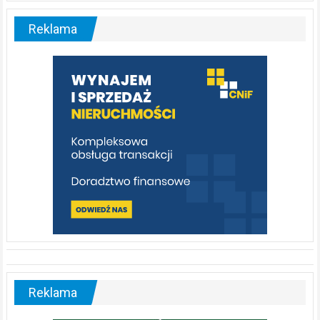
–
malownicza
Reklama
rzeka,
którą
warto
poznać
[fotorelacja]
Reklama