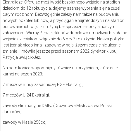
Ekstralidze. Oferując możliwość bezpłatnego wejścia na stadion
dzieciom do 12 roku życia, dajemy szansę wybrania się na żużel
całym rodzinom. Bezwzględnie zależy nam także na budowaniu
nowych pokoleń kibiców, a przyciąganie najmłodszych na stadion i
budowanie ich więzi z drużyną bezsprzecznie sprzyja naszym
założeniom. Wiemy, że wiele klubów docelowo umożliwia bezpłatne
wejścia dzieciakom włącznie do 6 czy 7 roku życia. Nasza polityka
jest jednak nieco inna i zapewne w najbliższym czasie nie ulegnie
zmianie – mówiła jeszcze przed sezonem 2022 dyrektor klubu,
Patrycja Świącik-Jeż.
Na sam koniec wspomnijmy również o korzyściach, które daje
karnet na sezon 2023:
7 meczów rundy zasadniczej PGE Ekstraligi,
7 meczów U-24 Ekstraligi,
zawody eliminacyjne DMPJ (Drużynowe Mistrzostwa Polski
Juniorów),
zawody w klasie 250cc,