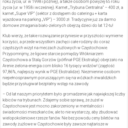
roku życia, ur. w 1998 i później), a także osobom powyżej 65 roku
życia (ur. w 1958 i wcześniej). Karnet „Trybuna Centralna” – 400 zł, a
karnet „Super VIP” (sektor z dostępem do cateringu + karta
wjazdowa na parking „VIP”) – 3000 zł. Tradycyjnie już za darmo
domowe zmagania biało-zielonych obejrzą dzieci do lat 12-tu!
Klub wierzy, że takie rozwiązanie przyniesie w przyszłości wymierne
korzyści, a przede wszystkim zachęci całe rodziny do coraz
częstszych wizyt na meczach żużlowych w Częstochowie.
Przypomnijmy, że ligowe starcie pomiędzy Włókniarzem
Częstochowa a Stalą Gorzów (półfinał PGE Ekstraligi) obejrzało na
Arenie zielona-energia.com blisko 16 tysięcy widzów! (zajętość
97,86%, najlepszy wynik w PGE Ekstralidze). Niezmiennie osobom
niepełnosprawnym poruszającym się na wózkach inwalidzkich
będzie przysługiwał bezpłatny wstęp na zawody.
– Od lat naszym priorytetem było gromadzenie jak największej liczby
kibiców na trybunach. Zdajemy sobie sprawę, że żużel w
Częstochowie jest mocno zakorzeniony w mentalności i
świadomości mieszkańców, ale to nie wystarczy, aby zbudować
wielopokoleniowe rzesze fanów. Nie bez powodu ceny biletów na
zawody żużlowe w Częstochowie były zawsze najtańsze w