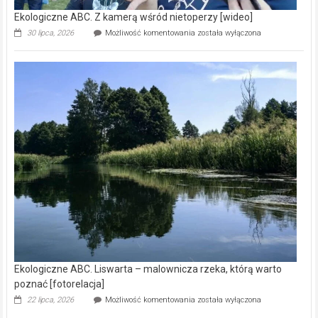
Ekologiczne ABC. Z kamerą wśród nietoperzy [wideo]
Ekologiczne
30 lipca, 2026
Możliwość komentowania
została wyłączona
ABC.
Z
kamerą
wśród
nietoperzy
[wideo]
Ekologiczne ABC. Liswarta – malownicza rzeka, którą warto
poznać [fotorelacja]
Ekologiczne
22 lipca, 2026
Możliwość komentowania
została wyłączona
ABC.