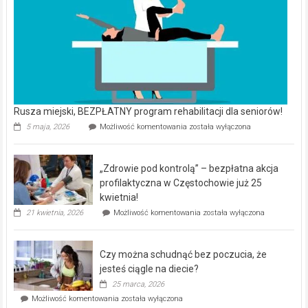
Rusza miejski, BEZPŁATNY program rehabilitacji dla seniorów!
Rusza
5 maja, 2026
Możliwość komentowania
została wyłączona
miejski,
BEZPŁATNY
program
„Zdrowie pod kontrolą” – bezpłatna akcja
rehabilitacji
dla
profilaktyczna w Częstochowie już 25
seniorów!
kwietnia!
„Zdrowie
21 kwietnia, 2026
Możliwość komentowania
została wyłączona
pod
kontrolą”
–
Czy można schudnąć bez poczucia, że
bezpłatna
akcja
jesteś ciągle na diecie?
profilaktyczna
25 marca, 2026
w
Czy
Możliwość komentowania
została wyłączona
Częstochowie