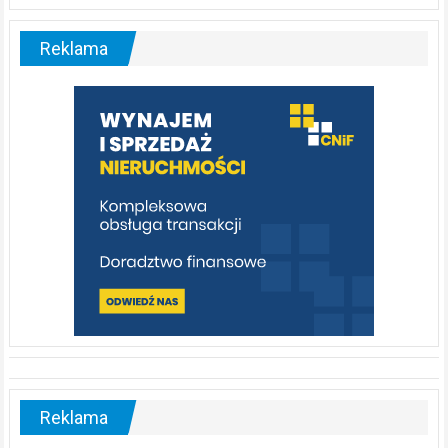
Liswarta
–
malownicza
Reklama
rzeka,
którą
warto
poznać
[fotorelacja]
Reklama