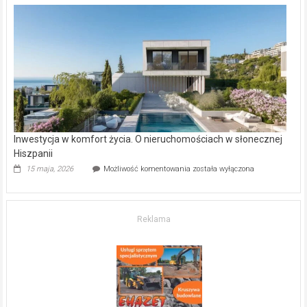
w Częstochowie
–
gdzie
kupić
mieszkanie?
Inwestycja w komfort życia. O nieruchomościach w słonecznej
Hiszpanii
Inwestycja
15 maja, 2026
Możliwość komentowania
została wyłączona
w komfort
życia.
O nieruchomościach
w słonecznej
Reklama
Hiszpanii