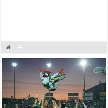
Gazeta
Regionalna
Częstochowa,
Kłobuck,
Lubliniec,
Myszków