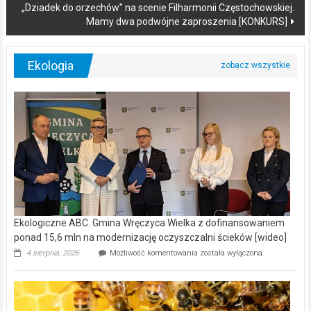
„Dziadek do orzechów” na scenie Filharmonii Częstochowskiej.
Mamy dwa podwójne zaproszenia [KONKURS]
Ekologia
Ekologiczne ABC. Gmina Wręczyca Wielka z dofinansowaniem
ponad 15,6 mln na modernizację oczyszczalni ścieków [wideo]
Ekologiczne
4 sierpnia, 2026
Możliwość komentowania
została wyłączona
ABC.
Gmina
Wręczyca
Wielka
z