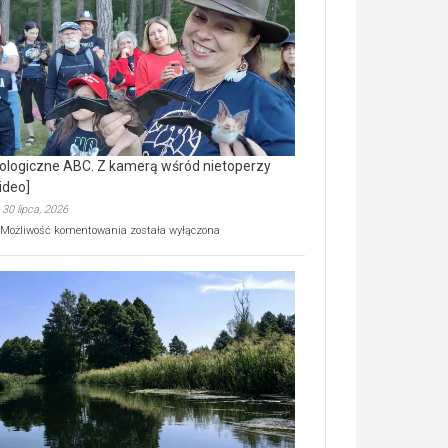
prawdziwy
skarb
natury
[wideo]
ologiczne ABC. Z kamerą wśród nietoperzy
ideo]
30 lipca, 2026
Ekologiczne
Możliwość komentowania
została wyłączona
ABC.
Z
kamerą
wśród
nietoperzy
[wideo]