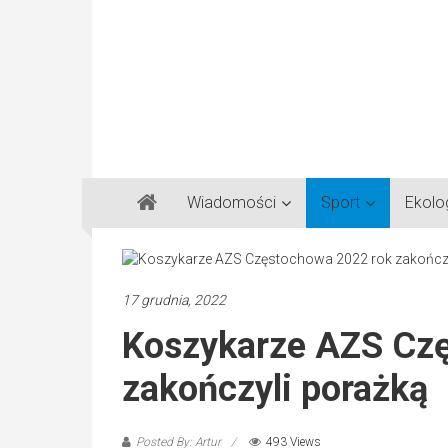
Gazeta
Wiadomości
Sport
Ekolo
Regionalna
Częstochowa,
Kłobuck,
Lubliniec,
17 grudnia, 2022
Myszków
Koszykarze AZS Cz
zakończyli porażką
Posted By: Artur
493 Views