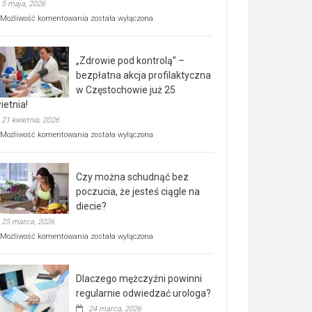
5 maja, 2026
Rusza
Możliwość komentowania
została wyłączona
miejski,
BEZPŁATNY
program
„Zdrowie pod kontrolą” –
rehabilitacji
dla
bezpłatna akcja profilaktyczna
seniorów!
w Częstochowie już 25
ietnia!
21 kwietnia, 2026
„Zdrowie
Możliwość komentowania
została wyłączona
pod
kontrolą”
–
Czy można schudnąć bez
bezpłatna
akcja
poczucia, że jesteś ciągle na
profilaktyczna
diecie?
w
25 marca, 2026
Częstochowie
już
Czy
Możliwość komentowania
została wyłączona
25
można
kwietnia!
schudnąć
bez
Dlaczego mężczyźni powinni
poczucia,
że
regularnie odwiedzać urologa?
jesteś
24 marca, 2026