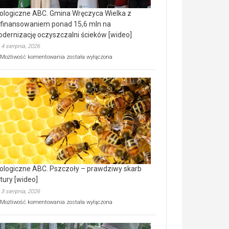
ologiczne ABC. Gmina Wręczyca Wielka z
finansowaniem ponad 15,6 mln na
dernizację oczyszczalni ścieków [wideo]
4 sierpnia, 2026
Ekologiczne
Możliwość komentowania
została wyłączona
ABC.
Gmina
Wręczyca
Wielka
z
dofinansowaniem
ponad
15,6
mln
na
modernizację
oczyszczalni
ścieków
ologiczne ABC. Pszczoły – prawdziwy skarb
[wideo]
tury [wideo]
3 sierpnia, 2026
Ekologiczne
Możliwość komentowania
została wyłączona
ABC.
Pszczoły
–