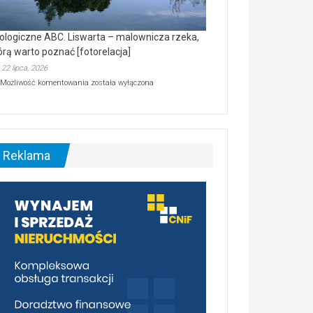
ologiczne ABC. Liswarta – malownicza rzeka,
órą warto poznać [fotorelacja]
22 lipca, 2026
Ekologiczne
Możliwość komentowania
została wyłączona
ABC.
Liswarta
–
malownicza
rzeka,
którą
Reklama
warto
poznać
[fotorelacja]