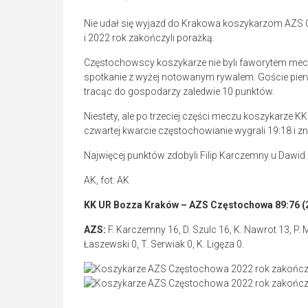
Nie udał się wyjazd do Krakowa koszykarzom AZS 
i 2022 rok zakończyli porażką.
Częstochowscy koszykarze nie byli faworytem mecz
spotkanie z wyżej notowanym rywalem. Goście pierws
tracąc do gospodarzy zaledwie 10 punktów.
Niestety, ale po trzeciej części meczu koszykarze 
czwartej kwarcie częstochowianie wygrali 19:18 i zn
Najwięcej punktów zdobyli Filip Karczemny u Dawid 
AK, fot: AK
KK UR Bozza Kraków – AZS Częstochowa 89:76 (24:
AZS:
F. Karczemny 16, D. Szulc 16, K. Nawrot 13, P. 
Łaszewski 0, T. Serwiak 0, K. Ligęza 0.