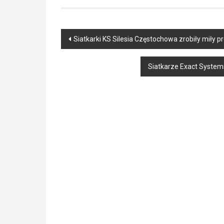
Post
Siatkarki KS Silesia Częstochowa zrobiły miły
navigation
Siatkarze Exact Systems 