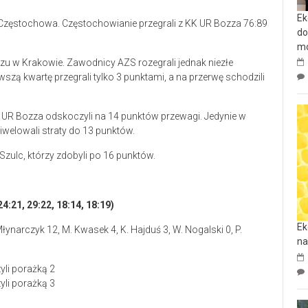
Ek
Częstochowa. Częstochowianie przegrali z KK UR Bozza 76:89
do
mo
u w Krakowie. Zawodnicy AZS rozegrali jednak niezłe
zą kwartę przegrali tylko 3 punktami, a na przerwę schodzili
KK UR Bozza odskoczyli na 14 punktów przewagi. Jedynie w
iwelowali straty do 13 punktów.
Szulc, którzy zdobyli po 16 punktów.
21, 29:22, 18:14, 18:19)
Ek
Młynarczyk 12, M. Kwasek 4, K. Hajduś 3, W. Nogalski 0, P.
na