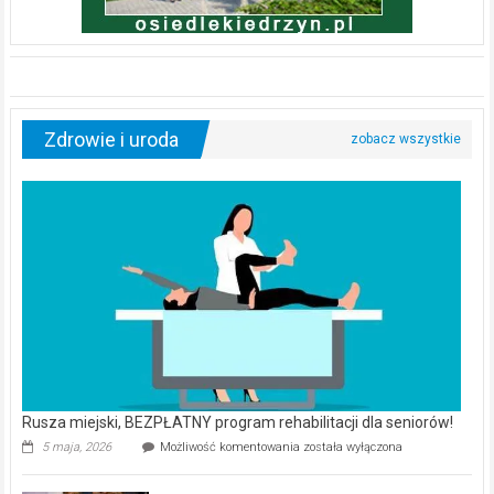
Zdrowie i uroda
Rusza miejski, BEZPŁATNY program rehabilitacji dla seniorów!
Rusza
5 maja, 2026
Możliwość komentowania
została wyłączona
miejski,
BEZPŁATNY