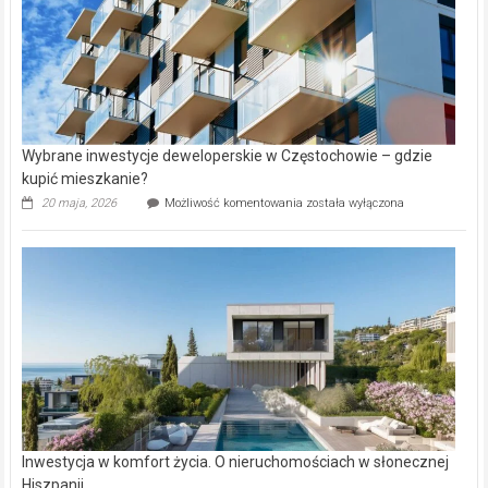
Wybrane inwestycje deweloperskie w Częstochowie – gdzie
kupić mieszkanie?
Wybrane
20 maja, 2026
Możliwość komentowania
została wyłączona
inwestycje
deweloperskie
w Częstochowie
–
gdzie
kupić
mieszkanie?
Inwestycja w komfort życia. O nieruchomościach w słonecznej
Hiszpanii