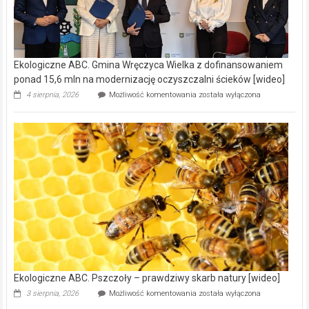
Ekologiczne ABC. Gmina Wręczyca Wielka z dofinansowaniem
ponad 15,6 mln na modernizację oczyszczalni ścieków [wideo]
Ekologiczne
4 sierpnia, 2026
Możliwość komentowania
została wyłączona
ABC.
Gmina
Wręczyca
Wielka
z
dofinansowaniem
ponad
15,6
mln
na
modernizację
oczyszczalni
ścieków
[wideo]
Ekologiczne ABC. Pszczoły – prawdziwy skarb natury [wideo]
Ekologiczne
3 sierpnia, 2026
Możliwość komentowania
została wyłączona
ABC.