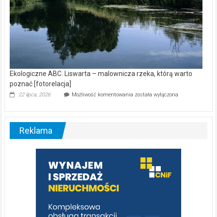
Ekologiczne ABC. Liswarta – malownicza rzeka, którą warto
poznać [fotorelacja]
Ekologiczne
22 lipca, 2026
Możliwość komentowania
została wyłączona
ABC.
Liswarta
–
malownicza
Reklama
rzeka,
którą
warto
poznać
[fotorelacja]