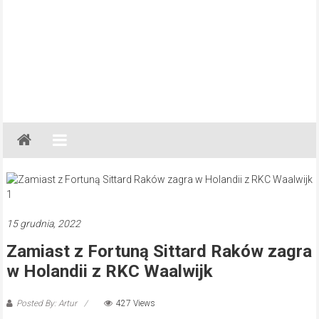
Gazeta
Regionalna
Częstochowa,
Kłobuck,
Lubliniec,
15 grudnia, 2022
Myszków
Zamiast z Fortuną Sittard Raków zagra
w Holandii z RKC Waalwijk
Posted By: Artur
427 Views