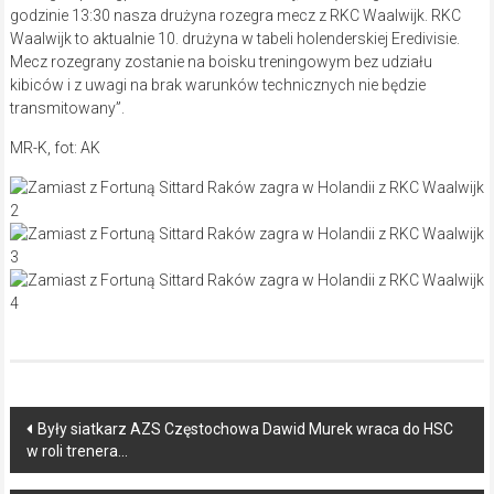
godzinie 13:30 nasza drużyna rozegra mecz z RKC Waalwijk. RKC
Waalwijk to aktualnie 10. drużyna w tabeli holenderskiej Eredivisie.
Mecz rozegrany zostanie na boisku treningowym bez udziału
kibiców i z uwagi na brak warunków technicznych nie będzie
transmitowany”.
MR-K, fot: AK
Post
Były siatkarz AZS Częstochowa Dawid Murek wraca do HSC
w roli trenera…
navigation