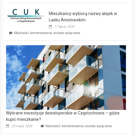
nowe
domy
Mieszkańcy wybiorą nazwy alejek w
na
wyspie
Lasku Aniołowskim
Evia.
17 lipca, 2026
Perełka
Mieszkańcy
Możliwość komentowania
została wyłączona
na
wybiorą
rynku
nazwy
nieruchomości
alejek
w
Lasku
Aniołowskim
Wybrane inwestycje deweloperskie w Częstochowie – gdzie
kupić mieszkanie?
Wybrane
20 maja, 2026
Możliwość komentowania
została wyłączona
inwestycje