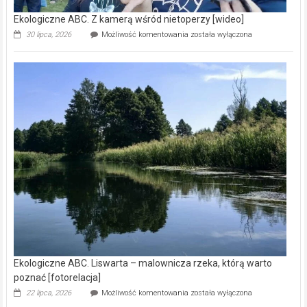
Ekologiczne ABC. Z kamerą wśród nietoperzy [wideo]
Ekologiczne
30 lipca, 2026
Możliwość komentowania
została wyłączona
ABC.
Z
kamerą
wśród
nietoperzy
[wideo]
Ekologiczne ABC. Liswarta – malownicza rzeka, którą warto
poznać [fotorelacja]
Ekologiczne
22 lipca, 2026
Możliwość komentowania
została wyłączona
ABC.