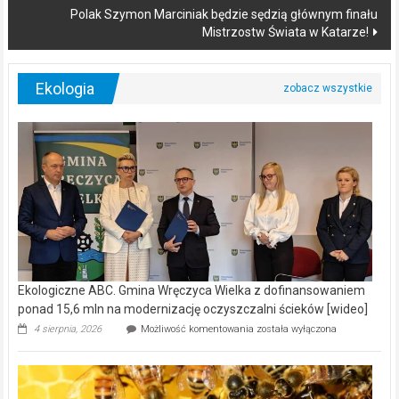
Polak Szymon Marciniak będzie sędzią głównym finału
Mistrzostw Świata w Katarze!
Ekologia
Ekologiczne ABC. Gmina Wręczyca Wielka z dofinansowaniem
ponad 15,6 mln na modernizację oczyszczalni ścieków [wideo]
Ekologiczne
4 sierpnia, 2026
Możliwość komentowania
została wyłączona
ABC.
Gmina
Wręczyca
Wielka