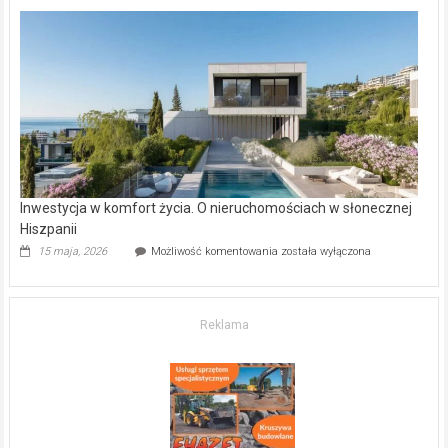
deweloperskie
w Częstochowie
–
gdzie
kupić
mieszkanie?
Inwestycja w komfort życia. O nieruchomościach w słonecznej
Hiszpanii
Inwestycja
15 maja, 2026
Możliwość komentowania
została wyłączona
w komfort
życia.
O nieruchomościach
w słonecznej
Reklama
Hiszpanii