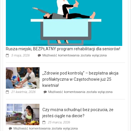
Rusza miejski, BEZPŁATNY program rehabilitacji dla seniorów!
Rusza
5 maja, 2026
Możliwość komentowania
została wyłączona
miejski,
BEZPŁATNY
program
„Zdrowie pod kontrolą” – bezpłatna akcja
rehabilitacji
dla
profilaktyczna w Częstochowie już 25
seniorów!
kwietnia!
„Zdrowie
21 kwietnia, 2026
Możliwość komentowania
została wyłączona
pod
kontrolą”
–
Czy można schudnąć bez poczucia, że
bezpłatna
akcja
jesteś ciągle na diecie?
profilaktyczna
25 marca, 2026
w
Czy
Możliwość komentowania
została wyłączona
Częstochowie