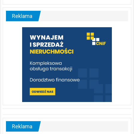
Liswarta
–
malownicza
Reklama
rzeka,
którą
warto
poznać
[fotorelacja]
Reklama