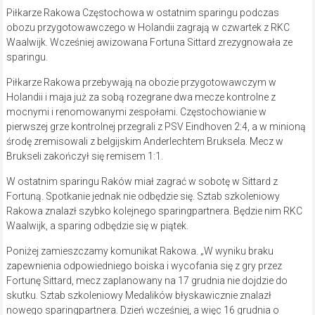
Piłkarze Rakowa Częstochowa w ostatnim sparingu podczas
obozu przygotowawczego w Holandii zagrają w czwartek z RKC
Waalwijk. Wcześniej awizowana Fortuna Sittard zrezygnowała ze
sparingu.
Piłkarze Rakowa przebywają na obozie przygotowawczym w
Holandii i maja już za sobą rozegrane dwa mecze kontrolne z
mocnymi i renomowanymi zespołami. Częstochowianie w
pierwszej grze kontrolnej przegrali z PSV Eindhoven 2:4, a w minioną
środę zremisowali z belgijskim Anderlechtem Bruksela. Mecz w
Brukseli zakończył się remisem 1:1.
W ostatnim sparingu Raków miał zagrać w sobotę w Sittard z
Fortuną. Spotkanie jednak nie odbędzie się. Sztab szkoleniowy
Rakowa znalazł szybko kolejnego sparingpartnera. Będzie nim RKC
Waalwijk, a sparing odbędzie się w piątek.
Poniżej zamieszczamy komunikat Rakowa. „W wyniku braku
zapewnienia odpowiedniego boiska i wycofania się z gry przez
Fortunę Sittard, mecz zaplanowany na 17 grudnia nie dojdzie do
skutku. Sztab szkoleniowy Medalików błyskawicznie znalazł
nowego sparingpartnera. Dzień wcześniej, a więc 16 grudnia o