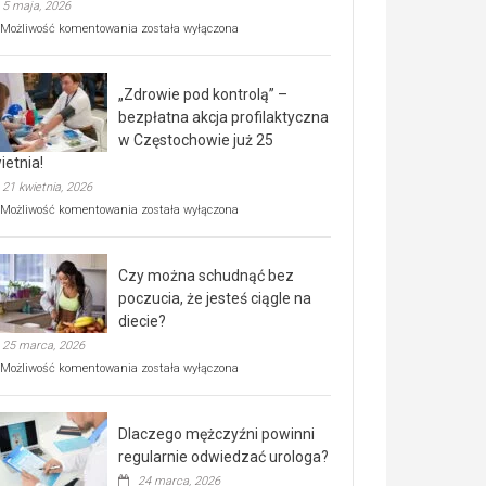
5 maja, 2026
Rusza
Możliwość komentowania
została wyłączona
miejski,
BEZPŁATNY
program
„Zdrowie pod kontrolą” –
rehabilitacji
dla
bezpłatna akcja profilaktyczna
seniorów!
w Częstochowie już 25
ietnia!
21 kwietnia, 2026
„Zdrowie
Możliwość komentowania
została wyłączona
pod
kontrolą”
–
Czy można schudnąć bez
bezpłatna
akcja
poczucia, że jesteś ciągle na
profilaktyczna
diecie?
w
25 marca, 2026
Częstochowie
już
Czy
Możliwość komentowania
została wyłączona
25
można
kwietnia!
schudnąć
bez
Dlaczego mężczyźni powinni
poczucia,
że
regularnie odwiedzać urologa?
jesteś
24 marca, 2026