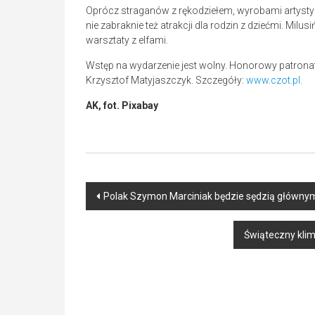
Oprócz straganów z rękodziełem, wyrobami artyst
nie zabraknie też atrakcji dla rodzin z dziećmi. Mil
warsztaty z elfami.
Wstęp na wydarzenie jest wolny. Honorowy patrona
Krzysztof Matyjaszczyk. Szczegóły:
www.czot.pl
.
AK, fot. Pixabay
Post
Polak Szymon Marciniak będzie sędzią głównym 
navigation
Świąteczny klima