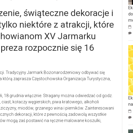
Ek
zenie, świąteczne dekoracje i
do
mo
lko niektóre z atrakcji, które
ochowianom XV Jarmarku
reza rozpocznie się 16
ycji. Tradycyjny Jarmark Bożonarodzeniowy odbywać się
a, na którą zaprasza Częstochowska Organizacja Turystyczna,
li, 18 grudnia włącznie. Stragany można odwiedzać od godz.
Ek
ciast, kołaczy węgierskich, piwa kratowego, alkoholi
na
 dziczyzny, miodów, grzanego wina i pierników. Zainteresowani
cznych dekoracji, które z pewnością zadowolą wszystkie
ów mogą zaś postawić na ręcznie malowane koszulki,