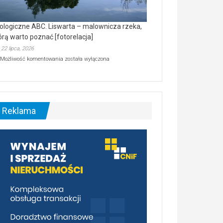
ologiczne ABC. Liswarta – malownicza rzeka,
órą warto poznać [fotorelacja]
22 lipca, 2026
Ekologiczne
Możliwość komentowania
została wyłączona
ABC.
Liswarta
–
malownicza
rzeka,
którą
Reklama
warto
poznać
[fotorelacja]