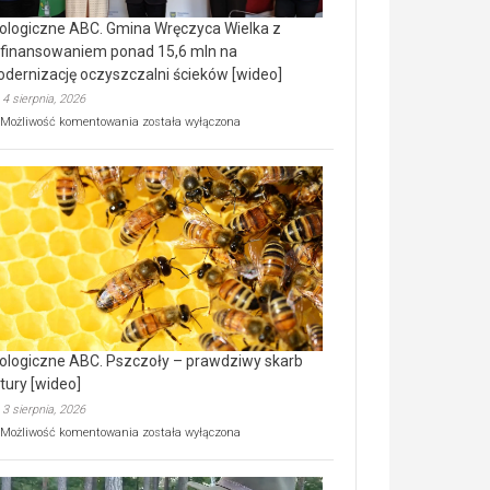
ologiczne ABC. Gmina Wręczyca Wielka z
finansowaniem ponad 15,6 mln na
dernizację oczyszczalni ścieków [wideo]
4 sierpnia, 2026
Ekologiczne
Możliwość komentowania
została wyłączona
ABC.
Gmina
Wręczyca
Wielka
z
dofinansowaniem
ponad
15,6
mln
na
modernizację
oczyszczalni
ścieków
ologiczne ABC. Pszczoły – prawdziwy skarb
[wideo]
tury [wideo]
3 sierpnia, 2026
Ekologiczne
Możliwość komentowania
została wyłączona
ABC.
Pszczoły
–