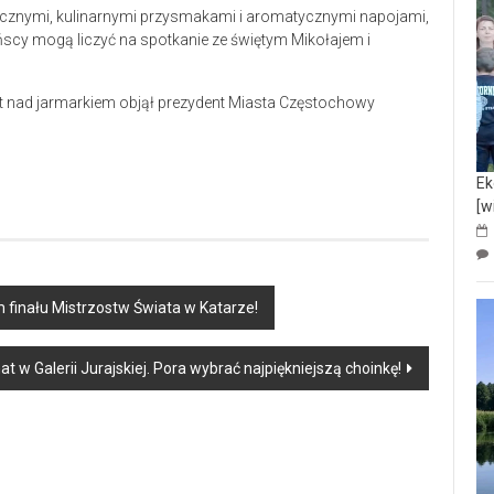
ycznymi, kulinarnymi przysmakami i aromatycznymi napojami,
usińscy mogą liczyć na spotkanie ze świętym Mikołajem i
t nad jarmarkiem objął prezydent Miasta Częstochowy
Ek
[w
finału Mistrzostw Świata w Katarze!
t w Galerii Jurajskiej. Pora wybrać najpiękniejszą choinkę!