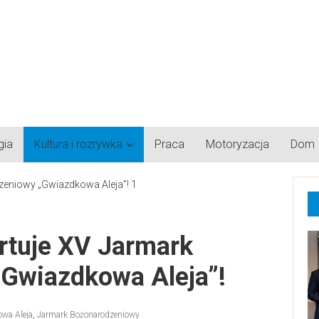
gia
Kultura i rozrywka
Praca
Motoryzacja
Dom
rtuje XV Jarmark
Gwiazdkowa Aleja”!
wa Aleja
,
Jarmark Bożonarodzeniowy