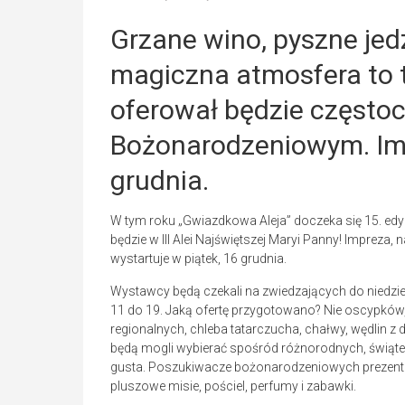
Grzane wino, pyszne jed
magiczna atmosfera to ty
oferował będzie częst
Bożonarodzeniowym. Imp
grudnia.
W tym roku „Gwiazdkowa Aleja” doczeka się 15. ed
będzie w III Alei Najświętszej Maryi Panny! Imprez
wystartuje w piątek, 16 grudnia.
Wystawcy będą czekali na zwiedzających do niedzie
11 do 19. Jaką ofertę przygotowano? Nie oscypków, 
regionalnych, chleba tatarczucha, chałwy, wędlin z
będą mogli wybierać spośród różnorodnych, świąte
gusta. Poszukiwacze bożonarodzeniowych prezent
pluszowe misie, pościel, perfumy i zabawki.