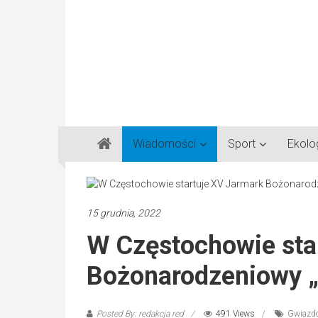
Gazeta
Wiadomości
Sport
Ekolo
Regionalna
Częstochowa,
Kłobuck,
Lubliniec,
15 grudnia, 2022
Myszków
W Częstochowie sta
Bożonarodzeniowy „
Posted By: redakcja red
491 Views
Gwiazdo