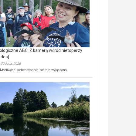
prawdziwy
skarb
natury
[wideo]
ologiczne ABC. Z kamerą wśród nietoperzy
ideo]
30 lipca, 2026
Ekologiczne
Możliwość komentowania
została wyłączona
ABC.
Z
kamerą
wśród
nietoperzy
[wideo]