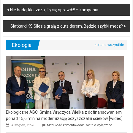
Post
Nie badaj kleszcza, Ty się sprawdź! – kampania
navigation
Siatkarki KS Silesia grają z outsiderem. Będzie szybki mecz?
Ekologia
Ekologiczne ABC. Gmina Wręczyca Wielka z dofinansowaniem
ponad 15,6 mln na modernizację oczyszczalni ścieków [wideo]
Ekologiczne
4 sierpnia, 2026
Możliwość komentowania
została wyłączona
ABC.