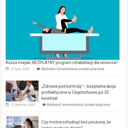
Rusza miejski, BEZPŁATNY program rehabilitacji dla seniorów!
Rusza
5 maja, 2026
Możliwość komentowania
została wyłączona
miejski,
BEZPŁATNY
program
„Zdrowie pod kontrolą” – bezpłatna akcja
rehabilitacji
dla
profilaktyczna w Częstochowie już 25
seniorów!
kwietnia!
„Zdrowie
21 kwietnia, 2026
Możliwość komentowania
została wyłączona
pod
kontrolą”
–
Czy można schudnąć bez poczucia, że
bezpłatna
akcja
jesteś ciągle na diecie?