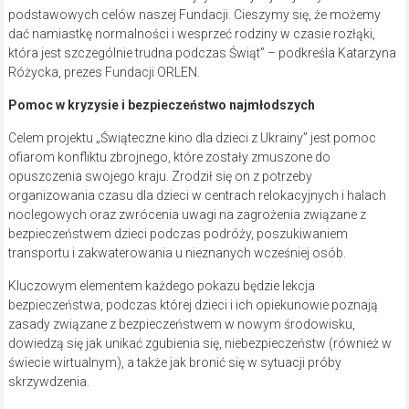
podstawowych celów naszej Fundacji. Cieszymy się, że możemy
dać namiastkę normalności i wesprzeć rodziny w czasie rozłąki,
która jest szczególnie trudna podczas Świąt” – podkreśla Katarzyna
Różycka, prezes Fundacji ORLEN.
Pomoc w kryzysie i bezpieczeństwo najmłodszych
Celem projektu „Świąteczne kino dla dzieci z Ukrainy” jest pomoc
ofiarom konfliktu zbrojnego, które zostały zmuszone do
opuszczenia swojego kraju. Zrodził się on z potrzeby
organizowania czasu dla dzieci w centrach relokacyjnych i halach
noclegowych oraz zwrócenia uwagi na zagrożenia związane z
bezpieczeństwem dzieci podczas podróży, poszukiwaniem
transportu i zakwaterowania u nieznanych wcześniej osób.
Kluczowym elementem każdego pokazu będzie lekcja
bezpieczeństwa, podczas której dzieci i ich opiekunowie poznają
zasady związane z bezpieczeństwem w nowym środowisku,
dowiedzą się jak unikać zgubienia się, niebezpieczeństw (również w
świecie wirtualnym), a także jak bronić się w sytuacji próby
skrzywdzenia.