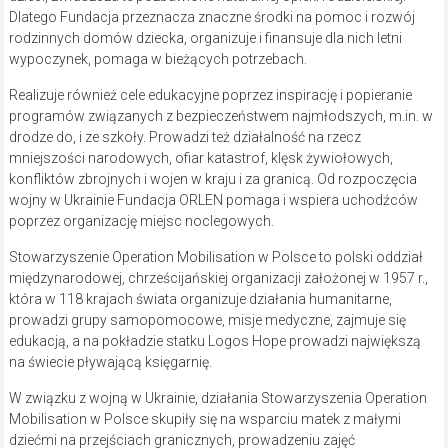
Dlatego Fundacja przeznacza znaczne środki na pomoc i rozwój
rodzinnych domów dziecka, organizuje i finansuje dla nich letni
wypoczynek, pomaga w bieżących potrzebach.
Realizuje również cele edukacyjne poprzez inspirację i popieranie
programów związanych z bezpieczeństwem najmłodszych, m.in. w
drodze do, i ze szkoły. Prowadzi też działalność na rzecz
mniejszości narodowych, ofiar katastrof, klęsk żywiołowych,
konfliktów zbrojnych i wojen w kraju i za granicą. Od rozpoczęcia
wojny w Ukrainie Fundacja ORLEN pomaga i wspiera uchodźców
poprzez organizację miejsc noclegowych.
Stowarzyszenie Operation Mobilisation w Polsce to polski oddział
międzynarodowej, chrześcijańskiej organizacji założonej w 1957 r.,
która w 118 krajach świata organizuje działania humanitarne,
prowadzi grupy samopomocowe, misje medyczne, zajmuje się
edukacją, a na pokładzie statku Logos Hope prowadzi największą
na świecie pływającą księgarnię.
W związku z wojną w Ukrainie, działania Stowarzyszenia Operation
Mobilisation w Polsce skupiły się na wsparciu matek z małymi
dziećmi na przejściach granicznych, prowadzeniu zajęć