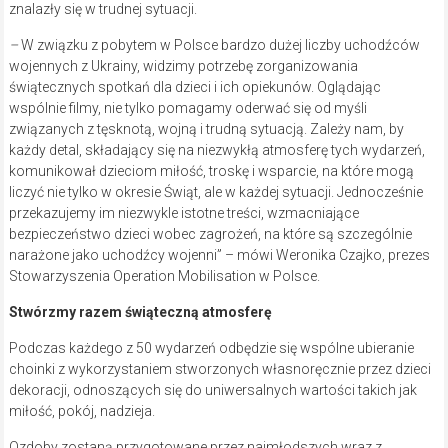
znalazły się w trudnej sytuacji.
–
W związku z pobytem w Polsce bardzo dużej liczby uchodźców
wojennych z Ukrainy, widzimy potrzebę zorganizowania
świątecznych spotkań dla dzieci i ich opiekunów. Oglądając
wspólnie filmy, nie tylko pomagamy oderwać się od myśli
związanych z tęsknotą, wojną i trudną sytuacją. Zależy nam, by
każdy detal, składający się na niezwykłą atmosferę tych wydarzeń,
komunikował dzieciom miłość, troskę i wsparcie, na które mogą
liczyć nie tylko w okresie Świąt, ale w każdej sytuacji. Jednocześnie
przekazujemy im niezwykle istotne treści, wzmacniające
bezpieczeństwo dzieci wobec zagrożeń, na które są szczególnie
narażone jako uchodźcy wojenni” – mówi Weronika Czajko, prezes
Stowarzyszenia Operation Mobilisation w Polsce.
Stwórzmy razem świąteczną atmosferę
Podczas każdego z 50 wydarzeń odbędzie się wspólne ubieranie
choinki z wykorzystaniem stworzonych własnoręcznie przez dzieci
dekoracji, odnoszących się do uniwersalnych wartości takich jak
miłość, pokój, nadzieja.
Ozdoby zostaną przygotowane przez najmłodszych wraz z