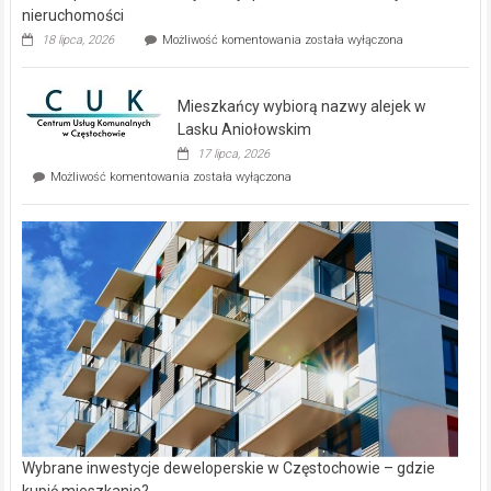
nieruchomości
Dwa
18 lipca, 2026
Możliwość komentowania
została wyłączona
zupełnie
nowe
domy
Mieszkańcy wybiorą nazwy alejek w
na
wyspie
Lasku Aniołowskim
Evia.
17 lipca, 2026
Perełka
Mieszkańcy
Możliwość komentowania
została wyłączona
na
wybiorą
rynku
nazwy
nieruchomości
alejek
w
Lasku
Aniołowskim
Wybrane inwestycje deweloperskie w Częstochowie – gdzie