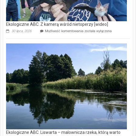
Ekologiczne ABC. Z kamerą wśród nietoperzy [wideo]
Ekologiczne
30 lipca, 2026
Możliwość komentowania
została wyłączona
ABC.
Z
kamerą
wśród
nietoperzy
[wideo]
Ekologiczne ABC. Liswarta – malownicza rzeka, którą warto