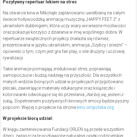
Pozytywny repertuar lekiem na stres
Na otwarcie kina w Mikołajki zaplanowano uwielbianą na całym
świecie hollywoodzką animację muzyczną „HAPPY FEET 2” z
ukraińskim dubbingiem, która uczy wiary we własne możliwości
oraz pokazuje korzyści z działania w imię wspólnego dobra. W
repertuarze świątecznych projekcji znalazła się również,
prezentowana w języku ukraińskim, animacja „Szybcy i śnieżni” –
opowieść o tym, czym jest gra fair play, o sile drużyny i uczciwej
rywalizacji.
Takie animacje pomagają zredukować stres, poprawiają
samopoczucie i budzą nadzieję na przyszłość. Dla wszystkich
małych widzów biorących udział w projekcjach przygotowano
plecaki, zawierające materiały edukacyjne oraz książeczki i
kolorowanki odwołujące się do przesłania „
Nie bój się, jestem z
tobą
„. Dopełnieniem pozytywnych kinowych emocji będzie pyszny
popcorn. Więcej o projekcie na stronie
kino.ompolska.org
W projekcie biorą udział:
W kręgu zainteresowania Fundacji ORLEN są przede wszystkim
dzieci, zwłaszcza te pozbawione naturalnej opieki rodzicielskiej.