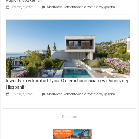
kupić mieszkanie?
Wybrane
20 maja, 2026
Możliwość komentowania
została wyłączona
inwestycje
deweloperskie
w Częstochowie
–
gdzie
kupić
mieszkanie?
Inwestycja w komfort życia. O nieruchomościach w słonecznej
Hiszpanii
Inwestycja
15 maja, 2026
Możliwość komentowania
została wyłączona
w komfort
życia.
O nieruchomościach
w słonecznej
Reklama
Hiszpanii