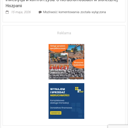
Hiszpanii
Inwestycja
15 maja, 2026
Możliwość komentowania
została wyłączona
w komfort
życia.
O nieruchomościach
w słonecznej
Reklama
Hiszpanii