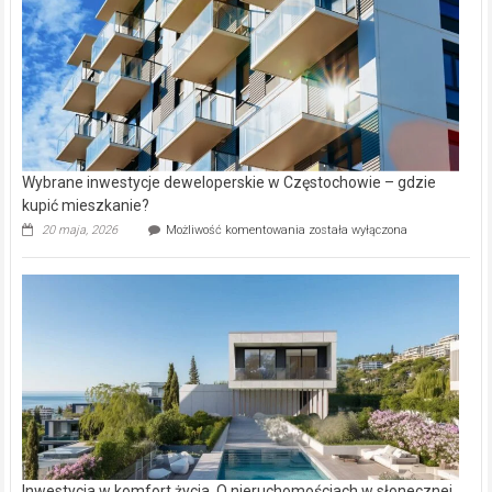
Wybrane inwestycje deweloperskie w Częstochowie – gdzie
kupić mieszkanie?
Wybrane
20 maja, 2026
Możliwość komentowania
została wyłączona
inwestycje
deweloperskie
w Częstochowie
–
gdzie
kupić
mieszkanie?
Inwestycja w komfort życia. O nieruchomościach w słonecznej