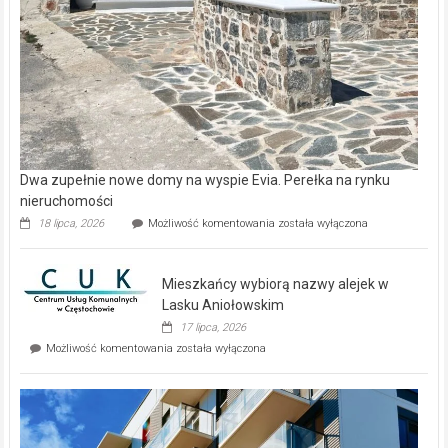
Dwa zupełnie nowe domy na wyspie Evia. Perełka na rynku
nieruchomości
Dwa
18 lipca, 2026
Możliwość komentowania
została wyłączona
zupełnie
nowe
domy
Mieszkańcy wybiorą nazwy alejek w
na
wyspie
Lasku Aniołowskim
Evia.
17 lipca, 2026
Perełka
Mieszkańcy
Możliwość komentowania
została wyłączona
na
wybiorą
rynku
nazwy
nieruchomości
alejek
w
Lasku
Aniołowskim