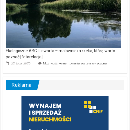
Ekologiczne ABC. Liswarta – malownicza rzeka, którą warto
poznać [fotorelacja]
Ekologiczne
22 lipca, 2026
Możliwość komentowania
została wyłączona
ABC.
Liswarta
–
malownicza
Reklama
rzeka,
którą
warto
poznać
[fotorelacja]