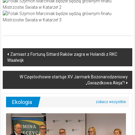
Post
Zamiast z Fortuną Sittard Raków zagra w Holandii z RKC
Waalwijk
navigation
W Częstochowie startuje XV Jarmark Bożonarodzeniowy
„Gwiazdkowa Aleja”!
Ekologia