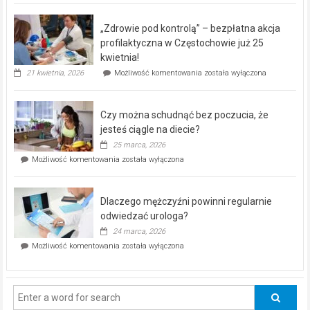
BEZPŁATNY
program
„Zdrowie pod kontrolą” – bezpłatna akcja
rehabilitacji
dla
profilaktyczna w Częstochowie już 25
seniorów!
kwietnia!
„Zdrowie
21 kwietnia, 2026
Możliwość komentowania
została wyłączona
pod
kontrolą”
–
Czy można schudnąć bez poczucia, że
bezpłatna
akcja
jesteś ciągle na diecie?
profilaktyczna
25 marca, 2026
w
Czy
Możliwość komentowania
została wyłączona
Częstochowie
można
już
schudnąć
25
bez
kwietnia!
Dlaczego mężczyźni powinni regularnie
poczucia,
że
odwiedzać urologa?
jesteś
24 marca, 2026
ciągle
Dlaczego
Możliwość komentowania
została wyłączona
na
mężczyźni
diecie?
powinni
regularnie
odwiedzać
urologa?