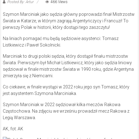
Posted By: Artur
466 Views
Szymon Marciniak jako sędzia główny poprowadzi finał Mistrzostw
Świata w Katarze, w którym zagrają Argentyńczycy i Francuzi! To
pierwszy Polak w historii, który dostąpi tego zaszczytu!
Na liniach pomagać mu będą sędziowie asystenci: Tomasz
Listkiewicz i Paweł Sokolnicki.
Marciniak to drugi polski sędzia, który dostąpił finału mistrzostw
Świata. Pierwszym był Michał Listkiewicz, który jako sędzia liniowy
sędziował w finale mistrzostw Świata w 1990 roku, gdzie Argentyna
zmierzyła się z Niemcami.
Co ciekawe, w finale wystąpi w 2022 roku jego syn Tomasz, który
jest asystentem Szymona Marciniaka.
Szymon Marciniak w 2022 sędziował kilka meczów Rakowa
Częstochowa. Na zdjęciu we wrześniu prowadził mecz Rakowa z
Legią Warszawa.
AK, fot: AK