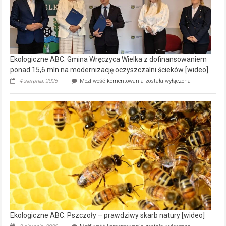
Ekologiczne ABC. Gmina Wręczyca Wielka z dofinansowaniem
ponad 15,6 mln na modernizację oczyszczalni ścieków [wideo]
Ekologiczne
4 sierpnia, 2026
Możliwość komentowania
została wyłączona
ABC.
Gmina
Wręczyca
Wielka
z
dofinansowaniem
ponad
15,6
mln
na
modernizację
oczyszczalni
ścieków
[wideo]
Ekologiczne ABC. Pszczoły – prawdziwy skarb natury [wideo]