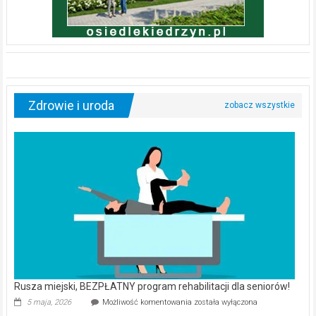
Zdrowie i uroda
Rusza miejski, BEZPŁATNY program rehabilitacji dla seniorów!
Rusza
5 maja, 2026
Możliwość komentowania
została wyłączona
miejski,