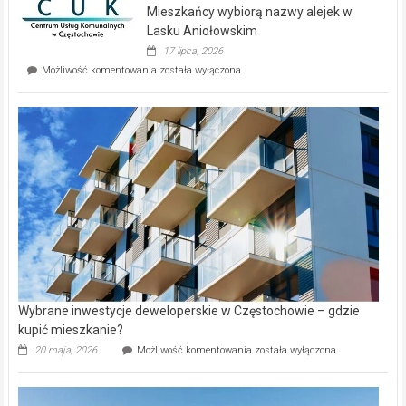
Mieszkańcy wybiorą nazwy alejek w
na
wyspie
Lasku Aniołowskim
Evia.
17 lipca, 2026
Perełka
Mieszkańcy
Możliwość komentowania
została wyłączona
na
wybiorą
rynku
nazwy
nieruchomości
alejek
w
Lasku
Aniołowskim
Wybrane inwestycje deweloperskie w Częstochowie – gdzie
kupić mieszkanie?
Wybrane
20 maja, 2026
Możliwość komentowania
została wyłączona
inwestycje
deweloperskie
w Częstochowie