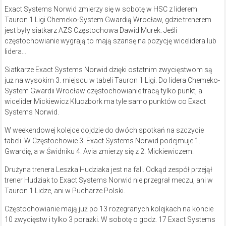
Exact Systems Norwid zmierzy się w sobotę w HSC z liderem
Tauron 1 Ligi Chemeko-System Gwardią Wrocław, gdzie trenerem
jest były siatkarz AZS Częstochowa Dawid Murek. Jeśli
częstochowianie wygrają to mają szansę na pozycję wicelidera lub
lidera…
Siatkarze Exact Systems Norwid dzięki ostatnim zwycięstwom są
już na wysokim 3. miejscu w tabeli Tauron 1 Ligi. Do lidera Chemeko-
System Gwardii Wrocław częstochowianie tracą tylko punkt, a
wicelider Mickiewicz Kluczbork ma tyle samo punktów co Exact
Systems Norwid.
W weekendowej kolejce dojdzie do dwóch spotkań na szczycie
tabeli. W Częstochowie 3. Exact Systems Norwid podejmuje 1.
Gwardię, a w Świdniku 4. Avia zmierzy się z 2. Mickiewiczem.
Drużyna trenera Leszka Hudziaka jest na fali. Odkąd zespół przejął
trener Hudziak to Exact Systems Norwid nie przegrał meczu, ani w
Tauron 1 Lidze, ani w Pucharze Polski.
Częstochowianie mają już po 13 rozegranych kolejkach na koncie
10 zwycięstw i tylko 3 porażki. W sobotę o godz. 17 Exact Systems