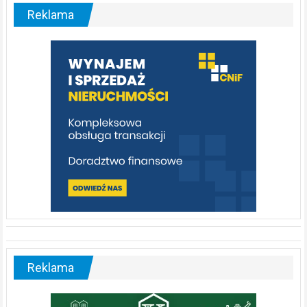
malownicza
Reklama
rzeka,
którą
warto
poznać
[fotorelacja]
Reklama