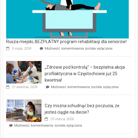
Rusza miejski, BEZPŁATNY program rehabilitacji dla seniorów!
Rusza
5 maja, 2026
Możliwość komentowania
została wyłączona
miejski,
BEZPŁATNY
program
„Zdrowie pod kontrolą” – bezpłatna akcja
rehabilitacji
dla
profilaktyczna w Częstochowie już 25
seniorów!
kwietnia!
„Zdrowie
21 kwietnia, 2026
Możliwość komentowania
została wyłączona
pod
kontrolą”
–
Czy można schudnąć bez poczucia, że
bezpłatna
akcja
jesteś ciągle na diecie?
profilaktyczna
25 marca, 2026
w
Czy
Możliwość komentowania
została wyłączona
Częstochowie
można
już
schudnąć
25