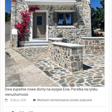
Dwa zupełnie nowe domy na wyspie Evia. Perełka na rynku
nieruchomości
Dwa
18 lipca, 2026
Możliwość komentowania
została wyłączona
zupełnie
nowe
domy