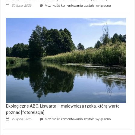
Ekologiczne
30 lipca, 2026
Możliwość komentowania
została wyłączona
ABC.
Z
kamerą
wśród
nietoperzy
[wideo]
Ekologiczne ABC. Liswarta – malownicza rzeka, którą warto
poznać [fotorelacja]
Ekologiczne
22 lipca, 2026
Możliwość komentowania
została wyłączona
ABC.
Liswarta
–