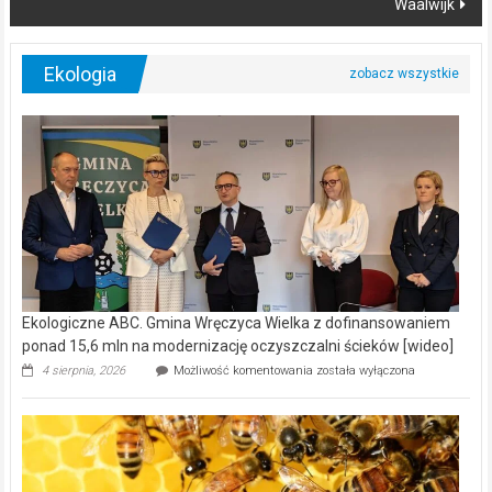
Waalwijk
Ekologia
Ekologiczne ABC. Gmina Wręczyca Wielka z dofinansowaniem
ponad 15,6 mln na modernizację oczyszczalni ścieków [wideo]
Ekologiczne
4 sierpnia, 2026
Możliwość komentowania
została wyłączona
ABC.
Gmina
Wręczyca
Wielka
z
dofinansowaniem