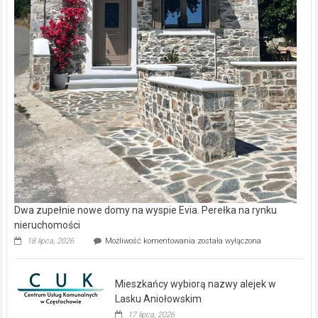
Dwa zupełnie nowe domy na wyspie Evia. Perełka na rynku
nieruchomości
Dwa
18 lipca, 2026
Możliwość komentowania
została wyłączona
zupełnie
nowe
domy
Mieszkańcy wybiorą nazwy alejek w
na
wyspie
Lasku Aniołowskim
Evia.
17 lipca, 2026