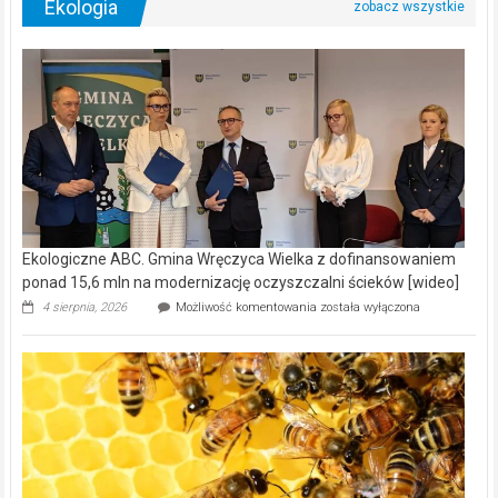
Ekologia
Ekologiczne ABC. Gmina Wręczyca Wielka z dofinansowaniem
ponad 15,6 mln na modernizację oczyszczalni ścieków [wideo]
Ekologiczne
4 sierpnia, 2026
Możliwość komentowania
została wyłączona
ABC.
Gmina
Wręczyca
Wielka
z
dofinansowaniem
ponad
15,6
mln
na