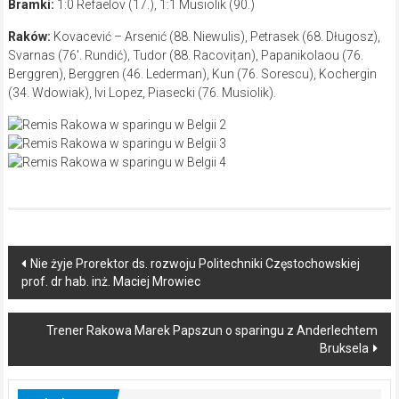
Bramki:
1:0 Refaelov (17.), 1:1 Musiolik (90.)
Raków:
Kovacević – Arsenić (88. Niewulis), Petrasek (68. Długosz),
Svarnas (76′. Rundić), Tudor (88. Racovițan), Papanikolaou (76.
Berggren), Berggren (46. Lederman), Kun (76. Sorescu), Kochergin
(34. Wdowiak), Ivi Lopez, Piasecki (76. Musiolik).
Post
Nie żyje Prorektor ds. rozwoju Politechniki Częstochowskiej
prof. dr hab. inż. Maciej Mrowiec
navigation
Trener Rakowa Marek Papszun o sparingu z Anderlechtem
Bruksela