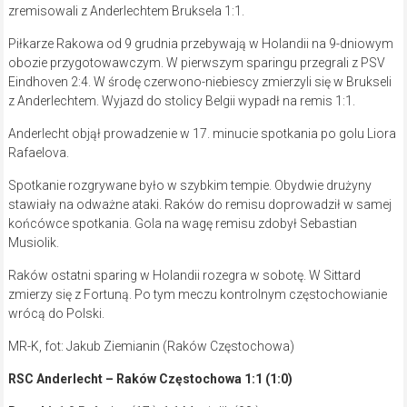
zremisowali z Anderlechtem Bruksela 1:1.
Piłkarze Rakowa od 9 grudnia przebywają w Holandii na 9-dniowym
obozie przygotowawczym. W pierwszym sparingu przegrali z PSV
Eindhoven 2:4. W środę czerwono-niebiescy zmierzyli się w Brukseli
z Anderlechtem. Wyjazd do stolicy Belgii wypadł na remis 1:1.
Anderlecht objął prowadzenie w 17. minucie spotkania po golu Liora
Rafaelova.
Spotkanie rozgrywane było w szybkim tempie. Obydwie drużyny
stawiały na odważne ataki. Raków do remisu doprowadził w samej
końcówce spotkania. Gola na wagę remisu zdobył Sebastian
Musiolik.
Raków ostatni sparing w Holandii rozegra w sobotę. W Sittard
zmierzy się z Fortuną. Po tym meczu kontrolnym częstochowianie
wrócą do Polski.
MR-K, fot: Jakub Ziemianin (Raków Częstochowa)
RSC Anderlecht – Raków Częstochowa 1:1 (1:0)