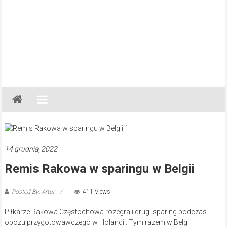
Gazeta
Regionalna
Częstochowa,
Kłobuck,
Lubliniec,
14 grudnia, 2022
Myszków
Remis Rakowa w sparingu w Belgii
Posted By: Artur
411 Views
Piłkarze Rakowa Częstochowa rozegrali drugi sparing podczas
obozu przygotowawczego w Holandii. Tym razem w Belgii