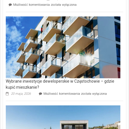
Perełka
Mieszkańcy
Możliwość komentowania
została wyłączona
na
wybiorą
rynku
nazwy
nieruchomości
alejek
w
Lasku
Aniołowskim
Wybrane inwestycje deweloperskie w Częstochowie – gdzie
kupić mieszkanie?
Wybrane
20 maja, 2026
Możliwość komentowania
została wyłączona
inwestycje
deweloperskie
w Częstochowie
–
gdzie
kupić
mieszkanie?