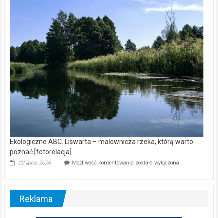
kamerą
wśród
nietoperzy
[wideo]
Ekologiczne ABC. Liswarta – malownicza rzeka, którą warto
poznać [fotorelacja]
Ekologiczne
22 lipca, 2026
Możliwość komentowania
została wyłączona
ABC.
Liswarta
–
malownicza
Reklama
rzeka,
którą
warto