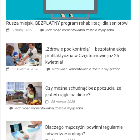
Rusza miejski, BEZPŁATNY program rehabilitacji dla seniorów!
Rusza
5 maja, 2026
Możliwość komentowania
została wyłączona
miejski,
BEZPŁATNY
program
„Zdrowie pod kontrolą” – bezpłatna akcja
rehabilitacji
dla
profilaktyczna w Częstochowie już 25
seniorów!
kwietnia!
„Zdrowie
21 kwietnia, 2026
Możliwość komentowania
została wyłączona
pod
kontrolą”
–
Czy można schudnąć bez poczucia, że
bezpłatna
akcja
jesteś ciągle na diecie?
profilaktyczna
25 marca, 2026
w
Czy
Możliwość komentowania
została wyłączona
Częstochowie
można
już
schudnąć
25
bez
kwietnia!
Dlaczego mężczyźni powinni regularnie
poczucia,
że
odwiedzać urologa?
jesteś