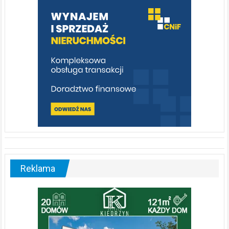
poznać
[fotorelacja]
Reklama