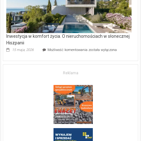
Inwestycja w komfort życia. O nieruchomościach w słonecznej
Hiszpanii
Inwestycja
15 maja, 2026
Możliwość komentowania
została wyłączona
w komfort
życia.
O nieruchomościach
w słonecznej
Reklama
Hiszpanii