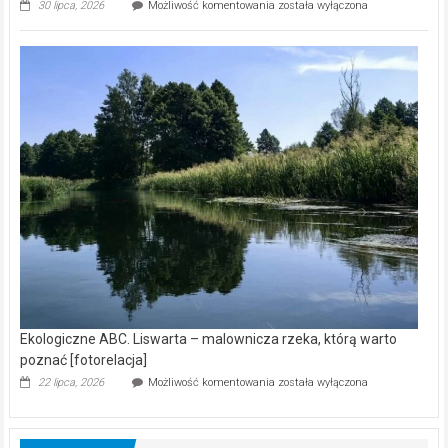
Ekologiczne
30 lipca, 2026
Możliwość komentowania
została wyłączona
ABC.
Z
kamerą
wśród
nietoperzy
[wideo]
Ekologiczne ABC. Liswarta – malownicza rzeka, którą warto
poznać [fotorelacja]
Ekologiczne
22 lipca, 2026
Możliwość komentowania
została wyłączona
ABC.
Liswarta
–
malownicza