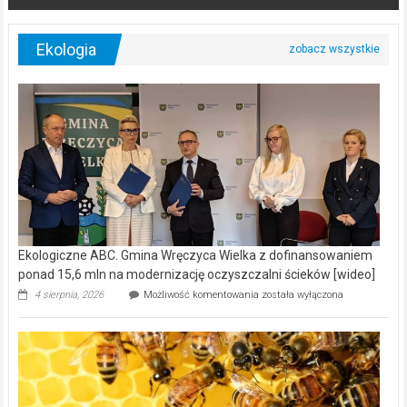
Ekologia
Ekologiczne ABC. Gmina Wręczyca Wielka z dofinansowaniem
ponad 15,6 mln na modernizację oczyszczalni ścieków [wideo]
Ekologiczne
4 sierpnia, 2026
Możliwość komentowania
została wyłączona
ABC.
Gmina
Wręczyca
Wielka
z
dofinansowaniem
ponad