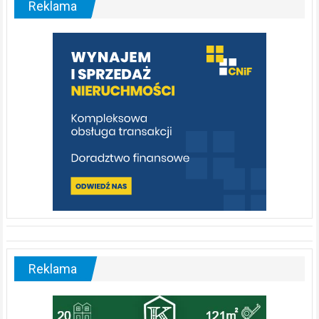
Reklama
rzeka,
którą
warto
poznać
[fotorelacja]
Reklama