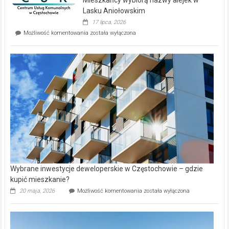
na
wyspie
Lasku Aniołowskim
Evia.
17 lipca, 2026
Perełka
Mieszkańcy
Możliwość komentowania
została wyłączona
na
wybiorą
rynku
nazwy
nieruchomości
alejek
w
Lasku
Aniołowskim
Wybrane inwestycje deweloperskie w Częstochowie – gdzie
kupić mieszkanie?
Wybrane
20 maja, 2026
Możliwość komentowania
została wyłączona
inwestycje
deweloperskie
w Częstochowie
–