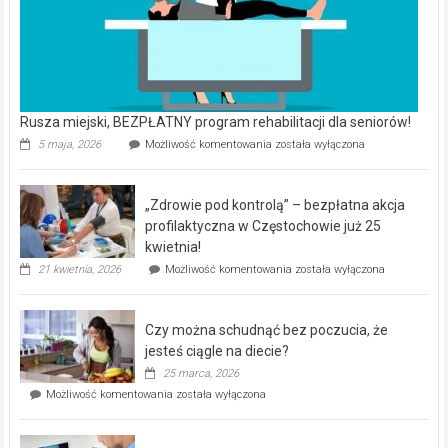
Rusza miejski, BEZPŁATNY program rehabilitacji dla seniorów!
Rusza
5 maja, 2026
Możliwość komentowania
została wyłączona
miejski,
BEZPŁATNY
program
„Zdrowie pod kontrolą” – bezpłatna akcja
rehabilitacji
dla
profilaktyczna w Częstochowie już 25
seniorów!
kwietnia!
„Zdrowie
21 kwietnia, 2026
Możliwość komentowania
została wyłączona
pod
kontrolą”
–
Czy można schudnąć bez poczucia, że
bezpłatna
akcja
jesteś ciągle na diecie?
profilaktyczna
25 marca, 2026
w
Czy
Możliwość komentowania
została wyłączona
Częstochowie
można
już
schudnąć
25
bez
kwietnia!