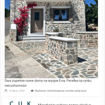
Dwa zupełnie nowe domy na wyspie Evia. Perełka na rynku
nieruchomości
Dwa
18 lipca, 2026
Możliwość komentowania
została wyłączona
zupełnie
nowe
domy
Mieszkańcy wybiorą nazwy alejek w