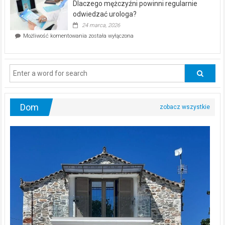
Dlaczego mężczyźni powinni regularnie
poczucia,
że
odwiedzać urologa?
jesteś
24 marca, 2026
ciągle
Dlaczego
Możliwość komentowania
została wyłączona
na
mężczyźni
diecie?
powinni
regularnie
odwiedzać
urologa?
Dom