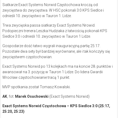
Siatkarze Exact Systems Norwid Częstochowa kroczą od
zwycięstwa do zwycięstwa. W HSC pokonali 3:0 KPS Siedlce i
odnieśli 10. zwycięstwo w Tauron 1. Lidze.
Trwa zwycięska passa siatkarzy Exact Systems Nrowid.
Podopieczni trenera Leszka Hudziaka z łatwością pokonali KPS
Siedlce 3:0 i odnieśli 10. zwycięstwo w Tauron 1 Lidze.
Gospodarze dość łatwo wygrali inauguracyjną partię 25:17.
Pozostałe dwa sety był bardziej wyrównane, ale i tak kończyły się
zwycięstwem częstochowian.
Exact Systems Norwid po 13 kolejkach ma na koncie 28. punktów i
awansował na 3. pozycję w Tauron 1 Lidze. Do lidera Gwardii
Wrocław częstochowianie tracą 1 punkt.
MVP spotkania został Tomasz Kowalski.
AK
, fot:
Marek Osuchowski
(Exact Systems Norwid)
Exact Systems Norwid Częstochowa – KPS Siedlce 3:0 (25:17,
25:20, 25:23)