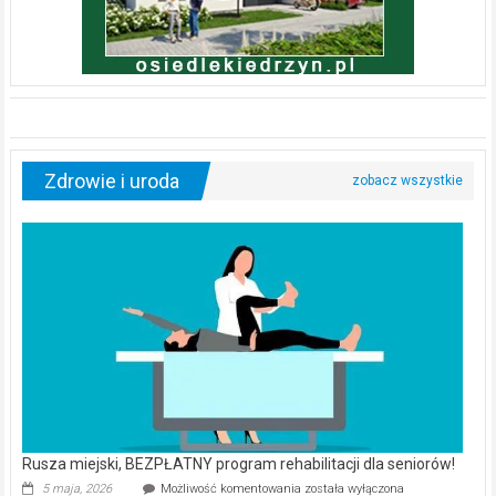
Zdrowie i uroda
Rusza miejski, BEZPŁATNY program rehabilitacji dla seniorów!
Rusza
5 maja, 2026
Możliwość komentowania
została wyłączona