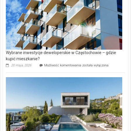
Aniołowskim
Wybrane inwestycje deweloperskie w Częstochowie – gdzie
kupić mieszkanie?
Wybrane
20 maja, 2026
Możliwość komentowania
została wyłączona
inwestycje
deweloperskie
w Częstochowie
–
gdzie
kupić
mieszkanie?