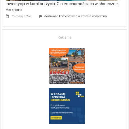
Inwestycja w komfort życia. O nieruchomościach w słonecznej
Hiszpanii
Inwestycja
15 maja, 2026
Możliwość komentowania
została wyłączona
w komfort
życia.
O nieruchomościach
w słonecznej
Reklama
Hiszpanii