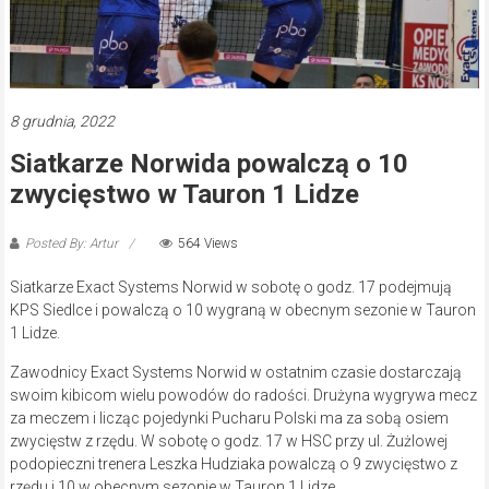
8 grudnia, 2022
Siatkarze Norwida powalczą o 10
zwycięstwo w Tauron 1 Lidze
Posted By: Artur
564 Views
Siatkarze Exact Systems Norwid w sobotę o godz. 17 podejmują
KPS Siedlce i powalczą o 10 wygraną w obecnym sezonie w Tauron
1 Lidze.
Zawodnicy Exact Systems Norwid w ostatnim czasie dostarczają
swoim kibicom wielu powodów do radości. Drużyna wygrywa mecz
za meczem i licząc pojedynki Pucharu Polski ma za sobą osiem
zwycięstw z rzędu. W sobotę o godz. 17 w HSC przy ul. Żużlowej
podopieczni trenera Leszka Hudziaka powalczą o 9 zwycięstwo z
rzędu i 10 w obecnym sezonie w Tauron 1 Lidze.