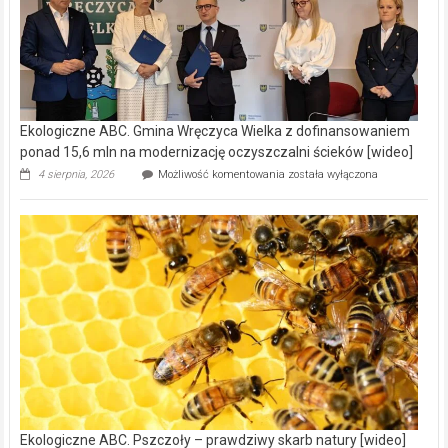
Ekologiczne ABC. Gmina Wręczyca Wielka z dofinansowaniem
ponad 15,6 mln na modernizację oczyszczalni ścieków [wideo]
Ekologiczne
4 sierpnia, 2026
Możliwość komentowania
została wyłączona
ABC.
Gmina
Wręczyca
Wielka
z
dofinansowaniem
ponad
15,6
mln
na
modernizację
oczyszczalni
ścieków
[wideo]
Ekologiczne ABC. Pszczoły – prawdziwy skarb natury [wideo]