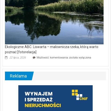
Ekologiczne ABC. Liswarta – malownicza rzeka, którą warto
poznać [fotorelacja]
Ekologiczne
22 lipca, 2026
Możliwość komentowania
została wyłączona
ABC.
Liswarta
–
malownicza
Reklama
rzeka,
którą
warto
poznać
[fotorelacja]