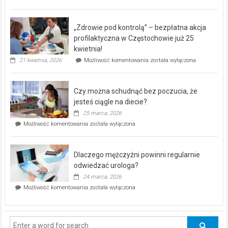
miejski,
BEZPŁATNY
program
„Zdrowie pod kontrolą” – bezpłatna akcja
rehabilitacji
dla
profilaktyczna w Częstochowie już 25
seniorów!
kwietnia!
„Zdrowie
21 kwietnia, 2026
Możliwość komentowania
została wyłączona
pod
kontrolą”
–
Czy można schudnąć bez poczucia, że
bezpłatna
akcja
jesteś ciągle na diecie?
profilaktyczna
25 marca, 2026
w
Czy
Możliwość komentowania
została wyłączona
Częstochowie
można
już
schudnąć
25
bez
kwietnia!
Dlaczego mężczyźni powinni regularnie
poczucia,
że
odwiedzać urologa?
jesteś
24 marca, 2026
ciągle
Dlaczego
Możliwość komentowania
została wyłączona
na
mężczyźni
diecie?
powinni
regularnie
odwiedzać
urologa?