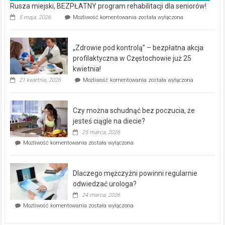
Rusza miejski, BEZPŁATNY program rehabilitacji dla seniorów!
Rusza
5 maja, 2026
Możliwość komentowania
została wyłączona
miejski,
BEZPŁATNY
program
„Zdrowie pod kontrolą” – bezpłatna akcja
rehabilitacji
dla
profilaktyczna w Częstochowie już 25
seniorów!
kwietnia!
„Zdrowie
21 kwietnia, 2026
Możliwość komentowania
została wyłączona
pod
kontrolą”
–
Czy można schudnąć bez poczucia, że
bezpłatna
akcja
jesteś ciągle na diecie?
profilaktyczna
25 marca, 2026
w
Czy
Możliwość komentowania
została wyłączona
Częstochowie
można
już
schudnąć
25
bez
kwietnia!
Dlaczego mężczyźni powinni regularnie
poczucia,
że
odwiedzać urologa?
jesteś
24 marca, 2026
ciągle
Dlaczego
Możliwość komentowania
została wyłączona
na
mężczyźni
diecie?
powinni