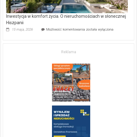
Inwestycja w komfort życia. O nieruchomościach w słonecznej
Hiszpanii
Inwestycja
15 maja, 2026
Możliwość komentowania
została wyłączona
w komfort
życia.
O nieruchomościach
w słonecznej
Reklama
Hiszpanii