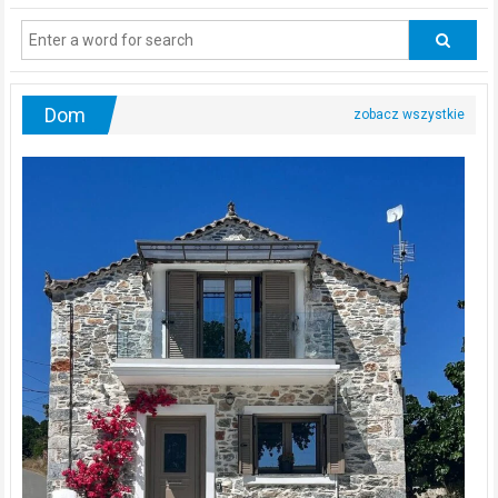
regularnie
odwiedzać
urologa?
Dom