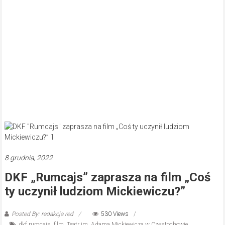
8 grudnia, 2022
DKF „Rumcajs” zaprasza na film „Coś
ty uczynił ludziom Mickiewiczu?”
Posted By: redakcja red
530 Views
dkf rumcajs
,
film
,
Teatr im. Adama Mickiewicza w Częstochowie