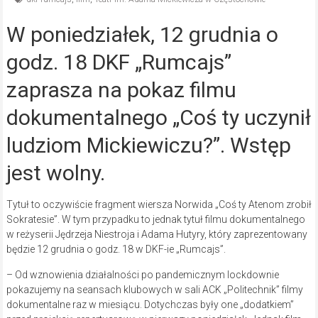
W poniedziałek, 12 grudnia o
godz. 18 DKF „Rumcajs”
zaprasza na pokaz filmu
dokumentalnego „Coś ty uczynił
ludziom Mickiewiczu?”. Wstęp
jest wolny.
Tytuł to oczywiście fragment wiersza Norwida „Coś ty Atenom zrobił
Sokratesie”. W tym przypadku to jednak tytuł filmu dokumentalnego
w reżyserii Jędrzeja Niestroja i Adama Hutyry, który zaprezentowany
będzie 12 grudnia o godz. 18 w DKF-ie „Rumcajs”.
– Od wznowienia działalności po pandemicznym lockdownie
pokazujemy na seansach klubowych w sali ACK „Politechnik” filmy
dokumentalne raz w miesiącu. Dotychczas były one „dodatkiem”