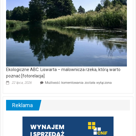
Ekologiczne ABC. Liswarta – malownicza rzeka, którą warto
poznać [fotorelacja]
Ekologiczne
22 lipca, 2026
Możliwość komentowania
została wyłączona
ABC.
Liswarta
–
malownicza
Reklama
rzeka,
którą
warto
poznać
[fotorelacja]