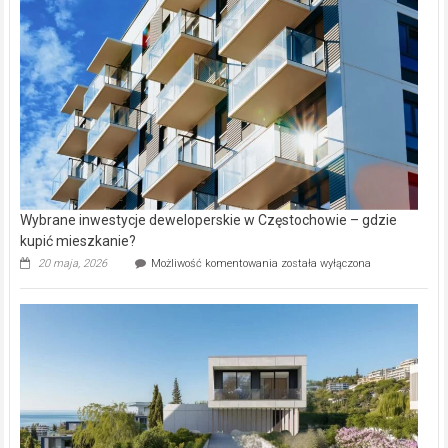
alejek
w
Lasku
Aniołowskim
Wybrane inwestycje deweloperskie w Częstochowie – gdzie
kupić mieszkanie?
Wybrane
20 maja, 2026
Możliwość komentowania
została wyłączona
inwestycje
deweloperskie
w Częstochowie
–
gdzie
kupić
mieszkanie?