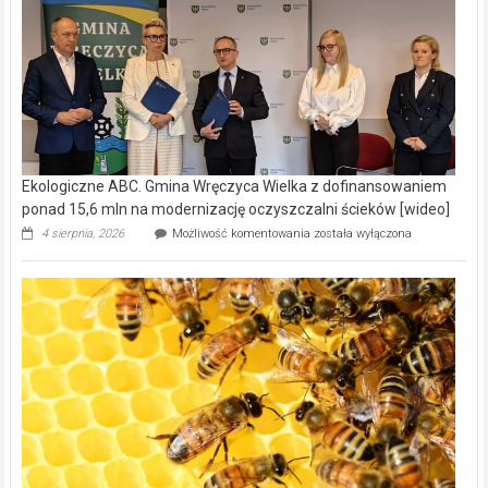
Ekologiczne ABC. Gmina Wręczyca Wielka z dofinansowaniem
ponad 15,6 mln na modernizację oczyszczalni ścieków [wideo]
Ekologiczne
4 sierpnia, 2026
Możliwość komentowania
została wyłączona
ABC.
Gmina
Wręczyca
Wielka
z
dofinansowaniem
ponad
15,6
mln
na
modernizację
oczyszczalni
ścieków
[wideo]