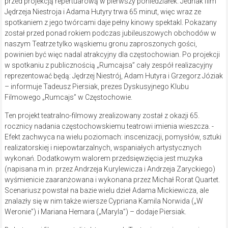
przed projekcją repertuarową w pierwszy poniedziałek. Jednak film
Jędrzeja Niestroja i Adama Hutyry trwa 65 minut, więc wraz ze
spotkaniem z jego twórcami daje pełny kinowy spektakl. Pokazany
został przed ponad rokiem podczas jubileuszowych obchodów w
naszym Teatrze tylko wąskiemu gronu zaproszonych gości,
powinien być więc nadal atrakcyjny dla częstochowian. Po projekcji
w spotkaniu z publicznością „Rumcajsa” cały zespół realizacyjny
reprezentować będą: Jędrzej Niestrój, Adam Hutyra i Grzegorz Józiak
– informuje Tadeusz Piersiak, prezes Dyskusyjnego Klubu
Filmowego „Rumcajs” w Częstochowie.
Ten projekt teatralno-filmowy zrealizowany został z okazji 65.
rocznicy nadania częstochowskiemu teatrowi imienia wieszcza. -
Efekt zachwyca na wielu poziomach: inscenizacji, pomysłów, sztuki
realizatorskiej i niepowtarzalnych, wspaniałych artystycznych
wykonań. Dodatkowym walorem przedsięwzięcia jest muzyka
(napisana m.in. przez Andrzeja Kurylewicza i Andrzeja Zaryckiego)
wyśmienicie zaaranżowana i wykonana przez Michał Rorat Quartet.
Scenariusz powstał na bazie wielu dzieł Adama Mickiewicza, ale
znalazły się w nim także wiersze Cypriana Kamila Norwida („W
Weronie”) i Mariana Hemara („Maryla”) – dodaje Piersiak.