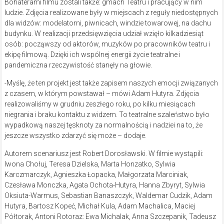
Bohaterami filmu zostali także: gmach Teatru i pracujący w nim
ludzie. Zdjęcia realizowane były w miejscach z reguły niedostępnych
dla widzów: modelatorni, piwnicach, windzie towarowej, na dachu
budynku. W realizacji przedsięwzięcia udział wzięło kilkadziesiąt
osób: począwszy od aktorów, muzyków po pracowników teatru i
ekipę filmową. Dzięki ich wspólnej energii życie teatralne i
pandemiczna rzeczywistość stanęły na głowie.
-Myślę, że ten projekt jest także zapisem naszych emocji związanych
z czasem, w którym powstawał – mówi Adam Hutyra. Zdjęcia
realizowaliśmy w grudniu zeszłego roku, po kilku miesiącach
niegrania i braku kontaktu z widzem. To teatralne szaleństwo było
wypadkową naszej tęsknoty za normalnością i nadziei na to, że
jeszcze wszystko zdarzyć się może – dodaje.
Autorem scenariusz jest Robert Dorosławski. W filmie wystąpili:
Iwona Chołuj, Teresa Dzielska, Marta Honzatko, Sylwia
Karczmarczyk, Agnieszka Łopacka, Małgorzata Marciniak,
Czesława Monczka, Agata Ochota-Hutyra, Hanna Zbyryt, Sylwia
Oksiuta-Warmus, Sebastian Banaszczyk, Waldemar Cudzik, Adam
Hutyra, Bartosz Kopeć, Michał Kula, Adam Machalica, Maciej
Półtorak, Antoni Rotoraz: Ewa Michalak, Anna Szczepanik, Tadeusz