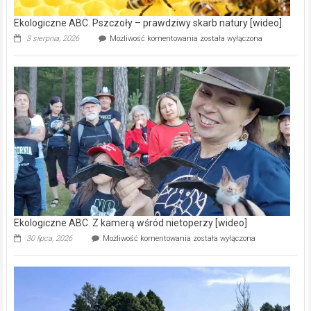
Ekologiczne ABC. Pszczoły – prawdziwy skarb natury [wideo]
Ekologiczne
3 sierpnia, 2026
Możliwość komentowania
została wyłączona
ABC.
Pszczoły
–
prawdziwy
skarb
natury
[wideo]
Ekologiczne ABC. Z kamerą wśród nietoperzy [wideo]
Ekologiczne
30 lipca, 2026
Możliwość komentowania
została wyłączona
ABC.
Z
kamerą
wśród
nietoperzy
[wideo]