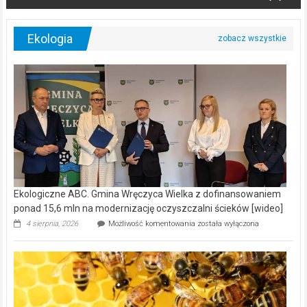
Ekologia
Ekologiczne ABC. Gmina Wręczyca Wielka z dofinansowaniem
ponad 15,6 mln na modernizację oczyszczalni ścieków [wideo]
Ekologiczne
4 sierpnia, 2026
Możliwość komentowania
została wyłączona
ABC.
Gmina
Wręczyca
Wielka
z
dofinansowaniem
ponad