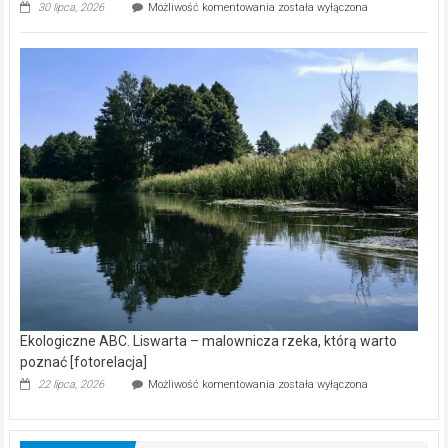
Ekologiczne
30 lipca, 2026
Możliwość komentowania
została wyłączona
ABC.
Z
kamerą
wśród
nietoperzy
[wideo]
Ekologiczne ABC. Liswarta – malownicza rzeka, którą warto
poznać [fotorelacja]
Ekologiczne
22 lipca, 2026
Możliwość komentowania
została wyłączona
ABC.
Liswarta
–
malownicza