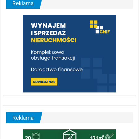
Reklama
rzeka,
którą
warto
poznać
[fotorelacja]
Reklama