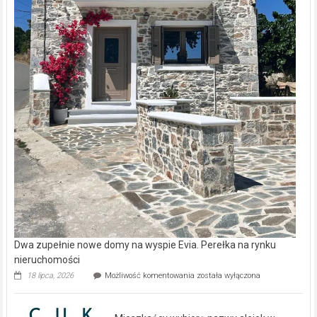
Dwa zupełnie nowe domy na wyspie Evia. Perełka na rynku
nieruchomości
Dwa
18 lipca, 2026
Możliwość komentowania
została wyłączona
zupełnie
nowe
domy