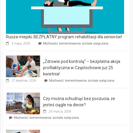
Rusza miejski, BEZPŁATNY program rehabilitacji dla seniorów!
Rusza
5 maja, 2026
Możliwość komentowania
została wyłączona
miejski,
BEZPŁATNY
program
„Zdrowie pod kontrolą” – bezpłatna akcja
rehabilitacji
dla
profilaktyczna w Częstochowie już 25
seniorów!
kwietnia!
„Zdrowie
21 kwietnia, 2026
Możliwość komentowania
została wyłączona
pod
kontrolą”
–
Czy można schudnąć bez poczucia, że
bezpłatna
akcja
jesteś ciągle na diecie?
profilaktyczna
25 marca, 2026
w
Czy
Możliwość komentowania
została wyłączona
Częstochowie
można
już
schudnąć
25
bez
kwietnia!