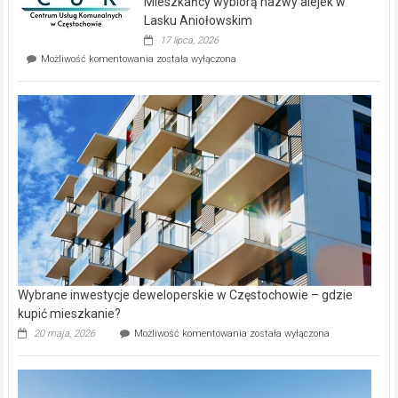
Mieszkańcy wybiorą nazwy alejek w
na
wyspie
Lasku Aniołowskim
Evia.
17 lipca, 2026
Perełka
Mieszkańcy
Możliwość komentowania
została wyłączona
na
wybiorą
rynku
nazwy
nieruchomości
alejek
w
Lasku
Aniołowskim
Wybrane inwestycje deweloperskie w Częstochowie – gdzie
kupić mieszkanie?
Wybrane
20 maja, 2026
Możliwość komentowania
została wyłączona
inwestycje
deweloperskie
w Częstochowie
–