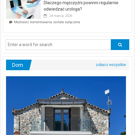
Dlaczego mężczyźni powinni regularnie
poczucia,
że
odwiedzać urologa?
jesteś
24 marca, 2026
ciągle
Dlaczego
Możliwość komentowania
została wyłączona
na
mężczyźni
diecie?
powinni
regularnie
odwiedzać
urologa?
Dom