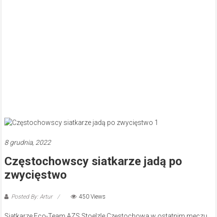
8 grudnia, 2022
Częstochowscy siatkarze jadą po
zwycięstwo
Posted By: Artur
450 Views
Siatkarze Eco-Team AZS Stoelzle Częstochowa w ostatnim meczu