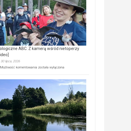
prawdziwy
skarb
natury
[wideo]
ologiczne ABC. Z kamerą wśród nietoperzy
ideo]
30 lipca, 2026
Ekologiczne
Możliwość komentowania
została wyłączona
ABC.
Z
kamerą
wśród
nietoperzy
[wideo]