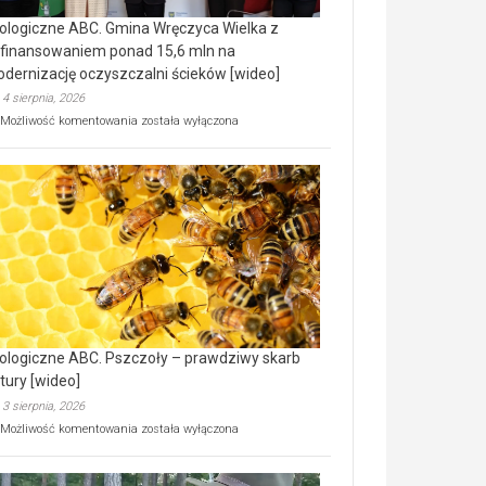
ologiczne ABC. Gmina Wręczyca Wielka z
finansowaniem ponad 15,6 mln na
dernizację oczyszczalni ścieków [wideo]
4 sierpnia, 2026
Ekologiczne
Możliwość komentowania
została wyłączona
ABC.
Gmina
Wręczyca
Wielka
z
dofinansowaniem
ponad
15,6
mln
na
modernizację
oczyszczalni
ścieków
ologiczne ABC. Pszczoły – prawdziwy skarb
[wideo]
tury [wideo]
3 sierpnia, 2026
Ekologiczne
Możliwość komentowania
została wyłączona
ABC.
Pszczoły
–