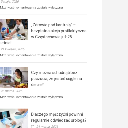
5 maja, 2026
Rusza
Możliwość komentowania
została wyłączona
miejski,
BEZPŁATNY
program
„Zdrowie pod kontrolą” –
rehabilitacji
dla
bezpłatna akcja profilaktyczna
seniorów!
w Częstochowie już 25
ietnia!
21 kwietnia, 2026
„Zdrowie
Możliwość komentowania
została wyłączona
pod
kontrolą”
–
Czy można schudnąć bez
bezpłatna
akcja
poczucia, że jesteś ciągle na
profilaktyczna
diecie?
w
25 marca, 2026
Częstochowie
już
Czy
Możliwość komentowania
została wyłączona
25
można
kwietnia!
schudnąć
bez
Dlaczego mężczyźni powinni
poczucia,
że
regularnie odwiedzać urologa?
jesteś
24 marca, 2026