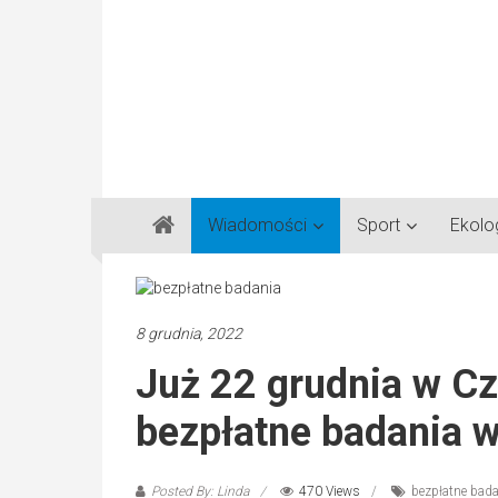
Gazeta
Wiadomości
Sport
Ekolo
Regionalna
Częstochowa,
Kłobuck,
Lubliniec,
8 grudnia, 2022
Myszków
Już 22 grudnia w C
bezpłatne badania w
Posted By: Linda
470 Views
bezpłatne bad