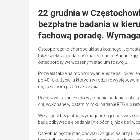
22 grudnia w Częstochow
bezpłatne badania w kier
fachową poradę. Wymagan
Osteoporoza to choroba układu kostnego. Jej nastę
także większa podatność na złamania. Badanie gęsto
osteoporozy we wczesnym stadium rozwoju.
Pozwala także na monitorowanie leczenia i określ
po 40 roku życia, u których w rodzinie występował
mężczyznom po 55 roku życia.
Przeciwwskazaniem do wykonania badania jest cią
dni, wykonane w ostatnim roku badanie RTG lub rez
Wizyta jest bezpłatna, wymagane są jednak wcześnie
będą odbywać się badania (nie później niż dzień wcz
Osteobus będzie stacjonował i 22 grudnia przy ul. 