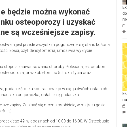
Ek
ie będzie można wykonać
do
mo
unku osteoporozy i uzyskać
e są wcześniejsze zapisy.
pstwem jest przede wszystkim pogorszenie się stanu kości, a
ści kości, czyli densytometria, umożliwia wykrycie
enia stopnia zaawansowania choroby. Polecana jest osobom
a osteoporoza, oraz kobietom po 50 roku życia oraz
ża, podanie środku kontrastowego w ciągu dwóch ostatnich
Ek
onans, katar gorączka, osłabienie, padaczka.
na
jsze zapisy. Zapisać się można osobiście, w miejscu gdzie
eśniej).
Kordeckiego 49, w godzinach od 10:00 do 16:00. W Osteobusie