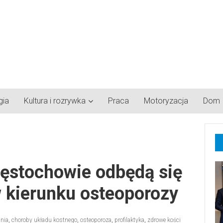
gia
Kultura i rozrywka
Praca
Motoryzacja
Dom
zęstochowie odbędą się
 kierunku osteoporozy
ania
,
choroby układu kostnego
,
osteoporoza
,
profilaktyka
,
zdrowe kości