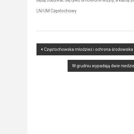
będą odbywać się tylko umówione wizyty, a każdy p
LN/UM Częstochowy
Post
Częstochowska młodzież i ochrona środowiska
navigation
W grudniu wypadają dwie niedzi