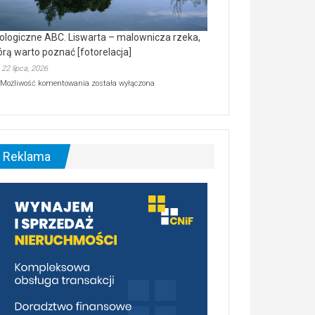
ologiczne ABC. Liswarta – malownicza rzeka,
órą warto poznać [fotorelacja]
22 lipca, 2026
Ekologiczne
Możliwość komentowania
została wyłączona
ABC.
Liswarta
–
malownicza
rzeka,
którą
Reklama
warto
poznać
[fotorelacja]