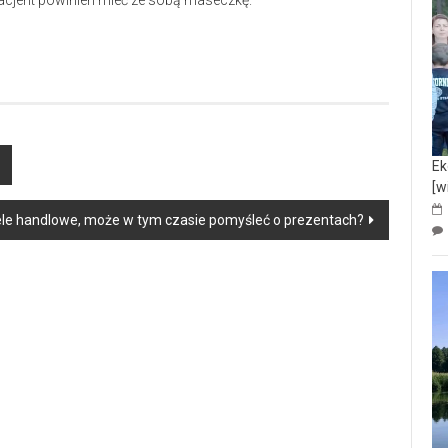
acjent powinien mieć ze sobą maseczkę.
Ek
[w
ele handlowe, może w tym czasie pomyśleć o prezentach?