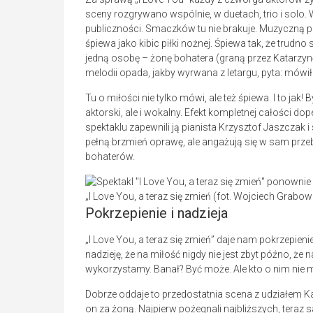
sceny rozgrywano wspólnie, w duetach, trio i solo. 
publiczności. Smaczków tu nie brakuje. Muzyczną pe
śpiewa jako kibic piłki nożnej. Śpiewa tak, że trud
jedną osobę – żonę bohatera (graną przez Katarzynę
melodii opada, jakby wyrwana z letargu, pyta: mówi
Tu o miłości nie tylko mówi, ale też śpiewa. I to jak!
aktorski, ale i wokalny. Efekt kompletnej całości
spektaklu zapewnili ją pianista Krzysztof Jaszczak 
pełną brzmień oprawę, ale angażują się w sam przebi
bohaterów.
„I Love You, a teraz się zmień (fot. Wojciech Grabo
Pokrzepienie i nadzieja
„I Love You, a teraz się zmień” daje nam pokrzepieni
nadzieję, że na miłość nigdy nie jest zbyt późno, że 
wykorzystamy. Banał? Być może. Ale kto o nim nie 
Dobrze oddaje to przedostatnia scena z udziałem Ka
on za żoną. Najpierw pożegnali najbliższych, teraz 