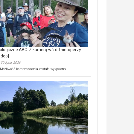
prawdziwy
skarb
natury
[wideo]
ologiczne ABC. Z kamerą wśród nietoperzy
ideo]
30 lipca, 2026
Ekologiczne
Możliwość komentowania
została wyłączona
ABC.
Z
kamerą
wśród
nietoperzy
[wideo]