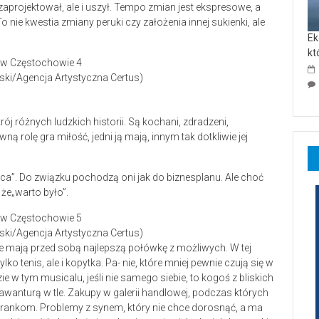
o zaprojektował, ale i uszył. Tempo zmian jest ekspresowe, a
 nie kwestia zmiany peruki czy założenia innej sukienki, ale
Ek
kt
wski/Agencja Artystyczna Certus)
ój różnych ludzkich historii. Są kochani, zdradzeni,
ą rolę gra miłość, jedni ją mają, innym tak dotkliwie jej
 praca”. Do związku pochodzą oni jak do biznesplanu. Ale choć
 że„warto było”.
wski/Agencja Artystyczna Certus)
ą, że mają przed sobą najlepszą połówkę z możliwych. W tej
ko tenis, ale i kopytka. Pa- nie, które mniej pewnie czują się w
e w tym musicalu, jeśli nie samego siebie, to kogoś z bliskich
nturą w tle. Zakupy w galerii handlowej, podczas których
ankom. Problemy z synem, który nie chce dorosnąć, a ma