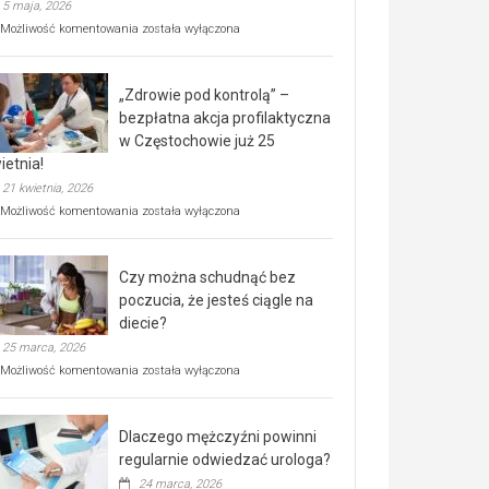
5 maja, 2026
Rusza
Możliwość komentowania
została wyłączona
miejski,
BEZPŁATNY
program
„Zdrowie pod kontrolą” –
rehabilitacji
dla
bezpłatna akcja profilaktyczna
seniorów!
w Częstochowie już 25
ietnia!
21 kwietnia, 2026
„Zdrowie
Możliwość komentowania
została wyłączona
pod
kontrolą”
–
Czy można schudnąć bez
bezpłatna
akcja
poczucia, że jesteś ciągle na
profilaktyczna
diecie?
w
25 marca, 2026
Częstochowie
już
Czy
Możliwość komentowania
została wyłączona
25
można
kwietnia!
schudnąć
bez
Dlaczego mężczyźni powinni
poczucia,
że
regularnie odwiedzać urologa?
jesteś
24 marca, 2026