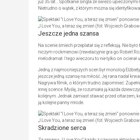
już 35 lat… Spotkanie singla ze świeżo upieczonymi
Nietrudno o wątek, z którym można się identyfikowa
„I Love You, a teraz się zmień (fot. Wojciech Grabo
Jeszcze jedna szansa
Na scenie śmiech przeplatał się z refleksją. Nie był
niczym rockmenowi (rewelacyjnie gra go Robert Rozmu
melodramat. I tego wieczoru to nie tylko on ocierał 
Jedną z najmocniejszych scen był monolog Elżbiety
jeszcze jedną szansę na miłość. Jej rana nadal krwaw
Nagrywa filmik, o którym trudno zapomnieć. Zupeł
innej scence. Myślę, że rozumiała ją każda dziewczyna
kolejnym. Jednak zamiast stawać przed ołtarzem, ko
ją kolejne panny młode.
„I Love You, a teraz się zmień (fot. Wojciech Grabo
Skradzione serca
Za sprawą „I Love You” każdy z czworga aktorów z