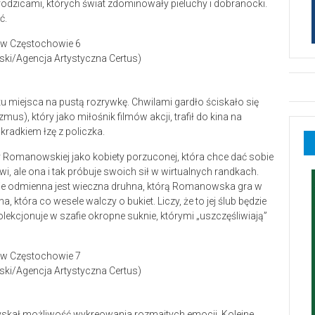
 rodzicami, których świat zdominowały pieluchy i dobranocki.
ć.
wski/Agencja Artystyczna Certus)
o tu miejsca na pustą rozrywkę. Chwilami gardło ściskało się
s), który jako miłośnik filmów akcji, trafił do kina na
ukradkiem łzę z policzka.
 Romanowskiej jako kobiety porzuconej, która chce dać sobie
i, ale ona i tak próbuje swoich sił w wirtualnych randkach.
nie odmienna jest wieczna druhna, którą Romanowska gra w
, która co wesele walczy o bukiet. Liczy, że to jej ślub będzie
lekcjonuje w szafie okropne suknie, którymi „uszczęśliwiają”
wski/Agencja Artystyczna Certus)
yskał możliwość wykreowania rozmaitych emocji. Kolejne