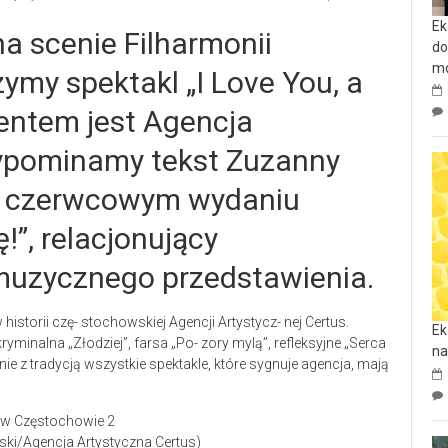
Ek
na scenie Filharmonii
do
mo
my spektakl „I Love You, a
centem jest Agencja
zypominamy tekst Zuzanny
ę w czerwcowym wydaniu
!”, relacjonujący
muzycznego przedstawienia.
 historii czę- stochowskiej Agencji Artystycz- nej Certus.
Ek
yminalna „Złodziej”, farsa „Po- zory mylą”, refleksyjne „Serca
na
dnie z tradycją wszystkie spektakle, które sygnuje agencja, mają
wski/Agencja Artystyczna Certus)