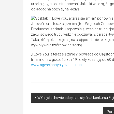
urzekający, nieco stremowani. Jak nikt wiedzą, że g
odkładać na później, na kiedyś.
„I Love You, a teraz się zmień (fot. Wojciech Grabo
Producenci spektaklu zapewniają, że to najtrudniejsz
zakulisowego trudu widz nie odczuwa. Z perspekty
Taka, którą oklaskuje się na stojąco. I takie reakcj
wywoływała twórców na scenę.
„I Love You, a teraz się zmień” powraca do Częstoch
filharmonii o godz. 15.30 i 19. Bilety kosztują od 6
www.agencjaartystycznacertus.pl.
Post
W Częstochowie odbędzie się finał konkursu Fu
navigation
Por