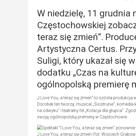
W niedzielę, 11 grudnia 
Częstochowskiej zobaczy
teraz się zmień”. Produ
Artystyczna Certus. Pr
Suligi, który ukazał si
dodatku „Czas na kulturę
ogólnopolską premierę 
„I Love You, a teraz się zmień” to szósta produkcja w
Dorobek ten tworzą: musical „Siostrunie”, komedia kr
na odwyku” i teatralny hit „Kolacja dla głupca”. Zgo
swoją ogólnopolską premierę w Częstochowie.
„I Love You, a teraz się zmień (fot. Wojciech Grabo