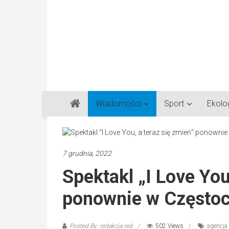
Gazeta
Wiadomości
Sport
Ekolo
Regionalna
Częstochowa,
Kłobuck,
Lubliniec,
7 grudnia, 2022
Myszków
Spektakl „I Love You
ponownie w Często
Posted By: redakcja red
502 Views
agencja