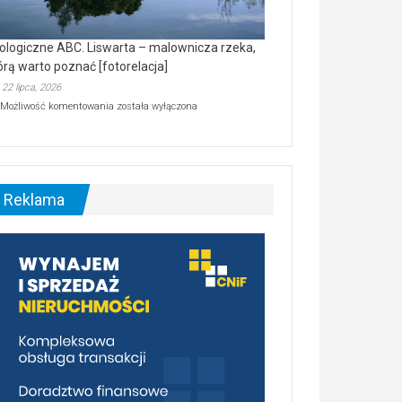
ologiczne ABC. Liswarta – malownicza rzeka,
órą warto poznać [fotorelacja]
22 lipca, 2026
Ekologiczne
Możliwość komentowania
została wyłączona
ABC.
Liswarta
–
malownicza
rzeka,
którą
Reklama
warto
poznać
[fotorelacja]