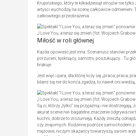
Krupińskiego, który te kilkadziesiąt strojów nie tylk
artyści wychodzą na scenę całkowicie odmienieni. To
całkowitego przeobrażenia.
„I Love You, a teraz się zmień (fot. Wojciech Grabo
Miłość w roli głównej
Każda opowieść jest inna. Scenariusz stanowi przekr
porzuceni, tęskniący, samotni, poszukujący… Tu główn
brakuje.
Jest więc i para, dla której liczy się „praca, praca,
bilans się nie do końca zgadza, to nawet oni wiedzą,
„I Love You, a teraz się zmień (fot. Wojciech Grabo
Są ci, którzy „tylko” się przyjaźnią i nie dostrzegaj
akurat scenie nie- bagatelne znaczenie odgrywa nie tyl
kuchni, dobrze to zrozumieją. Każdy zresztą odnajdzi
czy znajomych. Rodzinne podróże samochodem z awa
mężowie, niczym skazańcy towarzyszą swoim wybr