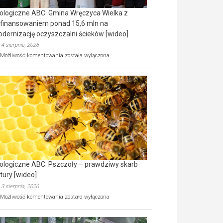
ologiczne ABC. Gmina Wręczyca Wielka z
finansowaniem ponad 15,6 mln na
dernizację oczyszczalni ścieków [wideo]
4 sierpnia, 2026
Ekologiczne
Możliwość komentowania
została wyłączona
ABC.
Gmina
Wręczyca
Wielka
z
dofinansowaniem
ponad
15,6
mln
na
modernizację
oczyszczalni
ścieków
ologiczne ABC. Pszczoły – prawdziwy skarb
[wideo]
tury [wideo]
3 sierpnia, 2026
Ekologiczne
Możliwość komentowania
została wyłączona
ABC.
Pszczoły
–