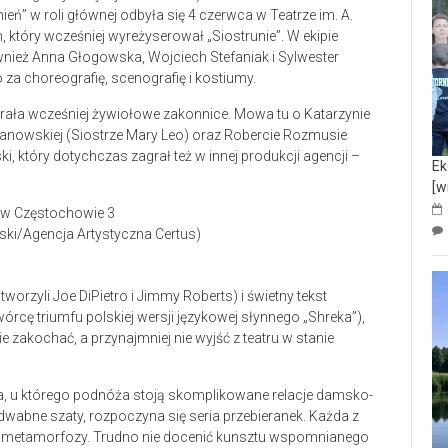
mień” w roli głównej odbyła się 4 czerwca w Teatrze im. A.
, który wcześniej wyreżyserował „Siostrunie”. W ekipie
ównież Anna Głogowska, Wojciech Stefaniak i Sylwester
 za choreografię, scenografię i kostiumy.
grała wcześniej żywiołowe zakonnice. Mowa tu o Katarzynie
manowskiej (Siostrze Mary Leo) oraz Robercie Rozmusie
i, który dotychczas zagrał też w innej produkcji agencji –
Ek
[w
wski/Agencja Artystyczna Certus)
worzyli Joe DiPietro i Jimmy Roberts) i świetny tekst
rcę triumfu polskiej wersji językowej słynnego „Shreka”),
 zakochać, a przynajmniej nie wyjść z teatru w stanie
a, u którego podnóża stoją skomplikowane relacje damsko-
wabne szaty, rozpoczyna się seria przebieranek. Każda z
we metamorfozy. Trudno nie docenić kunsztu wspomnianego