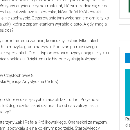
Wszyscy artyści otrzymali materiał, którym kradnie się serca
rełką jest zwłaszcza piosenka, którą Rafał Królikowski
no się nie zachwycić. Oczarowanie tym wykonaniem omija tylko
 Żak), która z zapamiętaniem wyrabia ciasto. A gdy, magia
łeś coś?
 By sprostać temu zadaniu, konieczny jest nie tylko talent
 dopełnia muzyka grana na żywo. Podczas premierowego
i skrzypek Jakub Grott. Dyplomowani muzycy dbają nie tylko o
eg spektaklu. Dzięki temu te historie zyskują kolejnych
wski/Agencja Artystyczna Certus)
e, o które w dzisiejszych czasach tak trudno. Przy- nosi
na każdego czeka jakaś szansa. To od nas zależy, jak ją
marzy?
Ru
tarzyny Żak i Rafała Królikowskiego. Ona tęskni za mężem,
dl
sami spotykają się na kolejnym pogrzebie. Staroświeccy,