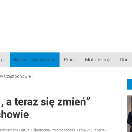
gia
Kultura i rozrywka
Praca
Motoryzacja
Dom
, a teraz się zmień”
chowie
 artystyczna Certus
,
Filharmonia Częstochowska
,
I Love You
,
spektakl