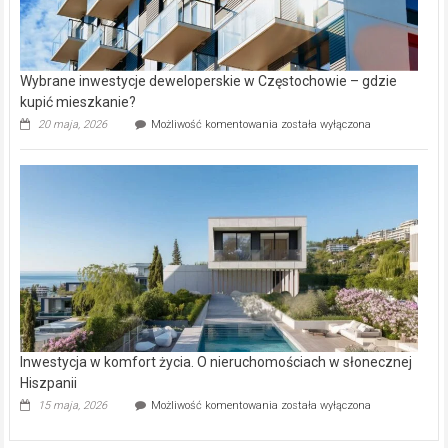
Wybrane inwestycje deweloperskie w Częstochowie – gdzie
kupić mieszkanie?
Wybrane
20 maja, 2026
Możliwość komentowania
została wyłączona
inwestycje
deweloperskie
w Częstochowie
–
gdzie
kupić
mieszkanie?
Inwestycja w komfort życia. O nieruchomościach w słonecznej
Hiszpanii
Inwestycja
15 maja, 2026
Możliwość komentowania
została wyłączona
w komfort
życia.