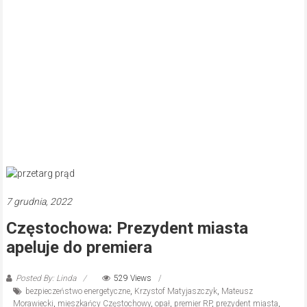
7 grudnia, 2022
Częstochowa: Prezydent miasta
apeluje do premiera
Posted By: Linda
529 Views
bezpieczeństwo energetyczne
,
Krzystof Matyjaszczyk
,
Mateusz
Morawiecki
,
mieszkańcy Częstochowy
,
opał
,
premier RP
,
prezydent miasta
,