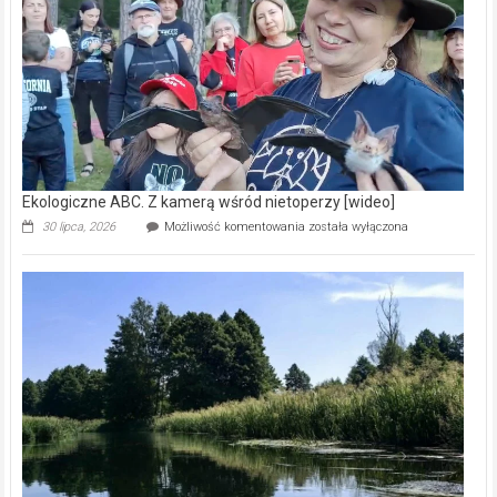
natury
[wideo]
Ekologiczne ABC. Z kamerą wśród nietoperzy [wideo]
Ekologiczne
30 lipca, 2026
Możliwość komentowania
została wyłączona
ABC.
Z
kamerą
wśród
nietoperzy
[wideo]