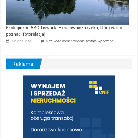
Ekologiczne ABC. Liswarta – malownicza rzeka, którą warto
poznać [fotorelacja]
Ekologiczne
22 lipca, 2026
Możliwość komentowania
została wyłączona
ABC.
Liswarta
–
malownicza
Reklama
rzeka,
którą
warto
poznać
[fotorelacja]