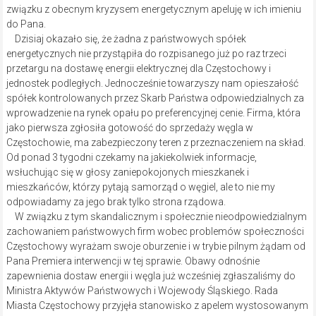
związku z obecnym kryzysem energetycznym apeluję w ich imieniu
do Pana.
Dzisiaj okazało się, że żadna z państwowych spółek
energetycznych nie przystąpiła do rozpisanego już po raz trzeci
przetargu na dostawę energii elektrycznej dla Częstochowy i
jednostek podległych. Jednocześnie towarzyszy nam opieszałość
spółek kontrolowanych przez Skarb Państwa odpowiedzialnych za
wprowadzenie na rynek opału po preferencyjnej cenie. Firma, która
jako pierwsza zgłosiła gotowość do sprzedaży węgla w
Częstochowie, ma zabezpieczony teren z przeznaczeniem na skład.
Od ponad 3 tygodni czekamy na jakiekolwiek informacje,
wsłuchując się w głosy zaniepokojonych mieszkanek i
mieszkańców, którzy pytają samorząd o węgiel, ale to nie my
odpowiadamy za jego brak tylko strona rządowa.
W związku z tym skandalicznym i społecznie nieodpowiedzialnym
zachowaniem państwowych firm wobec problemów społeczności
Częstochowy wyrażam swoje oburzenie i w trybie pilnym żądam od
Pana Premiera interwencji w tej sprawie. Obawy odnośnie
zapewnienia dostaw energii i węgla już wcześniej zgłaszaliśmy do
Ministra Aktywów Państwowych i Wojewody Śląskiego. Rada
Miasta Częstochowy przyjęła stanowisko z apelem wystosowanym