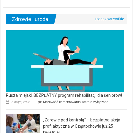
Zdrowie i uroda
Rusza miejski, BEZPŁATNY program rehabilitacji dla seniorów!
Rusza
5 maja, 2026
Możliwość komentowania
została wyłączona
miejski,
BEZPŁATNY
program
„Zdrowie pod kontrolą” – bezpłatna akcja
rehabilitacji
dla
profilaktyczna w Częstochowie już 25
seniorów!
kwietnia!