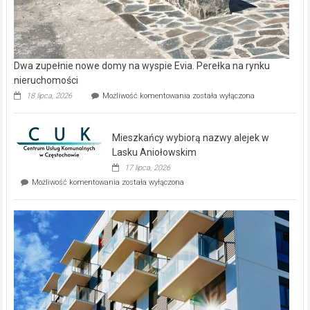
Dwa zupełnie nowe domy na wyspie Evia. Perełka na rynku
nieruchomości
Dwa
18 lipca, 2026
Możliwość komentowania
została wyłączona
zupełnie
nowe
domy
Mieszkańcy wybiorą nazwy alejek w
na
wyspie
Lasku Aniołowskim
Evia.
17 lipca, 2026
Perełka
Mieszkańcy
Możliwość komentowania
została wyłączona
na
wybiorą
rynku
nazwy
nieruchomości
alejek
w
Lasku
Aniołowskim