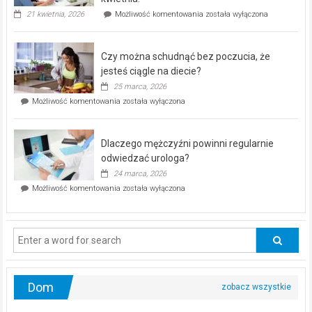
„Zdrowie
21 kwietnia, 2026
Możliwość komentowania
została wyłączona
pod
kontrolą”
–
Czy można schudnąć bez poczucia, że
bezpłatna
akcja
jesteś ciągle na diecie?
profilaktyczna
25 marca, 2026
w
Czy
Możliwość komentowania
została wyłączona
Częstochowie
można
już
schudnąć
25
bez
kwietnia!
Dlaczego mężczyźni powinni regularnie
poczucia,
że
odwiedzać urologa?
jesteś
24 marca, 2026
ciągle
Dlaczego
Możliwość komentowania
została wyłączona
na
mężczyźni
diecie?
powinni
regularnie
odwiedzać
urologa?
Dom