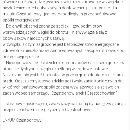
również do Pana, gdzie „wyraża swoje rozczarowanie w związku z
niezłożeniem ofert dotyczących dostaw energii elektrycznej dla
miasta Częstochowy i jednostek podległych przez państwowe
spółki energetyczne”.
Do chwili obecnej żadna ze spółek – tzw. podmiotów
wprowadzających węgiel do obrotu – nie wywiązała się z
obowiązków nałożonych ustawą,
w związku z czym zagrożone jest bezpieczeństwo energetyczne i
zdrowotne mieszkańców zainteresowanych zakupem surowca po
preferencyjnej cenie.
Niedopuszczalne jest dzielenie samorządów na lepsze i gorsze w
procesie dystrybucji węgla określonej w rządowej ustawie.
Niezrozumiały jest też brak ofert w przetargu na dostarczenie nam
prądu. Oczekujemy jasnych deklaracji i wskazania konkretnych dat,
w których państwowe spółki zaczną wywiązywać się ze swoich
zadań wobec samorządu, Częstochowianek i Częstochowian.”
List napawa niepokojem, zważywszy na trudną sytuację, związaną z
bezpieczeństwem energetycznym Częstochowy.
LN/UM Częstochowy