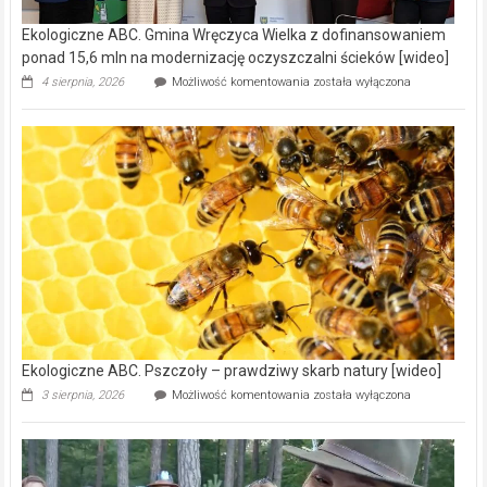
Ekologiczne ABC. Gmina Wręczyca Wielka z dofinansowaniem
ponad 15,6 mln na modernizację oczyszczalni ścieków [wideo]
Ekologiczne
4 sierpnia, 2026
Możliwość komentowania
została wyłączona
ABC.
Gmina
Wręczyca
Wielka
z
dofinansowaniem
ponad
15,6
mln
na
modernizację
oczyszczalni
ścieków
[wideo]
Ekologiczne ABC. Pszczoły – prawdziwy skarb natury [wideo]
Ekologiczne
3 sierpnia, 2026
Możliwość komentowania
została wyłączona
ABC.
Pszczoły
–
prawdziwy
skarb