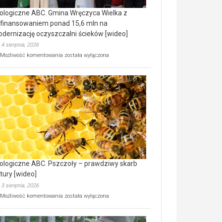
ologiczne ABC. Gmina Wręczyca Wielka z
finansowaniem ponad 15,6 mln na
dernizację oczyszczalni ścieków [wideo]
4 sierpnia, 2026
Ekologiczne
Możliwość komentowania
została wyłączona
ABC.
Gmina
Wręczyca
Wielka
z
dofinansowaniem
ponad
15,6
mln
na
modernizację
oczyszczalni
ścieków
ologiczne ABC. Pszczoły – prawdziwy skarb
[wideo]
tury [wideo]
3 sierpnia, 2026
Ekologiczne
Możliwość komentowania
została wyłączona
ABC.
Pszczoły
–