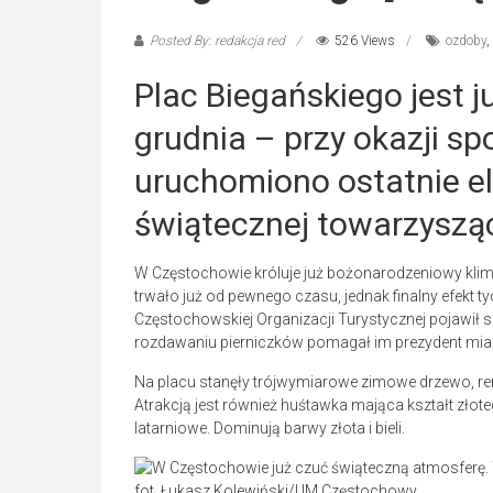
Posted By: redakcja red
526 Views
ozdoby
,
Plac Biegańskiego jest j
grudnia – przy okazji sp
uruchomiono ostatnie el
świątecznej towarzyszą
W Częstochowie króluje już bożonarodzeniowy klima
trwało już od pewnego czasu, jednak finalny efekt t
Częstochowskiej Organizacji Turystycznej pojawił 
rozdawaniu pierniczków pomagał im prezydent mias
Na placu stanęły trójwymiarowe zimowe drzewo, renif
Atrakcją jest również huśtawka mająca kształt złot
latarniowe. Dominują barwy złota i bieli.
fot. Łukasz Kolewiński/UM Częstochowy