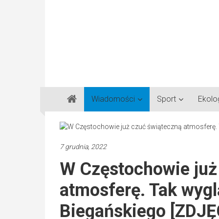
Gazeta
Wiadomości
Sport
Ekolo
Regionalna
Częstochowa,
Kłobuck,
Lubliniec,
7 grudnia, 2022
Myszków
W Częstochowie już
atmosferę. Tak wygl
Biegańskiego [ZDJĘ