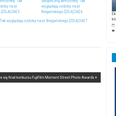
Ek
kt
 się finał konkursu FujiFilm Moment Street Photo Awards