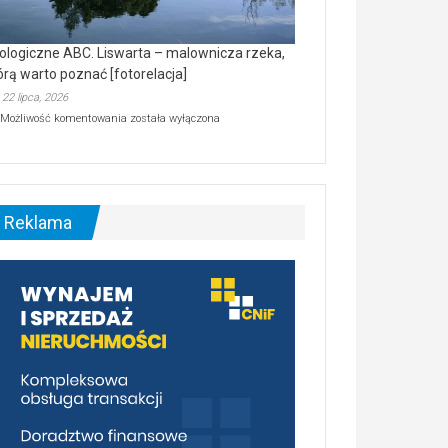
ologiczne ABC. Liswarta – malownicza rzeka,
órą warto poznać [fotorelacja]
22 lipca, 2026
Ekologiczne
Możliwość komentowania
została wyłączona
ABC.
Liswarta
–
malownicza
rzeka,
którą
Reklama
warto
poznać
[fotorelacja]