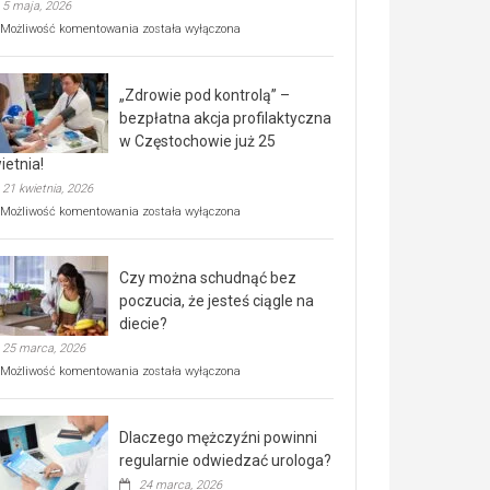
5 maja, 2026
Rusza
Możliwość komentowania
została wyłączona
miejski,
BEZPŁATNY
program
„Zdrowie pod kontrolą” –
rehabilitacji
dla
bezpłatna akcja profilaktyczna
seniorów!
w Częstochowie już 25
ietnia!
21 kwietnia, 2026
„Zdrowie
Możliwość komentowania
została wyłączona
pod
kontrolą”
–
Czy można schudnąć bez
bezpłatna
akcja
poczucia, że jesteś ciągle na
profilaktyczna
diecie?
w
25 marca, 2026
Częstochowie
już
Czy
Możliwość komentowania
została wyłączona
25
można
kwietnia!
schudnąć
bez
Dlaczego mężczyźni powinni
poczucia,
że
regularnie odwiedzać urologa?
jesteś
24 marca, 2026