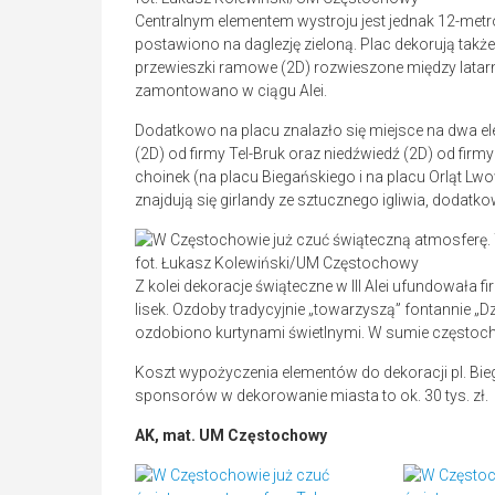
Centralnym elementem wystroju jest jednak 12-met
postawiono na daglezję zieloną. Plac dekorują takż
przewieszki ramowe (2D) rozwieszone między latarn
zamontowano w ciągu Alei.
Dodatkowo na placu znalazło się miejsce na dwa 
(2D) od firmy Tel-Bruk oraz niedźwiedź (2D) od fir
choinek (na placu Biegańskiego i na placu Orląt L
znajdują się girlandy ze sztucznego igliwia, dodatk
fot. Łukasz Kolewiński/UM Częstochowy
Z kolei dekoracje świąteczne w III Alei ufundowała 
lisek. Ozdoby tradycyjnie „towarzyszą” fontannie „D
ozdobiono kurtynami świetlnymi. W sumie częstoch
Koszt wypożyczenia elementów do dekoracji pl. Bie
sponsorów w dekorowanie miasta to ok. 30 tys. zł.
AK, mat. UM Częstochowy