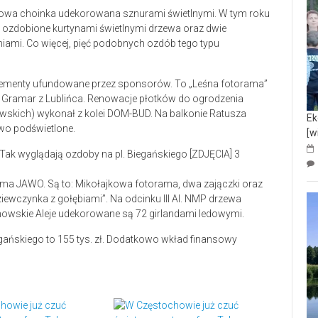
rowa choinka udekorowana sznurami świetlnymi. W tym roku
e ozdobione kurtynami świetlnymi drzewa oraz dwie
iami. Co więcej, pięć podobnych ozdób tego typu
elementy ufundowane przez sponsorów. To „Leśna fotorama”
my Gramar z Lublińca. Renowacje płotków do ogrodzenia
wowskich) wykonał z kolei DOM-BUD. Na balkonie Ratusza
Ek
owo podświetlone.
[w
firma JAWO. Są to: Mikołajkowa fotorama, dwa zajączki oraz
ziewczynka z gołębiami”. Na odcinku III Al. NMP drzewa
owskie Aleje udekorowane są 72 girlandami ledowymi.
gańskiego to 155 tys. zł. Dodatkowo wkład finansowy