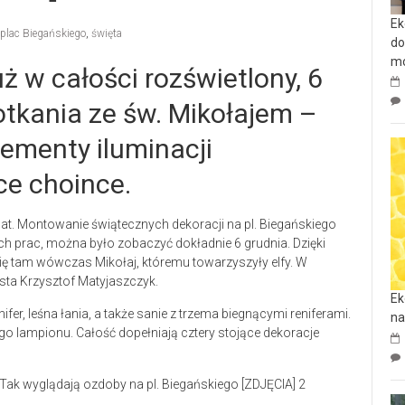
Ek
plac Biegańskiego
,
święta
do
mo
uż w całości rozświetlony, 6
otkania ze św. Mikołajem –
ementy iluminacji
ce choince.
t. Montowanie świątecznych dekoracji na pl. Biegańskiego
ych prac, można było zobaczyć dokładnie 6 grudnia. Dzięki
się tam wówczas Mikołaj, któremu towarzyszyły elfy. W
ta Krzysztof Matyjaszczyk.
Ek
er, leśna łania, a także sanie z trzema biegnącymi reniferami.
na
ego lampionu. Całość dopełniają cztery stojące dekoracje