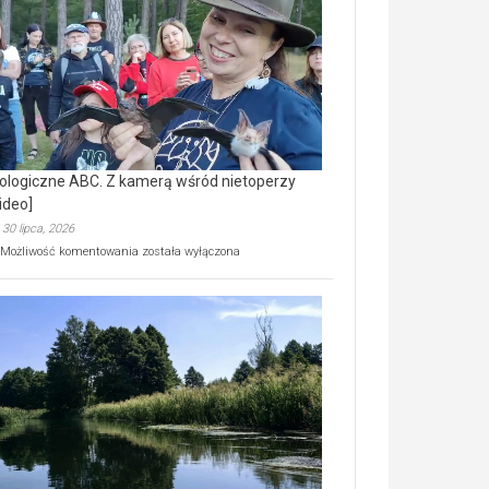
prawdziwy
skarb
natury
[wideo]
ologiczne ABC. Z kamerą wśród nietoperzy
ideo]
30 lipca, 2026
Ekologiczne
Możliwość komentowania
została wyłączona
ABC.
Z
kamerą
wśród
nietoperzy
[wideo]