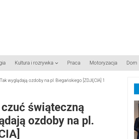
gia
Kultura i rozrywka
Praca
Motoryzacja
Dom
 czuć świąteczną
ądają ozdoby na pl.
CIA]