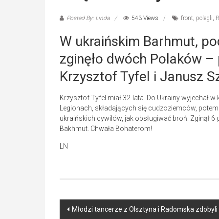
Posted By: Linda
543 Views
front
,
polegli
,
R
W ukraińskim Barhmut, pod
zginęło dwóch Polaków –
Krzysztof Tyfel i Janusz 
Krzysztof Tyfel miał 32-lata. Do Ukrainy wyjechał
Legionach, składających się cudzoziemców, potem j
ukraińskich cywilów, jak obsługiwać broń. Zginął 6 
Bakhmut. Chwała Bohaterom!
LN
Post
Młodzi tancerze z Olsztyna i Radomska zdobyli