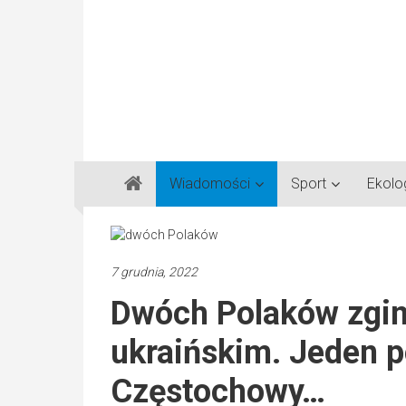
Gazeta
Wiadomości
Sport
Ekolo
Regionalna
Częstochowa,
Kłobuck,
Lubliniec,
7 grudnia, 2022
Myszków
Dwóch Polaków zgin
ukraińskim. Jeden p
Częstochowy…