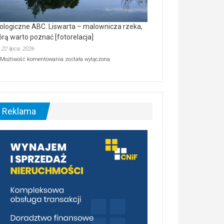
ologiczne ABC. Liswarta – malownicza rzeka,
órą warto poznać [fotorelacja]
22 lipca, 2026
Ekologiczne
Możliwość komentowania
została wyłączona
ABC.
Liswarta
–
malownicza
rzeka,
którą
Reklama
warto
poznać
[fotorelacja]