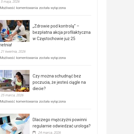
5 maja, 2026
Rusza
Możliwość komentowania
została wyłączona
miejski,
BEZPŁATNY
program
„Zdrowie pod kontrolą” –
rehabilitacji
dla
bezpłatna akcja profilaktyczna
seniorów!
w Częstochowie już 25
ietnia!
21 kwietnia, 2026
„Zdrowie
Możliwość komentowania
została wyłączona
pod
kontrolą”
–
Czy można schudnąć bez
bezpłatna
akcja
poczucia, że jesteś ciągle na
profilaktyczna
diecie?
w
25 marca, 2026
Częstochowie
już
Czy
Możliwość komentowania
została wyłączona
25
można
kwietnia!
schudnąć
bez
Dlaczego mężczyźni powinni
poczucia,
że
regularnie odwiedzać urologa?
jesteś
24 marca, 2026