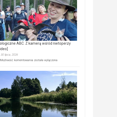
prawdziwy
skarb
natury
[wideo]
ologiczne ABC. Z kamerą wśród nietoperzy
ideo]
30 lipca, 2026
Ekologiczne
Możliwość komentowania
została wyłączona
ABC.
Z
kamerą
wśród
nietoperzy
[wideo]