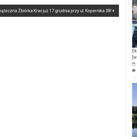
ąteczna Zbiórka Krwi już 17 grudnia przy ul. Kopernika 38!
Ek
[w