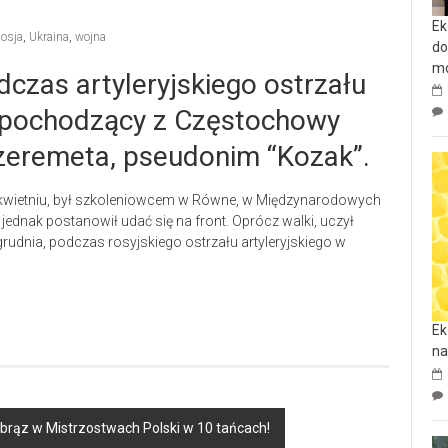
Ek
osja
,
Ukraina
,
wojna
do
mo
czas artyleryjskiego ostrzału
 pochodzący z Częstochowy
Szeremeta, pseudonim “Kozak”.
 w kwietniu, był szkoleniowcem w Równe, w Międzynarodowych
ednak postanowił udać się na front. Oprócz walki, uczył
grudnia, podczas rosyjskiego ostrzału artyleryjskiego w
Ek
na
 brąz w Mistrzostwach Polski w 10 tańcach!