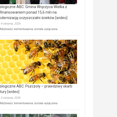
ologiczne ABC. Gmina Wręczyca Wielka z
finansowaniem ponad 15,6 mln na
dernizację oczyszczalni ścieków [wideo]
4 sierpnia, 2026
Ekologiczne
Możliwość komentowania
została wyłączona
ABC.
Gmina
Wręczyca
Wielka
z
dofinansowaniem
ponad
15,6
mln
na
modernizację
oczyszczalni
ścieków
ologiczne ABC. Pszczoły – prawdziwy skarb
[wideo]
tury [wideo]
3 sierpnia, 2026
Ekologiczne
Możliwość komentowania
została wyłączona
ABC.
Pszczoły
–