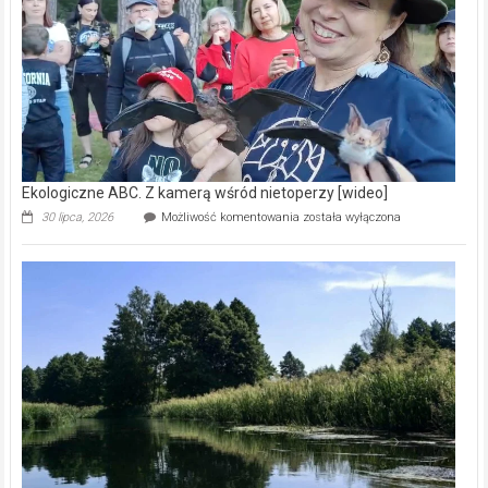
natury
[wideo]
Ekologiczne ABC. Z kamerą wśród nietoperzy [wideo]
Ekologiczne
30 lipca, 2026
Możliwość komentowania
została wyłączona
ABC.
Z
kamerą
wśród
nietoperzy
[wideo]