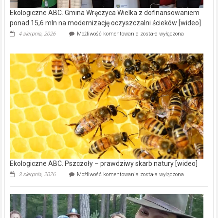
Ekologiczne ABC. Gmina Wręczyca Wielka z dofinansowaniem
ponad 15,6 mln na modernizację oczyszczalni ścieków [wideo]
Ekologiczne
4 sierpnia, 2026
Możliwość komentowania
została wyłączona
ABC.
Gmina
Wręczyca
Wielka
z
dofinansowaniem
ponad
15,6
mln
na
modernizację
oczyszczalni
ścieków
[wideo]
Ekologiczne ABC. Pszczoły – prawdziwy skarb natury [wideo]
Ekologiczne
3 sierpnia, 2026
Możliwość komentowania
została wyłączona
ABC.
Pszczoły
–
prawdziwy
skarb