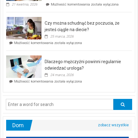
„Zdrowie
21 kwietnia, 2026
Możliwość komentowania
została wyłączona
pod
kontrolą”
–
Czy można schudnąć bez poczucia, że
bezpłatna
akcja
jesteś ciągle na diecie?
profilaktyczna
25 marca, 2026
w
Czy
Możliwość komentowania
została wyłączona
Częstochowie
można
już
schudnąć
25
bez
kwietnia!
Dlaczego mężczyźni powinni regularnie
poczucia,
że
odwiedzać urologa?
jesteś
24 marca, 2026
ciągle
Dlaczego
Możliwość komentowania
została wyłączona
na
mężczyźni
diecie?
powinni
regularnie
odwiedzać
urologa?
Dom