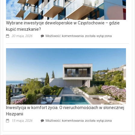
Wybrane inwestycje deweloperskie w Częstochowie – gdzie
kupić mieszkanie?
Wybrane
20 maja, 2026
Możliwość komentowania
została wyłączona
inwestycje
deweloperskie
w Częstochowie
–
gdzie
kupić
mieszkanie?
Inwestycja w komfort życia. O nieruchomościach w słonecznej
Hiszpanii
Inwestycja
15 maja, 2026
Możliwość komentowania
została wyłączona
w komfort
życia.
O nieruchomościach