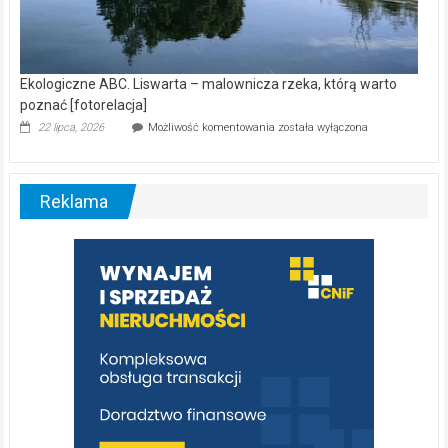
Ekologiczne ABC. Liswarta – malownicza rzeka, którą warto
poznać [fotorelacja]
Ekologiczne
22 lipca, 2026
Możliwość komentowania
została wyłączona
ABC.
Liswarta
–
malownicza
Reklama
rzeka,
którą
warto
poznać
[fotorelacja]