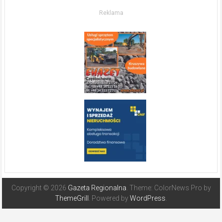
w słonecznej
Reklama
Hiszpanii
Copyright © 2026
Gazeta Regionalna
. Theme: ColorNews Pro by
ThemeGrill
. Powered by
WordPress
.