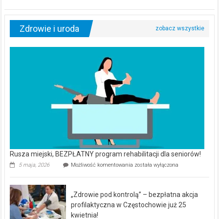
Zdrowie i uroda
Rusza miejski, BEZPŁATNY program rehabilitacji dla seniorów!
Rusza
5 maja, 2026
Możliwość komentowania
została wyłączona
miejski,
BEZPŁATNY
program
„Zdrowie pod kontrolą” – bezpłatna akcja
rehabilitacji
dla
profilaktyczna w Częstochowie już 25
seniorów!
kwietnia!