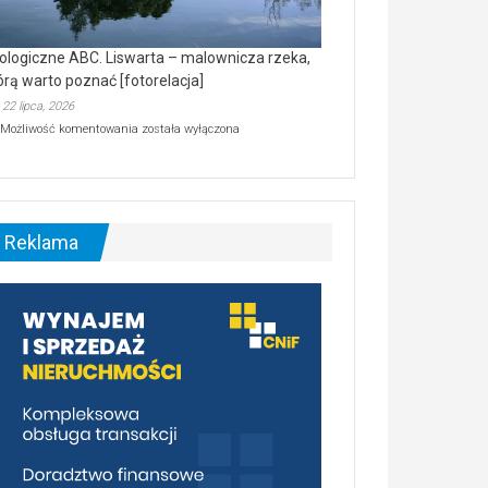
ologiczne ABC. Liswarta – malownicza rzeka,
órą warto poznać [fotorelacja]
22 lipca, 2026
Ekologiczne
Możliwość komentowania
została wyłączona
ABC.
Liswarta
–
malownicza
rzeka,
którą
Reklama
warto
poznać
[fotorelacja]