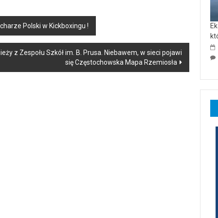
harze Polski w Kickboxingu !
Ek
kt
ieży z Zespołu Szkół im. B. Prusa. Niebawem, w sieci pojawi
się Częstochowska Mapa Rzemiosła