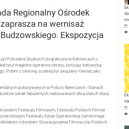
Ek
pada Regionalny Ośrodek
do
mo
 zaprasza na wernisaż
a Budzowskiego. Ekspozycja
czył Policealne Studium Fotograficzne w Katowicach o
yskał tytuł magistra operatora obrazu, kończąc katowicką
o. Potem z cenioną uczelnią był związany również jako
umentalnych pokazywanych w Polsce, Niemczech i Stanach
cinków seriali fabularnych realizowanych dla polskich stacji
Ek
na
Krakowskim Festiwalu Filmowym, Festiwalu Polskich Filmów
zynarodowym Festiwalu Sztuki Operatorskiej Camerimage
wieloletnim członkiem Stowarzyszenia Filmowców Polskich.