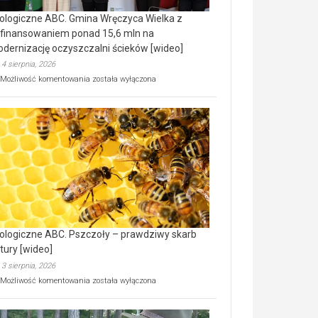
ologiczne ABC. Gmina Wręczyca Wielka z
finansowaniem ponad 15,6 mln na
dernizację oczyszczalni ścieków [wideo]
4 sierpnia, 2026
Ekologiczne
Możliwość komentowania
została wyłączona
ABC.
Gmina
Wręczyca
Wielka
z
dofinansowaniem
ponad
15,6
mln
na
modernizację
oczyszczalni
ścieków
ologiczne ABC. Pszczoły – prawdziwy skarb
[wideo]
tury [wideo]
3 sierpnia, 2026
Ekologiczne
Możliwość komentowania
została wyłączona
ABC.
Pszczoły
–