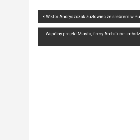
Post
Wiktor Andryszczak żużlowiec ze srebrem w Puc
navigation
Wspólny projekt Miasta, firmy ArchiTube i młodz