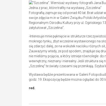
Jedna z prac, które trafiły na wystawę „Szczelina”
Fotografią zajmuje się od ponad 40 lat. Brał udział
swoje zdjęcia m.in w Galerii Związku Polski Artyst
Regionalnym Ośrodku Kultury przy ul. Ogińskiego 1
zatytułował „Szczelina”.
-Interesuje mnie pęknięcie w strukturze rzeczywisto
mokrego tynku, zbyt wcześnie wystawionego na słoń
się zdarzyć dalej, ze na wskutek nacisku różnych sił
Zauważymy wtedy, ze pod spodem, znajduje się drug
nie mieliśmy pojęcia, a który istnieje równolegle do
wewnętrzny, nieznany i nierealny. Jeśli struktura się
„Szczelinę” te światy czasami się przenikają. Szyba
Wystawa będzie prezentowana w Galerii Fotopobudk
godz. 19. Ekspozycję będzie można oglądać do 30 li
red.