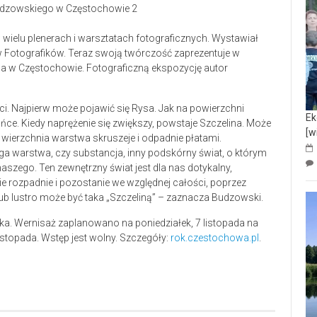
 w wielu plenerach i warsztatach fotograficznych. Wystawiał
ów Fotografików. Teraz swoją twórczość zaprezentuje w
3a w Częstochowie. Fotograficzną ekspozycję autor
ści. Najpierw może pojawić się Rysa. Jak na powierzchni
Ek
ce. Kiedy naprężenie się zwiększy, powstaje Szczelina. Może
[w
, wierzchnia warstwa skruszeje i odpadnie płatami.
a warstwa, czy substancja, inny podskórny świat, o którym
 naszego. Ten zewnętrzny świat jest dla nas dotykalny,
 nie rozpadnie i pozostanie we względnej całości, poprzez
 lub lustro może być taka „Szczeliną” – zaznacza Budzowski.
a. Wernisaż zaplanowano na poniedziałek, 7 listopada na
stopada. Wstęp jest wolny. Szczegóły:
rok.czestochowa.pl
.