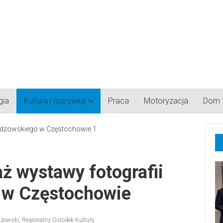
gia
Kultura i rozrywka
Praca
Motoryzacja
Dom
aż wystawy fotografii
 w Częstochowie
dzowski
,
Regionalny Ośrodek Kultury