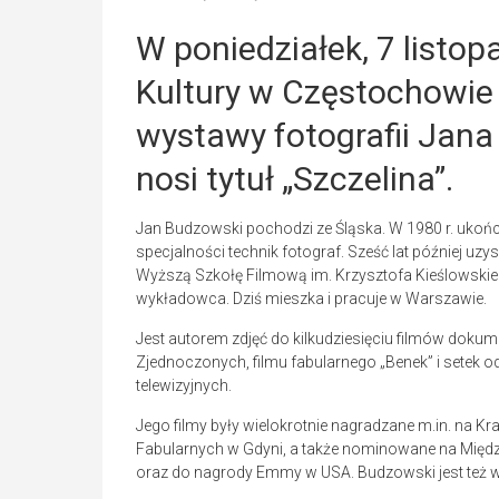
W poniedziałek, 7 listo
Kultury w Częstochowie
wystawy fotografii Jan
nosi tytuł „Szczelina”.
Jan Budzowski pochodzi ze Śląska. W 1980 r. ukoń
specjalności technik fotograf. Sześć lat później uz
Wyższą Szkołę Filmową im. Krzysztofa Kieślowskieg
wykładowca. Dziś mieszka i pracuje w Warszawie.
Jest autorem zdjęć do kilkudziesięciu filmów dok
Zjednoczonych, filmu fabularnego „Benek” i setek od
telewizyjnych.
Jego filmy były wielokrotnie nagradzane m.in. na 
Fabularnych w Gdyni, a także nominowane na Międ
oraz do nagrody Emmy w USA. Budzowski jest też 