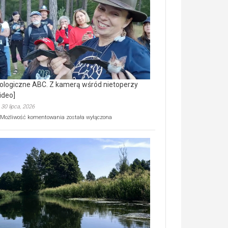
prawdziwy
skarb
natury
[wideo]
ologiczne ABC. Z kamerą wśród nietoperzy
ideo]
30 lipca, 2026
Ekologiczne
Możliwość komentowania
została wyłączona
ABC.
Z
kamerą
wśród
nietoperzy
[wideo]