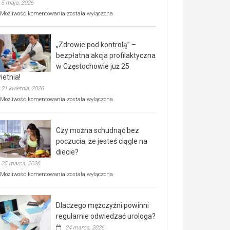
5 maja, 2026
Rusza
Możliwość komentowania
została wyłączona
miejski,
BEZPŁATNY
program
„Zdrowie pod kontrolą” –
rehabilitacji
dla
bezpłatna akcja profilaktyczna
seniorów!
w Częstochowie już 25
ietnia!
21 kwietnia, 2026
„Zdrowie
Możliwość komentowania
została wyłączona
pod
kontrolą”
–
Czy można schudnąć bez
bezpłatna
akcja
poczucia, że jesteś ciągle na
profilaktyczna
diecie?
w
25 marca, 2026
Częstochowie
już
Czy
Możliwość komentowania
została wyłączona
25
można
kwietnia!
schudnąć
bez
Dlaczego mężczyźni powinni
poczucia,
że
regularnie odwiedzać urologa?
jesteś
24 marca, 2026