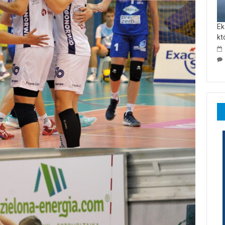
Ek
kt