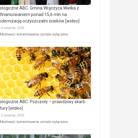
ologiczne ABC. Gmina Wręczyca Wielka z
finansowaniem ponad 15,6 mln na
dernizację oczyszczalni ścieków [wideo]
4 sierpnia, 2026
Ekologiczne
Możliwość komentowania
została wyłączona
ABC.
Gmina
Wręczyca
Wielka
z
dofinansowaniem
ponad
15,6
mln
na
modernizację
oczyszczalni
ścieków
ologiczne ABC. Pszczoły – prawdziwy skarb
[wideo]
tury [wideo]
3 sierpnia, 2026
Ekologiczne
Możliwość komentowania
została wyłączona
ABC.
Pszczoły
–