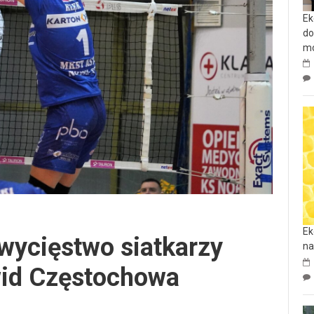
Ek
do
mo
Ek
wycięstwo siatkarzy
na
wid Częstochowa