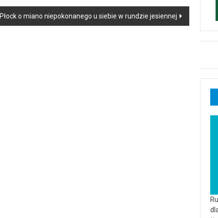
Płock o miano niepokonanego u siebie w rundzie jesiennej
Ru
dl