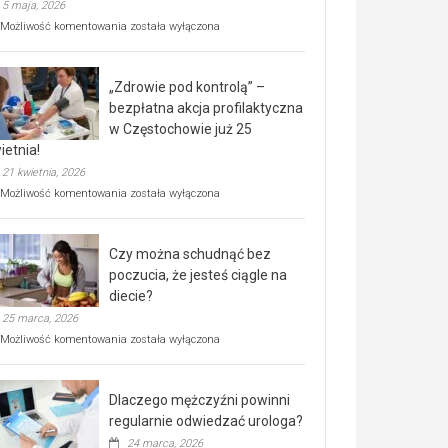
5 maja, 2026
Rusza
Możliwość komentowania
została wyłączona
miejski,
BEZPŁATNY
program
„Zdrowie pod kontrolą” –
rehabilitacji
dla
bezpłatna akcja profilaktyczna
seniorów!
w Częstochowie już 25
ietnia!
21 kwietnia, 2026
„Zdrowie
Możliwość komentowania
została wyłączona
pod
kontrolą”
–
Czy można schudnąć bez
bezpłatna
akcja
poczucia, że jesteś ciągle na
profilaktyczna
diecie?
w
25 marca, 2026
Częstochowie
już
Czy
Możliwość komentowania
została wyłączona
25
można
kwietnia!
schudnąć
bez
Dlaczego mężczyźni powinni
poczucia,
że
regularnie odwiedzać urologa?
jesteś
24 marca, 2026