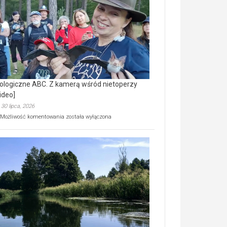
prawdziwy
skarb
natury
[wideo]
ologiczne ABC. Z kamerą wśród nietoperzy
ideo]
30 lipca, 2026
Ekologiczne
Możliwość komentowania
została wyłączona
ABC.
Z
kamerą
wśród
nietoperzy
[wideo]