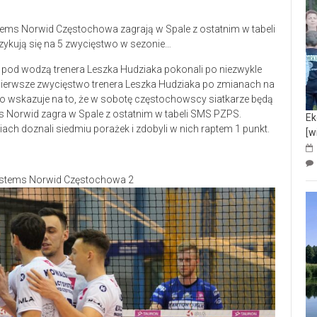
ems Norwid Częstochowa zagrają w Spale z ostatnim w tabeli
kują się na 5 zwycięstwo w sezonie…
pod wodzą trenera Leszka Hudziaka pokonali po niezwykle
ż pierwsze zwycięstwo trenera Leszka Hudziaka po zmianach na
ko wskazuje na to, że w sobotę częstochowscy siatkarze będą
ms Norwid zagra w Spale z ostatnim w tabeli SMS PZPS.
Ek
ch doznali siedmiu porażek i zdobyli w nich raptem 1 punkt.
[w