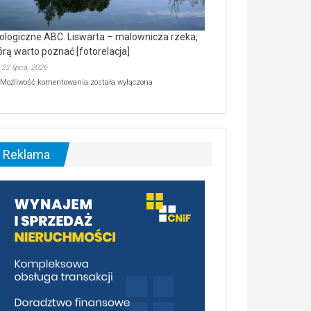
ologiczne ABC. Liswarta – malownicza rzeka,
órą warto poznać [fotorelacja]
22 lipca, 2026
Ekologiczne
Możliwość komentowania
została wyłączona
ABC.
Liswarta
–
malownicza
rzeka,
którą
Reklama
warto
poznać
[fotorelacja]