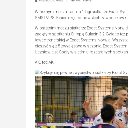
Posted By: Artur
447 Views
W ósmym meczu Tauron 1 Ligi siatkarze Exact Syst
SMS PZPS. Kibice częstochowskich zawodników szy
W ostatnim meczu siatkarze Exact Systems Norwid 
zaciętym spotkaniu Olimpię Sulęcin 3:2. Było to te
ławce trenerskiej w Exact Systems Norwid. Wszyst
cieszyć się z 5 zwycięstwa w sezonie. Exact Syste
Uczniowie ze Spały w siedmiu rozegranych spotkania
AK, fot: AK