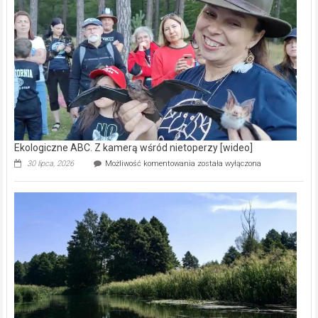
prawdziwy
skarb
natury
[wideo]
Ekologiczne ABC. Z kamerą wśród nietoperzy [wideo]
Ekologiczne
30 lipca, 2026
Możliwość komentowania
została wyłączona
ABC.
Z
kamerą
wśród
nietoperzy
[wideo]