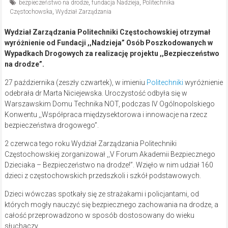
bezpieczeństwo na drodze
,
fundacja Nadzieja
,
Politechnika
Częstochowska
,
Wydział Zarządzania
Wydział Zarządzania Politechniki Częstochowskiej otrzymał
wyróżnienie od Fundacji ,,Nadzieja” Osób Poszkodowanych w
Wypadkach Drogowych za realizację projektu ,,Bezpieczeństwo
na drodze”.
27 października (zeszły czwartek), w imieniu
Politechniki
wyróżnienie
odebrała dr Marta Niciejewska. Uroczystość odbyła się w
Warszawskim Domu Technika NOT, podczas IV Ogólnopolskiego
Konwentu ,,Współpraca międzysektorowa i innowacje na rzecz
bezpieczeństwa drogowego”.
2 czerwca tego roku Wydział Zarządzania Politechniki
Częstochowskiej zorganizował ,,V Forum Akademii Bezpiecznego
Dzieciaka – Bezpieczeństwo na drodze!”. Wzięło w nim udział 160
dzieci z częstochowskich przedszkoli i szkół podstawowych.
Dzieci wówczas spotkały się ze strażakami i policjantami, od
których mogły nauczyć się bezpiecznego zachowania na drodze, a
całość przeprowadzono w sposób dostosowany do wieku
słuchaczy.