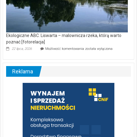
Ekologiczne ABC. Liswarta – malownicza rzeka, którą warto
poznać [fotorelacja]
Ekologiczne
22 lipca, 2026
Możliwość komentowania
została wyłączona
ABC.
Liswarta
–
malownicza
Reklama
rzeka,
którą
warto
poznać
[fotorelacja]