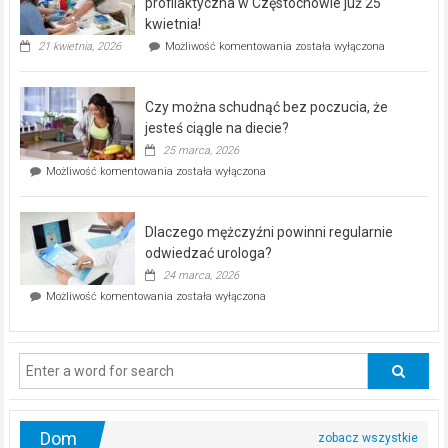
dla
profilaktyczna w Częstochowie już 25
seniorów!
kwietnia!
„Zdrowie
21 kwietnia, 2026
Możliwość komentowania
została wyłączona
pod
kontrolą”
–
Czy można schudnąć bez poczucia, że
bezpłatna
akcja
jesteś ciągle na diecie?
profilaktyczna
25 marca, 2026
w
Czy
Możliwość komentowania
została wyłączona
Częstochowie
można
już
schudnąć
25
bez
kwietnia!
Dlaczego mężczyźni powinni regularnie
poczucia,
że
odwiedzać urologa?
jesteś
24 marca, 2026
ciągle
Dlaczego
Możliwość komentowania
została wyłączona
na
mężczyźni
diecie?
powinni
regularnie
odwiedzać
urologa?
Dom