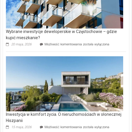
Wybrane inwestycje deweloperskie w Częstochowie – gdzie
kupić mieszkanie?
Wybrane
20 maja, 2026
Możliwość komentowania
została wyłączona
inwestycje
deweloperskie
w Częstochowie
–
gdzie
kupić
mieszkanie?
Inwestycja w komfort życia. O nieruchomościach w słonecznej
Hiszpanii
Inwestycja
15 maja, 2026
Możliwość komentowania
została wyłączona
w komfort