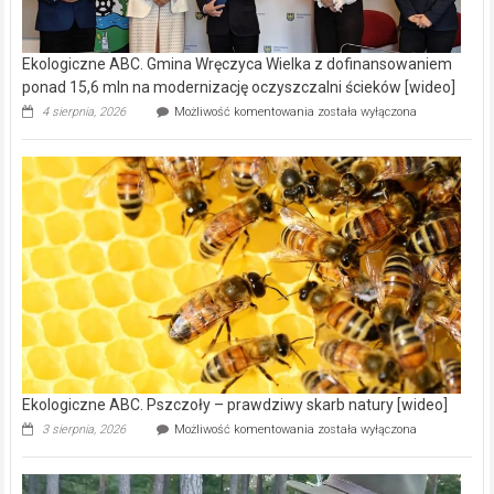
Ekologiczne ABC. Gmina Wręczyca Wielka z dofinansowaniem
ponad 15,6 mln na modernizację oczyszczalni ścieków [wideo]
Ekologiczne
4 sierpnia, 2026
Możliwość komentowania
została wyłączona
ABC.
Gmina
Wręczyca
Wielka
z
dofinansowaniem
ponad
15,6
mln
na
modernizację
oczyszczalni
ścieków
[wideo]
Ekologiczne ABC. Pszczoły – prawdziwy skarb natury [wideo]
Ekologiczne
3 sierpnia, 2026
Możliwość komentowania
została wyłączona
ABC.
Pszczoły
–