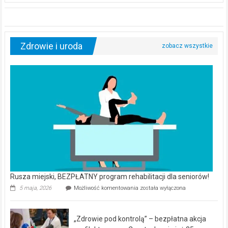
Zdrowie i uroda
Rusza miejski, BEZPŁATNY program rehabilitacji dla seniorów!
Rusza
5 maja, 2026
Możliwość komentowania
została wyłączona
miejski,
BEZPŁATNY
program
„Zdrowie pod kontrolą” – bezpłatna akcja
rehabilitacji