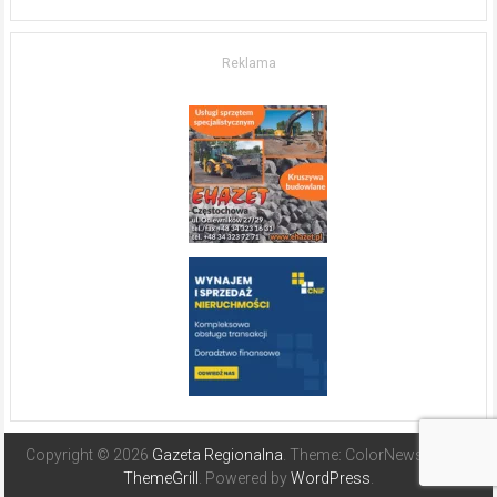
życia.
O nieruchomościach
w słonecznej
Reklama
Hiszpanii
Copyright © 2026
Gazeta Regionalna
. Theme: ColorNews Pro by
ThemeGrill
. Powered by
WordPress
.