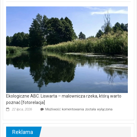
Z
kamerą
wśród
nietoperzy
[wideo]
Ekologiczne ABC. Liswarta – malownicza rzeka, którą warto
poznać [fotorelacja]
Ekologiczne
22 lipca, 2026
Możliwość komentowania
została wyłączona
ABC.
Liswarta
–
malownicza
Reklama
rzeka,