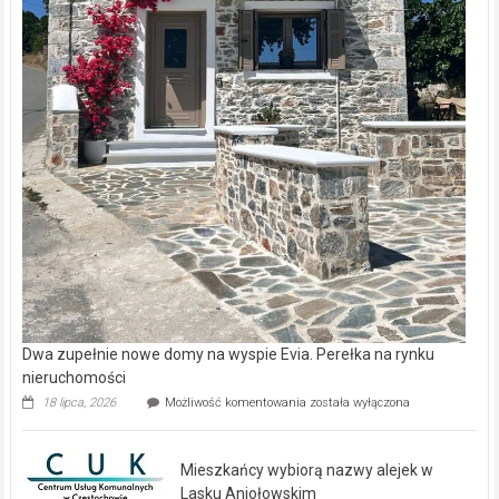
Dwa zupełnie nowe domy na wyspie Evia. Perełka na rynku
nieruchomości
Dwa
18 lipca, 2026
Możliwość komentowania
została wyłączona
zupełnie
nowe
domy
Mieszkańcy wybiorą nazwy alejek w
na
wyspie
Lasku Aniołowskim