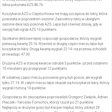
Iskra pokonała AZS 86:76.
Koszykarze AZS-u Częstochowa nie mają szczęścia do Iskry, która
powstała w poprzednim sezonie. Zawodnicy Iskry w ubiegłym
sezonie dwa razy pokonali AZS. Lepsi byli również dzisiaj, gdy w
swojej hali ograli AZS 10 punktami…
Spotkanie derbowe lepiej rozpoczęli gospodarze, którzy wygrali
pierwszą kwartę 25:16. Również w drugiej części meczu lepsi byli
koszykarze Iskry. Drugą kwartę wygrali 22:14 i na przerwę schodzili
prowadząc 47:30.
Drużyna AZS w trzeciej kwarcie odrobili 5 punktów i przed ostatnimi
10 minutami gry przegrywali 12 punktami.
W ostatniej części meczu ponownie górą byli goście, ale wygrali
tylko 21:19. W całym meczu lepsi okazali się koszykarze Iskry, którzy
wygrali różnicą 10-punktów.
Gospodarzy do zwycięstwa poprowadzili Grzegorz Zadęcki, Adrian
Płaczek i Yaroslav Fomichov, którzy rzucili po 21 punktów.
Najlepszy w drużynie gości był Kacper Hajduś, który zdobył 29