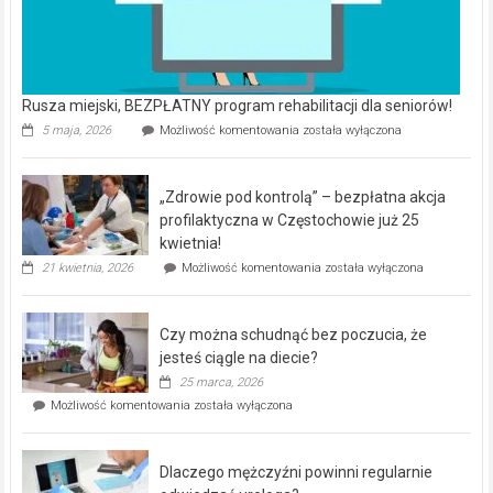
Rusza miejski, BEZPŁATNY program rehabilitacji dla seniorów!
Rusza
5 maja, 2026
Możliwość komentowania
została wyłączona
miejski,
BEZPŁATNY
program
„Zdrowie pod kontrolą” – bezpłatna akcja
rehabilitacji
dla
profilaktyczna w Częstochowie już 25
seniorów!
kwietnia!
„Zdrowie
21 kwietnia, 2026
Możliwość komentowania
została wyłączona
pod
kontrolą”
–
Czy można schudnąć bez poczucia, że
bezpłatna
akcja
jesteś ciągle na diecie?
profilaktyczna
25 marca, 2026
w
Czy
Możliwość komentowania
została wyłączona
Częstochowie
można
już
schudnąć
25
bez
kwietnia!
Dlaczego mężczyźni powinni regularnie
poczucia,
że