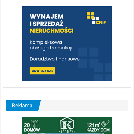
którą
warto
poznać
[fotorelacja]
Reklama