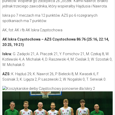
punktów. Wspierał go zdobywca 26 „oczek” Kamil Nawrot. Brakło
jednak trzeciego zawodnika, który wspierałby Hajdusia i Nawrota.
Iskra po 7 meczach ma 12 punktów. AZS po 6 rozegranych
spotkaniach ma 7 punktów.
AK, fot: AK i fb AK Iskra Częstochowa
AK Iskra Częstochowa – AZS Częstochowa 86:76 (25:16, 22:14,
20:25, 19:21)
Iskra:
G. Zadęcki 21, A. Płaczek 21, Y. Fomichov 21, M. Czekaj 8, W.
Kotlewski 4, A. Michalak 4, D. Raszewski 4, M. Cieślak 3, W. Szostak 0,
W. Michalak 0.
AZS:
K. Hajduś 29, K. Nawrot 26, P. Bielecki 8, M. Kwasek 6, F.
Sośniak 3, K. Ligęza 2, P. Łaszewski 2, W. Nogalski 0, T. Serwiak 0.