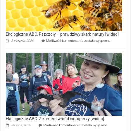
na
modernizację
oczyszczalni
ścieków
[wideo]
Ekologiczne ABC. Pszczoły – prawdziwy skarb natury [wideo]
Ekologiczne
3 sierpnia, 2026
Możliwość komentowania
została wyłączona
ABC.
Pszczoły
–
prawdziwy
skarb
natury
[wideo]
Ekologiczne ABC. Z kamerą wśród nietoperzy [wideo]
Ekologiczne
30 lipca, 2026
Możliwość komentowania
została wyłączona
ABC.