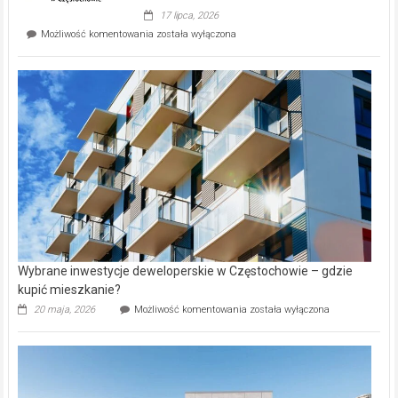
Evia.
17 lipca, 2026
Perełka
Mieszkańcy
Możliwość komentowania
została wyłączona
na
wybiorą
rynku
nazwy
nieruchomości
alejek
w
Lasku
Aniołowskim
Wybrane inwestycje deweloperskie w Częstochowie – gdzie
kupić mieszkanie?
Wybrane
20 maja, 2026
Możliwość komentowania
została wyłączona
inwestycje
deweloperskie
w Częstochowie
–
gdzie
kupić