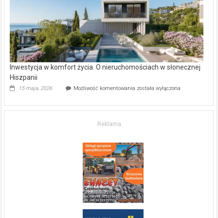
mieszkanie?
Inwestycja w komfort życia. O nieruchomościach w słonecznej
Hiszpanii
Inwestycja
15 maja, 2026
Możliwość komentowania
została wyłączona
w komfort
życia.
O nieruchomościach
w słonecznej
Reklama
Hiszpanii