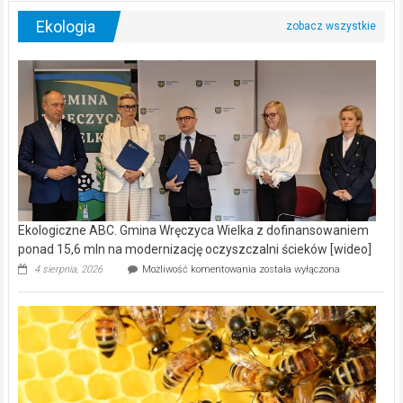
Ekologia
Ekologiczne ABC. Gmina Wręczyca Wielka z dofinansowaniem
ponad 15,6 mln na modernizację oczyszczalni ścieków [wideo]
Ekologiczne
4 sierpnia, 2026
Możliwość komentowania
została wyłączona
ABC.
Gmina
Wręczyca
Wielka
z
dofinansowaniem
ponad
15,6
mln