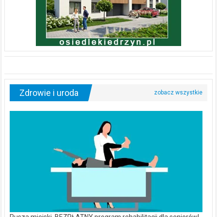
Zdrowie i uroda
Rusza miejski, BEZPŁATNY program rehabilitacji dla seniorów!