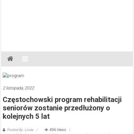
Gazeta
Regionalna
Częstochowa,
Kłobuck,
Lubliniec,
2 listopada, 2022
Myszków
Częstochowski program rehabilitacji
seniorów zostanie przedłużony o
kolejnych 5 lat
Posted By: Linda
496 Views