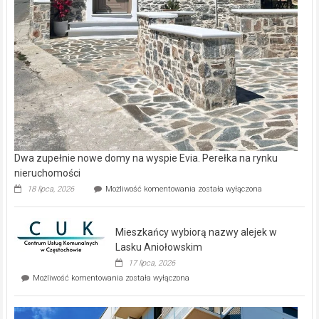
Dwa zupełnie nowe domy na wyspie Evia. Perełka na rynku
nieruchomości
Dwa
18 lipca, 2026
Możliwość komentowania
została wyłączona
zupełnie
nowe
domy
Mieszkańcy wybiorą nazwy alejek w
na
wyspie
Lasku Aniołowskim
Evia.
17 lipca, 2026
Perełka
Mieszkańcy
Możliwość komentowania
została wyłączona
na
wybiorą
rynku
nazwy
nieruchomości
alejek