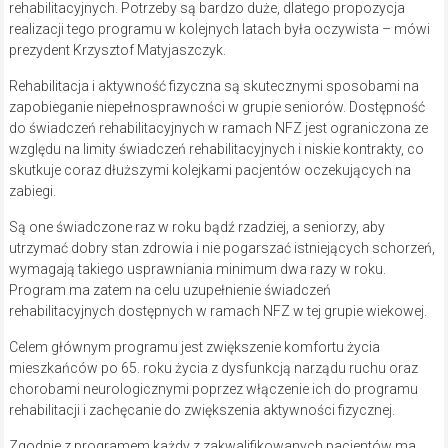
rehabilitacyjnych. Potrzeby są bardzo duże, dlatego propozycja
realizacji tego programu w kolejnych latach była oczywista
– mówi
prezydent Krzysztof Matyjaszczyk.
Rehabilitacja i aktywność fizyczna są skutecznymi sposobami na
zapobieganie niepełnosprawności w grupie seniorów. Dostępność
do świadczeń rehabilitacyjnych w ramach NFZ jest ograniczona ze
względu na limity świadczeń rehabilitacyjnych i niskie kontrakty, co
skutkuje coraz dłuższymi kolejkami pacjentów oczekujących na
zabiegi.
Są one świadczone raz w roku bądź rzadziej, a seniorzy, aby
utrzymać dobry stan zdrowia i nie pogarszać istniejących schorzeń,
wymagają takiego usprawniania minimum dwa razy w roku.
Program ma zatem na celu uzupełnienie świadczeń
rehabilitacyjnych dostępnych w ramach NFZ w tej grupie wiekowej.
Celem głównym programu jest zwiększenie komfortu życia
mieszkańców po 65. roku życia z dysfunkcją narządu ruchu oraz
chorobami neurologicznymi poprzez włączenie ich do programu
rehabilitacji i zachęcanie do zwiększenia aktywności fizycznej.
Zgodnie z programem każdy z zakwalifikowanych pacjentów ma