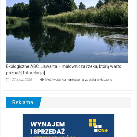
Ekologiczne ABC. Liswarta – malownicza rzeka, którą warto
poznać [fotorelacja]
Ekologiczne
22 lipca, 2026
Możliwość komentowania
została wyłączona
ABC.
Liswarta
–
malownicza
Reklama
rzeka,
którą
warto
poznać
[fotorelacja]