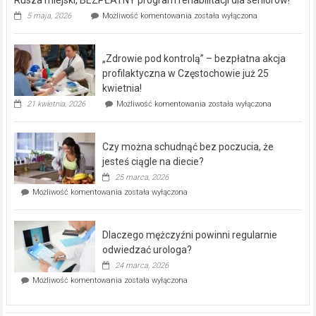
Rusza
5 maja, 2026
Możliwość komentowania
została wyłączona
miejski,
BEZPŁATNY
program
„Zdrowie pod kontrolą” – bezpłatna akcja
rehabilitacji
dla
profilaktyczna w Częstochowie już 25
seniorów!
kwietnia!
„Zdrowie
21 kwietnia, 2026
Możliwość komentowania
została wyłączona
pod
kontrolą”
–
Czy można schudnąć bez poczucia, że
bezpłatna
akcja
jesteś ciągle na diecie?
profilaktyczna
25 marca, 2026
w
Czy
Możliwość komentowania
została wyłączona
Częstochowie
można
już
schudnąć
25
bez
kwietnia!
Dlaczego mężczyźni powinni regularnie
poczucia,
że
odwiedzać urologa?
jesteś
24 marca, 2026
ciągle
Dlaczego
Możliwość komentowania
została wyłączona
na
mężczyźni
diecie?
powinni
regularnie