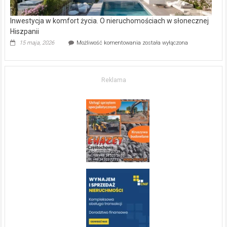
Inwestycja w komfort życia. O nieruchomościach w słonecznej
Hiszpanii
Inwestycja
15 maja, 2026
Możliwość komentowania
została wyłączona
w komfort
życia.
O nieruchomościach
w słonecznej
Reklama
Hiszpanii