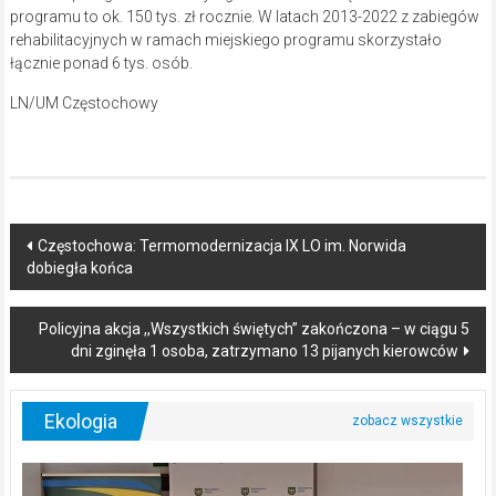
programu to ok. 150 tys. zł rocznie. W latach 2013-2022 z zabiegów
rehabilitacyjnych w ramach miejskiego programu skorzystało
łącznie ponad 6 tys. osób.
LN/UM Częstochowy
Post
Częstochowa: Termomodernizacja IX LO im. Norwida
dobiegła końca
navigation
Policyjna akcja ,,Wszystkich świętych” zakończona – w ciągu 5
dni zginęła 1 osoba, zatrzymano 13 pijanych kierowców
Ekologia