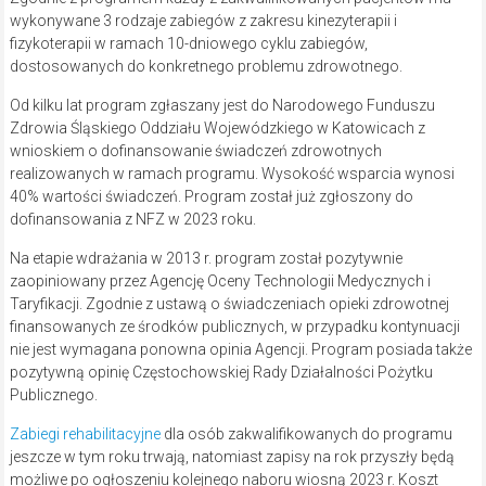
wykonywane 3 rodzaje zabiegów z zakresu kinezyterapii i
fizykoterapii w ramach 10-dniowego cyklu zabiegów,
dostosowanych do konkretnego problemu zdrowotnego.
Od kilku lat program zgłaszany jest do Narodowego Funduszu
Zdrowia Śląskiego Oddziału Wojewódzkiego w Katowicach z
wnioskiem o dofinansowanie świadczeń zdrowotnych
realizowanych w ramach programu. Wysokość wsparcia wynosi
40% wartości świadczeń. Program został już zgłoszony do
dofinansowania z NFZ w 2023 roku.
Na etapie wdrażania w 2013 r. program został pozytywnie
zaopiniowany przez Agencję Oceny Technologii Medycznych i
Taryfikacji. Zgodnie z ustawą o świadczeniach opieki zdrowotnej
finansowanych ze środków publicznych, w przypadku kontynuacji
nie jest wymagana ponowna opinia Agencji. Program posiada także
pozytywną opinię Częstochowskiej Rady Działalności Pożytku
Publicznego.
Zabiegi rehabilitacyjne
dla osób zakwalifikowanych do programu
jeszcze w tym roku trwają, natomiast zapisy na rok przyszły będą
możliwe po ogłoszeniu kolejnego naboru wiosną 2023 r. Koszt