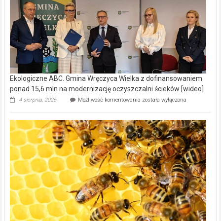
Ekologiczne ABC. Gmina Wręczyca Wielka z dofinansowaniem
ponad 15,6 mln na modernizację oczyszczalni ścieków [wideo]
Ekologiczne
4 sierpnia, 2026
Możliwość komentowania
została wyłączona
ABC.
Gmina
Wręczyca
Wielka
z
dofinansowaniem
ponad
15,6
mln
na
modernizację
oczyszczalni
ścieków
[wideo]