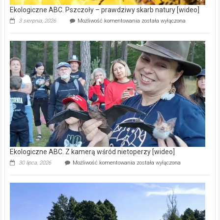
Ekologiczne ABC. Pszczoły – prawdziwy skarb natury [wideo]
Ekologiczne
3 sierpnia, 2026
Możliwość komentowania
została wyłączona
ABC.
Pszczoły
–
prawdziwy
skarb
natury
[wideo]
Ekologiczne ABC. Z kamerą wśród nietoperzy [wideo]
Ekologiczne
30 lipca, 2026
Możliwość komentowania
została wyłączona
ABC.
Z
kamerą
wśród
nietoperzy
[wideo]