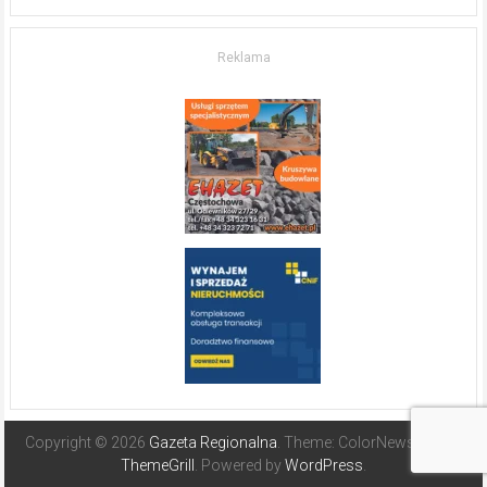
życia.
O nieruchomościach
w słonecznej
Reklama
Hiszpanii
Copyright © 2026
Gazeta Regionalna
. Theme: ColorNews Pro by
ThemeGrill
. Powered by
WordPress
.