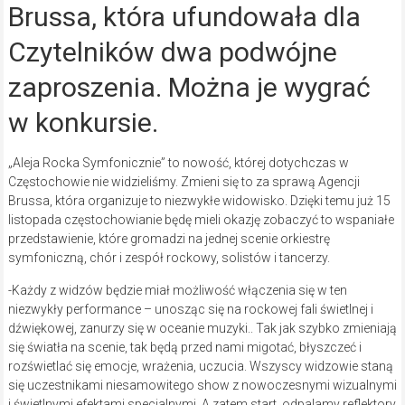
Brussa, która ufundowała dla
Czytelników dwa podwójne
zaproszenia. Można je wygrać
w konkursie.
„Aleja Rocka Symfonicznie” to nowość, której dotychczas w
Częstochowie nie widzieliśmy. Zmieni się to za sprawą Agencji
Brussa, która organizuje to niezwykłe widowisko. Dzięki temu już 15
listopada częstochowianie będę mieli okazję zobaczyć to wspaniałe
przedstawienie, które gromadzi na jednej scenie orkiestrę
symfoniczną, chór i zespół rockowy, solistów i tancerzy.
-Każdy z widzów będzie miał możliwość włączenia się w ten
niezwykły performance – unosząc się na rockowej fali świetlnej i
dźwiękowej, zanurzy się w oceanie muzyki.. Tak jak szybko zmieniają
się światła na scenie, tak będą przed nami migotać, błyszczeć i
rozświetlać się emocje, wrażenia, uczucia. Wszyscy widzowie staną
się uczestnikami niesamowitego show z nowoczesnymi wizualnymi
i świetlnymi efektami specjalnymi. A zatem start, odpalamy reflektory