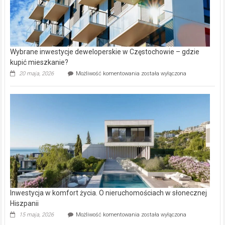
Wybrane inwestycje deweloperskie w Częstochowie – gdzie
kupić mieszkanie?
Wybrane
20 maja, 2026
Możliwość komentowania
została wyłączona
inwestycje
deweloperskie
w Częstochowie
–
gdzie
kupić
mieszkanie?
Inwestycja w komfort życia. O nieruchomościach w słonecznej
Hiszpanii
Inwestycja
15 maja, 2026
Możliwość komentowania
została wyłączona
w komfort