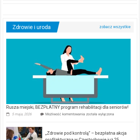
Zdrowie i uroda
Rusza miejski, BEZPŁATNY program rehabilitacji dla seniorów!
Rusza
5 maja, 2026
Możliwość komentowania
została wyłączona
miejski,
BEZPŁATNY
program
„Zdrowie pod kontrolą” – bezpłatna akcja
rehabilitacji
dla
profilaktyczna w Częstochowie już 25