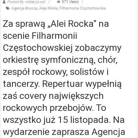
Posted By: redakcja red
571 Views
Agencja Brussa
,
Aleja Rocka
,
Filharmonia Częstochowska
Za sprawą „Alei Rocka” na
scenie Filharmonii
Częstochowskiej zobaczymy
orkiestrę symfoniczną, chór,
zespół rockowy, solistów i
tancerzy. Repertuar wypełnią
zaś covery największych
rockowych przebojów. To
wszystko już 15 listopada. Na
wydarzenie zaprasza Agencja