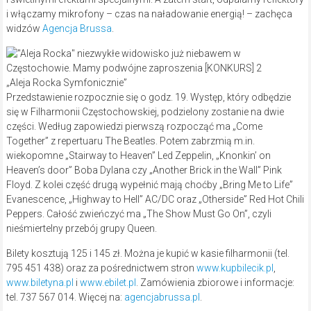
i włączamy mikrofony – czas na naładowanie energią! – zachęca
widzów
Agencja Brussa
.
„Aleja Rocka Symfonicznie”
Przedstawienie rozpocznie się o godz. 19. Występ, który odbędzie
się w Filharmonii Częstochowskiej, podzielony zostanie na dwie
części. Według zapowiedzi pierwszą rozpocząć ma „Come
Together” z repertuaru The Beatles. Potem zabrzmią m.in.
wiekopomne „Stairway to Heaven” Led Zeppelin, „Knonkin’ on
Heaven’s door” Boba Dylana czy „Another Brick in the Wall” Pink
Floyd. Z kolei część drugą wypełnić mają choćby „Bring Me to Life”
Evanescence, „Highway to Hell” AC/DC oraz „Otherside” Red Hot Chili
Peppers. Całość zwieńczyć ma „The Show Must Go On”, czyli
nieśmiertelny przebój grupy Queen.
Bilety kosztują 125 i 145 zł. Można je kupić w kasie filharmonii (tel.
795 451 438) oraz za pośrednictwem stron
www.kupbilecik.pl
,
www.biletyna.pl
i
www.ebilet.pl
. Zamówienia zbiorowe i informacje:
tel. 737 567 014. Więcej na:
agencjabrussa.pl
.