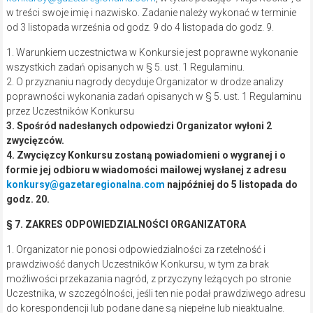
w treści swoje imię i nazwisko. Zadanie należy wykonać w terminie
od 3 listopada września od godz. 9 do 4 listopada do godz. 9.
1. Warunkiem uczestnictwa w Konkursie jest poprawne wykonanie
wszystkich zadań opisanych w § 5. ust. 1 Regulaminu.
2. O przyznaniu nagrody decyduje Organizator w drodze analizy
poprawności wykonania zadań opisanych w § 5. ust. 1 Regulaminu
przez Uczestników Konkursu
3. Spośród nadesłanych odpowiedzi Organizator wyłoni 2
zwycięzców.
4. Zwycięzcy Konkursu zostaną powiadomieni o wygranej i o
formie jej odbioru w wiadomości mailowej wysłanej z adresu
konkursy@gazetaregionalna.com
najpóźniej do 5 listopada do
godz. 20.
§ 7. ZAKRES ODPOWIEDZIALNOŚCI ORGANIZATORA
1. Organizator nie ponosi odpowiedzialności za rzetelność i
prawdziwość danych Uczestników Konkursu, w tym za brak
możliwości przekazania nagród, z przyczyny leżących po stronie
Uczestnika, w szczególności, jeśli ten nie podał prawdziwego adresu
do korespondencji lub podane dane są niepełne lub nieaktualne.