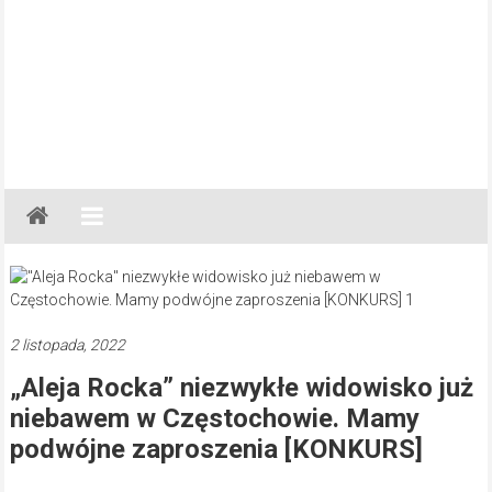
Gazeta
Regionalna
Częstochowa,
Kłobuck,
Lubliniec,
2 listopada, 2022
Myszków
„Aleja Rocka” niezwykłe widowisko już
niebawem w Częstochowie. Mamy
podwójne zaproszenia [KONKURS]