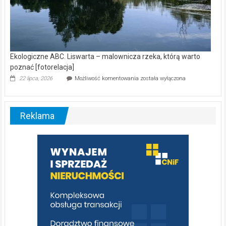
Ekologiczne ABC. Liswarta – malownicza rzeka, którą warto
poznać [fotorelacja]
Ekologiczne
22 lipca, 2026
Możliwość komentowania
została wyłączona
ABC.
Liswarta
–
malownicza
Reklama
rzeka,
którą
warto
poznać
[fotorelacja]