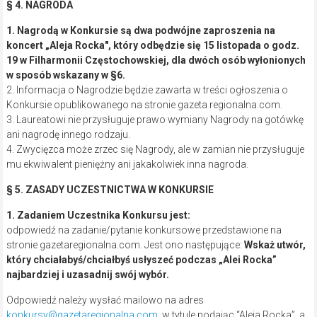
§ 4. NAGRODA
1. Nagrodą w Konkursie są dwa podwójne zaproszenia na
koncert „Aleja Rocka″, który odbędzie się 15 listopada o godz.
19 w Filharmonii Częstochowskiej, dla dwóch osób wyłonionych
w sposób wskazany w §6.
2. Informacja o Nagrodzie będzie zawarta w treści ogłoszenia o
Konkursie opublikowanego na stronie gazeta regionalna.com.
3. Laureatowi nie przysługuje prawo wymiany Nagrody na gotówkę
ani nagrodę innego rodzaju.
4. Zwycięzca może zrzec się Nagrody, ale w zamian nie przysługuje
mu ekwiwalent pieniężny ani jakakolwiek inna nagroda.
§ 5. ZASADY UCZESTNICTWA W KONKURSIE
1. Zadaniem Uczestnika Konkursu jest:
odpowiedź na zadanie/pytanie konkursowe przedstawione na
stronie gazetaregionalna.com. Jest ono następujące:
Wskaż utwór,
który chciałabyś/chciałbyś usłyszeć podczas „Alei Rocka”
najbardziej i uzasadnij swój wybór
.
Odpowiedź należy wysłać mailowo na adres
konkursy@gazetaregionalna.com
, w tytule podając “Aleja Rocka”, a