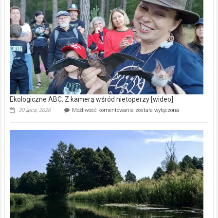
prawdziwy
skarb
natury
[wideo]
Ekologiczne ABC. Z kamerą wśród nietoperzy [wideo]
Ekologiczne
30 lipca, 2026
Możliwość komentowania
została wyłączona
ABC.
Z
kamerą
wśród
nietoperzy
[wideo]