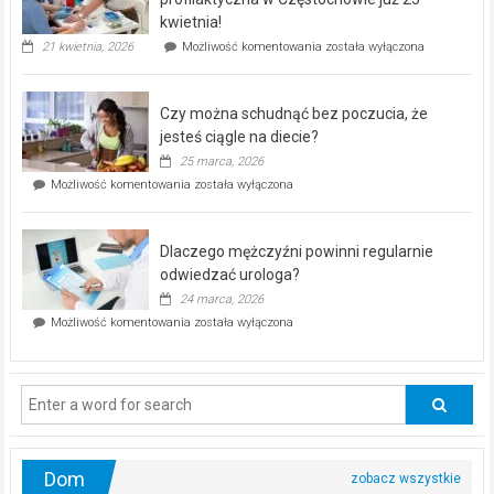
seniorów!
kwietnia!
„Zdrowie
21 kwietnia, 2026
Możliwość komentowania
została wyłączona
pod
kontrolą”
–
Czy można schudnąć bez poczucia, że
bezpłatna
akcja
jesteś ciągle na diecie?
profilaktyczna
25 marca, 2026
w
Czy
Możliwość komentowania
została wyłączona
Częstochowie
można
już
schudnąć
25
bez
kwietnia!
Dlaczego mężczyźni powinni regularnie
poczucia,
że
odwiedzać urologa?
jesteś
24 marca, 2026
ciągle
Dlaczego
Możliwość komentowania
została wyłączona
na
mężczyźni
diecie?
powinni
regularnie
odwiedzać
urologa?
Dom