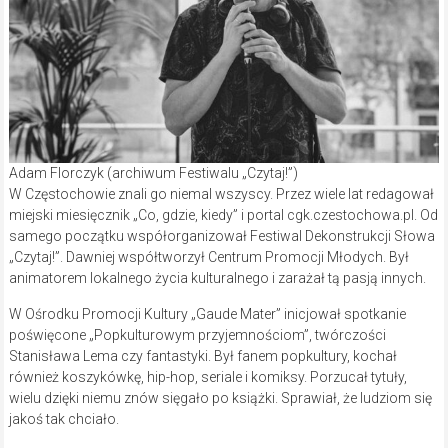
Adam Florczyk (archiwum Festiwalu „Czytaj!”)
W Częstochowie znali go niemal wszyscy. Przez wiele lat redagował
miejski miesięcznik „Co, gdzie, kiedy” i portal cgk.czestochowa.pl. Od
samego początku współorganizował Festiwal Dekonstrukcji Słowa
„Czytaj!”. Dawniej współtworzył Centrum Promocji Młodych. Był
animatorem lokalnego życia kulturalnego i zarażał tą pasją innych.
W Ośrodku Promocji Kultury „Gaude Mater” inicjował spotkanie
poświęcone „Popkulturowym przyjemnościom”, twórczości
Stanisława Lema czy fantastyki. Był fanem popkultury, kochał
również koszykówkę, hip-hop, seriale i komiksy. Porzucał tytuły,
wielu dzięki niemu znów sięgało po książki. Sprawiał, że ludziom się
jakoś tak chciało.