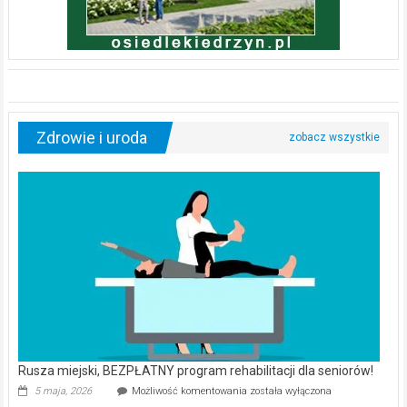
Zdrowie i uroda
Rusza miejski, BEZPŁATNY program rehabilitacji dla seniorów!
Rusza
5 maja, 2026
Możliwość komentowania
została wyłączona
miejski,