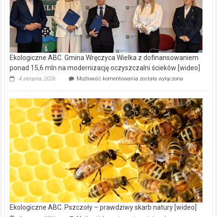
Ekologiczne ABC. Gmina Wręczyca Wielka z dofinansowaniem
ponad 15,6 mln na modernizację oczyszczalni ścieków [wideo]
Ekologiczne
4 sierpnia, 2026
Możliwość komentowania
została wyłączona
ABC.
Gmina
Wręczyca
Wielka
z
dofinansowaniem
ponad
15,6
mln
na
modernizację
oczyszczalni
ścieków
[wideo]
Ekologiczne ABC. Pszczoły – prawdziwy skarb natury [wideo]