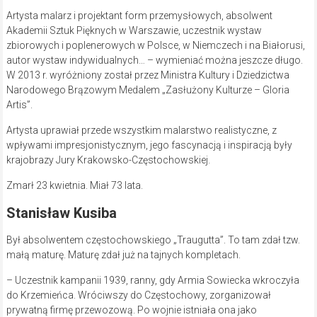
Artysta malarz i projektant form przemysłowych, absolwent
Akademii Sztuk Pięknych w Warszawie, uczestnik wystaw
zbiorowych i poplenerowych w Polsce, w Niemczech i na Białorusi,
autor wystaw indywidualnych… – wymieniać można jeszcze długo.
W 2013 r. wyróżniony został przez Ministra Kultury i Dziedzictwa
Narodowego Brązowym Medalem „Zasłużony Kulturze – Gloria
Artis”.
Artysta uprawiał przede wszystkim malarstwo realistyczne, z
wpływami impresjonistycznym, jego fascynacją i inspiracją były
krajobrazy Jury Krakowsko-Częstochowskiej.
Zmarł 23 kwietnia. Miał 73 lata.
Stanisław Kusiba
Był absolwentem częstochowskiego „Traugutta”. To tam zdał tzw.
małą maturę. Maturę zdał już na tajnych kompletach.
– Uczestnik kampanii 1939, ranny, gdy Armia Sowiecka wkroczyła
do Krzemieńca. Wróciwszy do Częstochowy, zorganizował
prywatną firmę przewozową. Po wojnie istniała ona jako