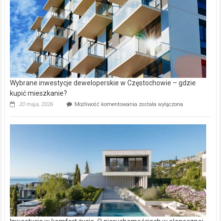
Wybrane inwestycje deweloperskie w Częstochowie – gdzie
kupić mieszkanie?
Wybrane
20 maja, 2026
Możliwość komentowania
została wyłączona
inwestycje
deweloperskie
w Częstochowie
–
gdzie
kupić
mieszkanie?