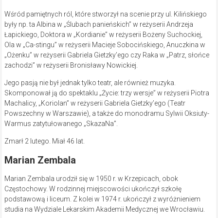
Wśród pamiętnych ról, które stworzył na scenie przy ul. Kilińskiego
były np. ta Albina w „Ślubach panieńskich” w reżyserii Andrzeja
Łapickiego, Doktora w „Kordianie” w reżyserii Bożeny Suchockiej,
Ola w „Ca-stingu” w reżyserii Macieje Sobocińskiego, Anuczkina w
„Ożenku” w reżyserii Gabriela Gietzky’ego czy Raka w „Patrz, słońce
zachodzi” w reżyserii Bronisławy Nowickiej.
Jego pasją nie był jednak tylko teatr, ale również muzyka.
Skomponował ją do spektaklu „Życie: trzy wersje” w reżyserii Piotra
Machalicy, „Koriolan” w reżyserii Gabriela Gietzky’ego (Teatr
Powszechny w Warszawie), a także do monodramu Sylwii Oksiuty-
Warmus zatytułowanego „SkazaNa”.
Zmarł 2 lutego. Miał 46 lat.
Marian Zembala
Marian Zembala urodził się w 1950 r. w Krzepicach, obok
Częstochowy. W rodzinnej miejscowości ukończył szkołę
podstawową i liceum. Z kolei w 1974 r. ukończył z wyróżnieniem
studia na Wydziale Lekarskim Akademii Medycznej we Wrocławiu.