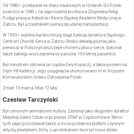
Od 1980 r. przebywał na stażu naukowym w Holandii. Do Polski
powrócił w 1985 r. na zaproszenie profesora Zbigniewa Religi.
Podjął pracę w Katedrze i Klinice Śląskiej Akademii Medycznej w
Zabrzu. Był uczestnikiem pierwszej udanej transplantacji.
W 1993 r. wybitny kardiochirurg objął funkcję dyrektora Śląskiego
Centrum Chorób Serca w Zabrzu. Blisko dekadę później jako
pierwszy w Polsce przeszczepił choremu płuco-serce, dokonał
także zabiegu wszczepienia by-passów 103-letniej pacjentce.
Był ministrem zdrowia (w rządzie Ewy Kopacz), a także posłem na
Sejm VIII kadencji. Jego osiągnięcia uhonorowano m.in. Krzyżem
Komandorskim Orderu Odrodzenia Polski.
Zmarł 19 marca. Miał 72 lata.
Czesław Tarczyński
Był cenionym animatorem kultury. Zasłynął jako długoletni dyrektor
Miejskiej Galerii Sztuki oraz prezes ZPAP w Częstochowie. Mimo
tych zajęć pozostawał także, a może przede wszystkim czynnym
artystą plastykiem, który z upodobaniem tworzył nowe dzieła.