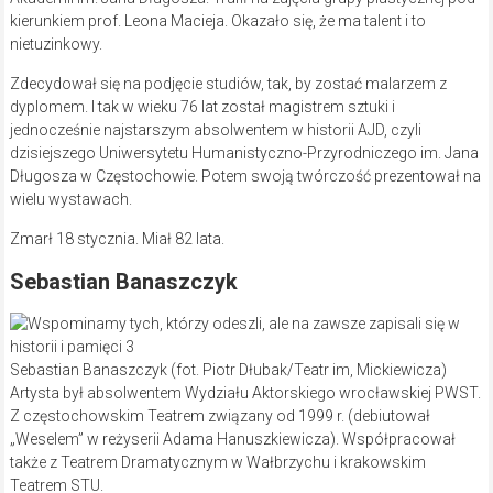
kierunkiem prof. Leona Macieja. Okazało się, że ma talent i to
nietuzinkowy.
Zdecydował się na podjęcie studiów, tak, by zostać malarzem z
dyplomem. I tak w wieku 76 lat został magistrem sztuki i
jednocześnie najstarszym absolwentem w historii AJD, czyli
dzisiejszego Uniwersytetu Humanistyczno-Przyrodniczego im. Jana
Długosza w Częstochowie. Potem swoją twórczość prezentował na
wielu wystawach.
Zmarł 18 stycznia. Miał 82 lata.
Sebastian Banaszczyk
Sebastian Banaszczyk (fot. Piotr Dłubak/Teatr im, Mickiewicza)
Artysta był absolwentem Wydziału Aktorskiego wrocławskiej PWST.
Z częstochowskim Teatrem związany od 1999 r. (debiutował
„Weselem” w reżyserii Adama Hanuszkiewicza). Współpracował
także z Teatrem Dramatycznym w Wałbrzychu i krakowskim
Teatrem STU.