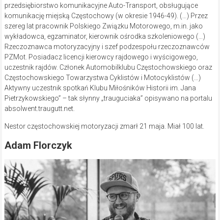
przedsiębiorstwo komunikacyjne Auto-Transport, obsługujące
komunikację miejską Częstochowy (w okresie 1946-49). (…) Przez
szereg lat pracownik Polskiego Związku Motorowego, m.in. jako
wykładowca, egzaminator, kierownik ośrodka szkoleniowego (…)
Rzeczoznawca motoryzacyjny i szef podzespołu rzeczoznawców
PZMot. Posiadacz licencji kierowcy rajdowego i wyścigowego,
uczestnik rajdów. Członek Automobilklubu Częstochowskiego oraz
Częstochowskiego Towarzystwa Cyklistów i Motocyklistów (…)
Aktywny uczestnik spotkań Klubu Miłośników Historii im. Jana
Pietrzykowskiego” – tak słynny „trauguciaka” opisywano na portalu
absolwent.traugutt.net.
Nestor częstochowskiej motoryzacji zmarł 21 maja. Miał 100 lat.
Adam Florczyk