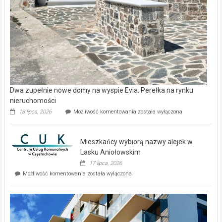
Dwa zupełnie nowe domy na wyspie Evia. Perełka na rynku
nieruchomości
Dwa
18 lipca, 2026
Możliwość komentowania
została wyłączona
zupełnie
nowe
domy
Mieszkańcy wybiorą nazwy alejek w
na
wyspie
Lasku Aniołowskim
Evia.
17 lipca, 2026
Perełka
Mieszkańcy
Możliwość komentowania
została wyłączona
na
wybiorą
rynku
nazwy
nieruchomości
alejek
w
Lasku
Aniołowskim