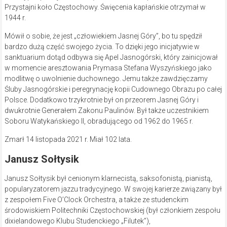
Przystajni koło Częstochowy. Święcenia kapłańskie otrzymał w
1944 r.
Mówił o sobie, że jest „człowiekiem Jasnej Góry”, bo tu spędził
bardzo dużą część swojego życia. To dzięki jego inicjatywie w
sanktuarium dotąd odbywa się Apel Jasnogórski, który zainicjował
w momencie aresztowania Prymasa Stefana Wyszyńskiego jako
modlitwę o uwolnienie duchownego. Jemu także zawdzięczamy
Śluby Jasnogórskie i peregrynację kopii Cudownego Obrazu po całej
Polsce. Dodatkowo trzykrotnie był on przeorem Jasnej Góry i
dwukrotnie Generałem Zakonu Paulinów. Był także uczestnikiem
Soboru Watykańskiego II, obradującego od 1962 do 1965 r.
Zmarł 14 listopada 2021 r. Miał 102 lata.
Janusz Sołtysik
Janusz Sołtysik był cenionym klarnecistą, saksofonistą, pianistą,
popularyzatorem jazzu tradycyjnego. W swojej karierze związany był
z zespołem Five O’Clock Orchestra, a także ze studenckim
środowiskiem Politechniki Częstochowskiej (był członkiem zespołu
dixielandowego Klubu Studenckiego „Filutek”),