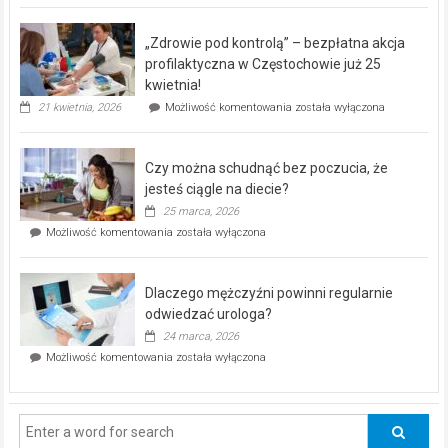
BEZPŁATNY
program
„Zdrowie pod kontrolą” – bezpłatna akcja
rehabilitacji
dla
profilaktyczna w Częstochowie już 25
seniorów!
kwietnia!
„Zdrowie
21 kwietnia, 2026
Możliwość komentowania
została wyłączona
pod
kontrolą”
–
Czy można schudnąć bez poczucia, że
bezpłatna
akcja
jesteś ciągle na diecie?
profilaktyczna
25 marca, 2026
w
Czy
Możliwość komentowania
została wyłączona
Częstochowie
można
już
schudnąć
25
bez
kwietnia!
Dlaczego mężczyźni powinni regularnie
poczucia,
że
odwiedzać urologa?
jesteś
24 marca, 2026
ciągle
Dlaczego
Możliwość komentowania
została wyłączona
na
mężczyźni
diecie?
powinni
regularnie
odwiedzać
urologa?