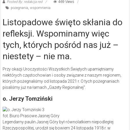
Posted By: redakcja red
469 Views
pożegnania
,
wspomnienia
Listopadowe święto skłania do
refleksji. Wspominamy więc
tych, których pośród nas już –
niestety – nie ma.
Przy okazji Uroczystości Wszystkich Świętych upamiętniamy
niektórych częstochowian i osoby związane z naszym regionem,
których pożegnaliśmy od listopada 2021 r. O tych pożegnaniach
pisaliśmy już na łamach „Gazety Regionalnej”.
o. Jerzy Tomziński
fot. Biuro Prasowe Jasnej Góry
Legendarny paulin Jasnej Góry był równolatkiem niepodległej
Rzeczypospolitej, urodził się bowiem 24 listopada 1918 r. w