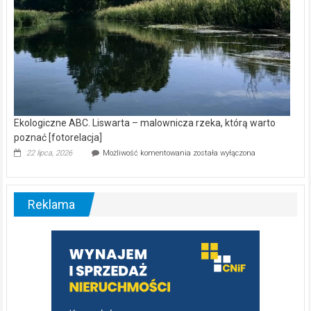
Ekologiczne ABC. Liswarta – malownicza rzeka, którą warto
poznać [fotorelacja]
Ekologiczne
22 lipca, 2026
Możliwość komentowania
została wyłączona
ABC.
Liswarta
–
malownicza
Reklama
rzeka,
którą
warto
poznać
[fotorelacja]