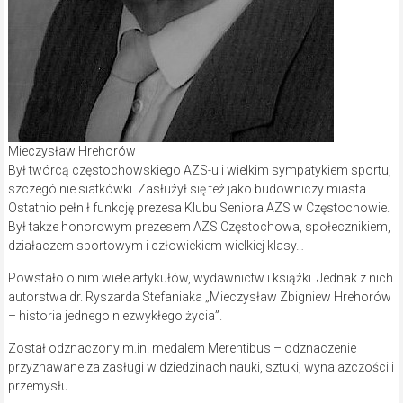
Mieczysław Hrehorów
Był twórcą częstochowskiego AZS-u i wielkim sympatykiem sportu,
szczególnie siatkówki. Zasłużył się też jako budowniczy miasta.
Ostatnio pełnił funkcję prezesa Klubu Seniora AZS w Częstochowie.
Był także honorowym prezesem AZS Częstochowa, społecznikiem,
działaczem sportowym i człowiekiem wielkiej klasy…
Powstało o nim wiele artykułów, wydawnictw i książki. Jednak z nich
autorstwa dr. Ryszarda Stefaniaka „Mieczysław Zbigniew Hrehorów
– historia jednego niezwykłego życia”.
Został odznaczony m.in. medalem Merentibus – odznaczenie
przyznawane za zasługi w dziedzinach nauki, sztuki, wynalazczości i
przemysłu.