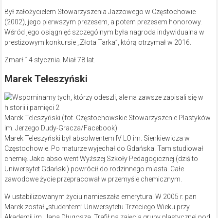
Był założycielem Stowarzyszenia Jazzowego w Częstochowie
(2002), jego pierwszym prezesem, a potem prezesem honorowy.
Wśród jego osiągnięć szczególnym była nagroda indywidualna w
prestiżowym konkursie „Złota Tarka”, którą otrzymał w 2016.
Zmarł 14 stycznia. Miał 78 lat.
Marek Teleszyński
Marek Teleszyński (fot. Częstochowskie Stowarzyszenie Plastyków
im. Jerzego Dudy-Gracza/Facebook)
Marek Teleszyński był absolwentem IV LO im. Sienkiewicza w
Częstochowie. Po maturze wyjechał do Gdańska. Tam studiował
chemię. Jako absolwent Wyższej Szkoły Pedagogicznej (dziś to
Uniwersytet Gdański) powrócił do rodzinnego miasta. Całe
zawodowe życie przepracował w przemyśle chemicznym.
W ustabilizowanym życiu namieszała emerytura. W 2005 r. pan
Marek został „studentem” Uniwersytetu Trzeciego Wieku przy
Akademii im. Jana Długosza. Trafił na zajęcia grupy plastycznej pod