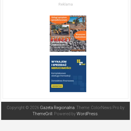
w słonecznej
Reklama
Hiszpanii
Copyright © 2026
Gazeta Regionalna
. Theme: ColorNews Pro by
ThemeGrill
. Powered by
WordPress
.