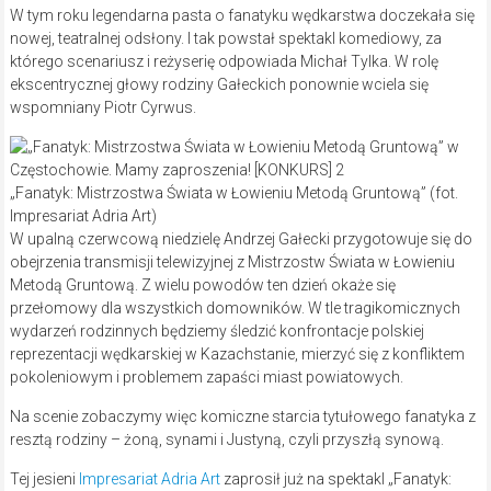
W tym roku legendarna pasta o fanatyku wędkarstwa doczekała się
nowej, teatralnej odsłony. I tak powstał spektakl komediowy, za
którego scenariusz i reżyserię odpowiada Michał Tylka. W rolę
ekscentrycznej głowy rodziny Gałeckich ponownie wciela się
wspomniany Piotr Cyrwus.
„Fanatyk: Mistrzostwa Świata w Łowieniu Metodą Gruntową” (fot.
Impresariat Adria Art)
W upalną czerwcową niedzielę Andrzej Gałecki przygotowuje się do
obejrzenia transmisji telewizyjnej z Mistrzostw Świata w Łowieniu
Metodą Gruntową. Z wielu powodów ten dzień okaże się
przełomowy dla wszystkich domowników. W tle tragikomicznych
wydarzeń rodzinnych będziemy śledzić konfrontacje polskiej
reprezentacji wędkarskiej w Kazachstanie, mierzyć się z konfliktem
pokoleniowym i problemem zapaści miast powiatowych.
Na scenie zobaczymy więc komiczne starcia tytułowego fanatyka z
resztą rodziny – żoną, synami i Justyną, czyli przyszłą synową.
Tej jesieni
Impresariat Adria Art
zaprosił już na spektakl „Fanatyk: