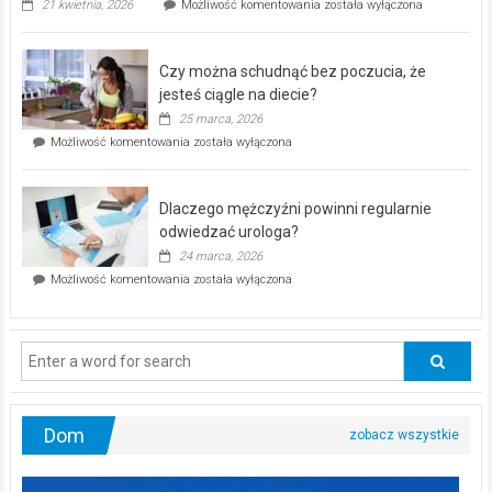
„Zdrowie
21 kwietnia, 2026
Możliwość komentowania
została wyłączona
pod
kontrolą”
–
Czy można schudnąć bez poczucia, że
bezpłatna
akcja
jesteś ciągle na diecie?
profilaktyczna
25 marca, 2026
w
Czy
Możliwość komentowania
została wyłączona
Częstochowie
można
już
schudnąć
25
bez
kwietnia!
Dlaczego mężczyźni powinni regularnie
poczucia,
że
odwiedzać urologa?
jesteś
24 marca, 2026
ciągle
Dlaczego
Możliwość komentowania
została wyłączona
na
mężczyźni
diecie?
powinni
regularnie
odwiedzać
urologa?
Dom