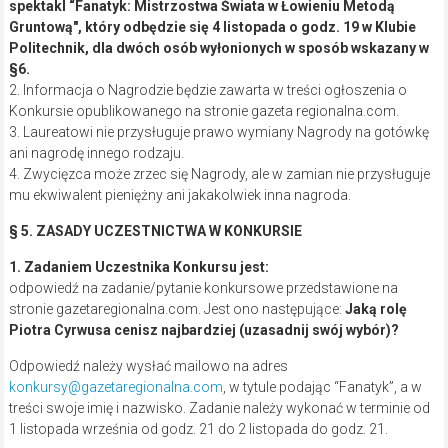
spektakl “Fanatyk: Mistrzostwa Świata w Łowieniu Metodą
Gruntową″, który odbędzie się 4 listopada o godz. 19 w Klubie
Politechnik, dla dwóch osób wyłonionych w sposób wskazany w
§6.
2. Informacja o Nagrodzie będzie zawarta w treści ogłoszenia o
Konkursie opublikowanego na stronie gazeta regionalna.com.
3. Laureatowi nie przysługuje prawo wymiany Nagrody na gotówkę
ani nagrodę innego rodzaju.
4. Zwycięzca może zrzec się Nagrody, ale w zamian nie przysługuje
mu ekwiwalent pieniężny ani jakakolwiek inna nagroda.
§ 5. ZASADY UCZESTNICTWA W KONKURSIE
1. Zadaniem Uczestnika Konkursu jest:
odpowiedź na zadanie/pytanie konkursowe przedstawione na
stronie gazetaregionalna.com. Jest ono następujące:
Jaką rolę
Piotra Cyrwusa cenisz najbardziej (uzasadnij swój wybór)?
Odpowiedź należy wysłać mailowo na adres
konkursy@gazetaregionalna.com
, w tytule podając “Fanatyk”, a w
treści swoje imię i nazwisko. Zadanie należy wykonać w terminie od
1 listopada września od godz. 21 do 2 listopada do godz. 21.