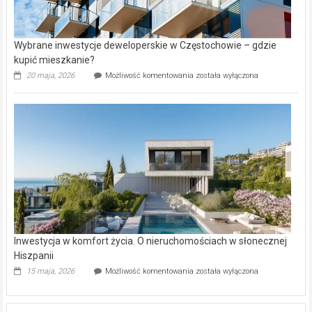
Wybrane inwestycje deweloperskie w Częstochowie – gdzie
kupić mieszkanie?
Wybrane
20 maja, 2026
Możliwość komentowania
została wyłączona
inwestycje
deweloperskie
w Częstochowie
–
gdzie
kupić
mieszkanie?
Inwestycja w komfort życia. O nieruchomościach w słonecznej
Hiszpanii
Inwestycja
15 maja, 2026
Możliwość komentowania
została wyłączona
w komfort
życia.
O nieruchomościach