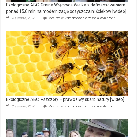
Ekologiczne ABC. Gmina Wręczyca Wielka z dofinansowaniem
ponad 15,6 mln na modernizację oczyszczalni ścieków [wideo]
Ekologiczne
4 sierpnia, 2026
Możliwość komentowania
została wyłączona
ABC.
Gmina
Wręczyca
Wielka
z
dofinansowaniem
ponad
15,6
mln
na
modernizację
oczyszczalni
ścieków
[wideo]
Ekologiczne ABC. Pszczoły – prawdziwy skarb natury [wideo]
Ekologiczne
3 sierpnia, 2026
Możliwość komentowania
została wyłączona
ABC.
Pszczoły
–
prawdziwy
skarb
natury