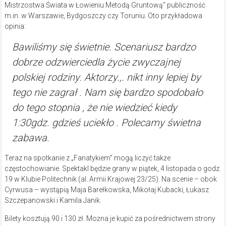
Mistrzostwa Świata w Łowieniu Metodą Gruntową” publiczność
m.in. w Warszawie, Bydgoszczy czy Toruniu. Oto przykładowa
opinia:
Bawiliśmy się świetnie. Scenariusz bardzo
dobrze odzwierciedla życie zwyczajnej
polskiej rodziny. Aktorzy.,. nikt inny lepiej by
tego nie zagrał . Nam się bardzo spodobało
do tego stopnia , że nie wiedzieć kiedy
1:30gdz. gdzieś uciekło . Polecamy świetna
zabawa.
Teraz na spotkanie z „Fanatykiem” mogą liczyć także
częstochowianie. Spektakl będzie grany w piątek, 4 listopada o godz.
19 w Klubie Politechnik (al. Armii Krajowej 23/25). Na scenie – obok
Cyrwusa – wystąpią Maja Barełkowska, Mikołaj Kubacki, Łukasz
Szczepanowski i Kamila Janik.
Bilety kosztują 90 i 130 zł. Można je kupić za pośrednictwem strony