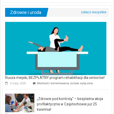
Zdrowie i uroda
Rusza miejski, BEZPŁATNY program rehabilitacji dla seniorów!
Rusza
5 maja, 2026
Możliwość komentowania
została wyłączona
miejski,
BEZPŁATNY
program
„Zdrowie pod kontrolą” – bezpłatna akcja
rehabilitacji
dla
profilaktyczna w Częstochowie już 25
seniorów!
kwietnia!