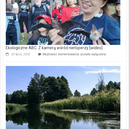
[wideo]
Ekologiczne ABC. Z kamerą wśród nietoperzy [wideo]
Ekologiczne
30 lipca, 2026
Możliwość komentowania
została wyłączona
ABC.
Z
kamerą
wśród
nietoperzy
[wideo]