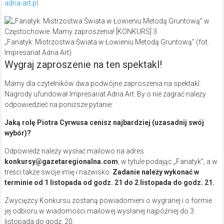
adria-art.pl
.
„Fanatyk: Mistrzostwa Świata w Łowieniu Metodą Gruntową” (fot.
Impresariat Adria Art)
Wygraj zaproszenie na ten spektakl!
Mamy dla czytelników dwa podwójne zaproszenia na spektakl.
Nagrody ufundował Impresariat Adria Art. By o nie zagrać należy
odpowiedzieć na poniższe pytanie:
Jaką rolę Piotra Cyrwusa cenisz najbardziej (uzasadnij swój
wybór)?
Odpowiedź należy wysłać mailowo na adres
konkursy@gazetaregionalna.com
, w tytule podając „Fanatyk”, a w
treści także swoje imię i nazwisko.
Zadanie należy wykonać w
terminie od 1 listopada od godz. 21 do 2 listopada do godz. 21.
Zwycięzcy Konkursu zostaną powiadomieni o wygranej i o formie
jej odbioru w wiadomości mailowej wysłanej najpóźniej do 3
listopada do godz. 20.