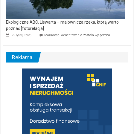
Ekologiczne ABC. Liswarta – malownicza rzeka, którą warto
poznać [fotorelacja]
Ekologiczne
22 lipca, 2026
Możliwość komentowania
została wyłączona
ABC.
Liswarta
–
malownicza
Reklama
rzeka,
którą
warto
poznać
[fotorelacja]