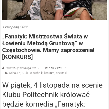
1 listopada, 2022
„Fanatyk: Mistrzostwa Świata w
Łowieniu Metodą Gruntową” w
Częstochowie. Mamy zaproszenia!
[KONKURS]
Posted By: redakcja red
455 Views
Adria Art
,
Klub Politechnik
,
konkurs
,
spektakl
W piątek, 4 listopada na scenie
Klubu Politechnik królować
będzie komedia „Fanatyk: