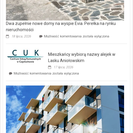
Dwa zupełnie nowe domy na wyspie Evia. Perełka na rynku
nieruchomości
Dwa
18 lipca, 2026
Możliwość komentowania
została wyłączona
zupełnie
nowe
domy
Mieszkańcy wybiorą nazwy alejek w
na
wyspie
Lasku Aniołowskim
Evia.
17 lipca, 2026
Perełka
Mieszkańcy
Możliwość komentowania
została wyłączona
na
wybiorą
rynku
nazwy
nieruchomości
alejek
w
Lasku
Aniołowskim