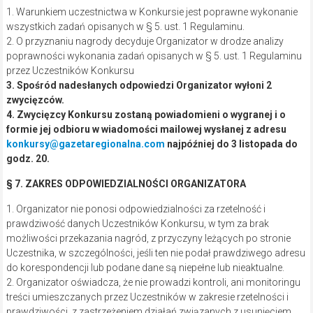
1. Warunkiem uczestnictwa w Konkursie jest poprawne wykonanie
wszystkich zadań opisanych w § 5. ust. 1 Regulaminu.
2. O przyznaniu nagrody decyduje Organizator w drodze analizy
poprawności wykonania zadań opisanych w § 5. ust. 1 Regulaminu
przez Uczestników Konkursu
3. Spośród nadesłanych odpowiedzi Organizator wyłoni 2
zwycięzców.
4. Zwycięzcy Konkursu zostaną powiadomieni o wygranej i o
formie jej odbioru w wiadomości mailowej wysłanej z adresu
konkursy@gazetaregionalna.com
najpóźniej do 3 listopada do
godz. 20.
§ 7. ZAKRES ODPOWIEDZIALNOŚCI ORGANIZATORA
1. Organizator nie ponosi odpowiedzialności za rzetelność i
prawdziwość danych Uczestników Konkursu, w tym za brak
możliwości przekazania nagród, z przyczyny leżących po stronie
Uczestnika, w szczególności, jeśli ten nie podał prawdziwego adresu
do korespondencji lub podane dane są niepełne lub nieaktualne.
2. Organizator oświadcza, że nie prowadzi kontroli, ani monitoringu
treści umieszczanych przez Uczestników w zakresie rzetelności i
prawdziwości, z zastrzeżeniem działań związanych z usunięciem