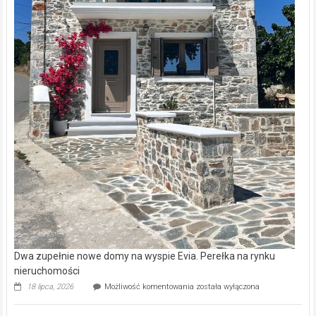
Dwa zupełnie nowe domy na wyspie Evia. Perełka na rynku
nieruchomości
Dwa
18 lipca, 2026
Możliwość komentowania
została wyłączona
zupełnie
nowe