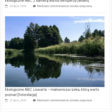
Ekologiczne ABC. Z kamerą wśród nietoperzy [wideo]
Ekologiczne
30 lipca, 2026
Możliwość komentowania
została wyłączona
ABC.
Z
kamerą
wśród
nietoperzy
[wideo]
Ekologiczne ABC. Liswarta – malownicza rzeka, którą warto
poznać [fotorelacja]
Ekologiczne
22 lipca, 2026
Możliwość komentowania
została wyłączona
ABC.
Liswarta