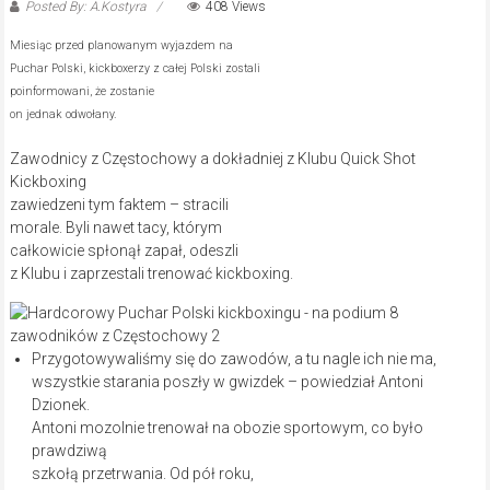
Posted By: A.Kostyra
408 Views
Miesiąc przed planowanym wyjazdem na
Puchar Polski, kickboxerzy z całej Polski zostali
poinformowani, że zostanie
on jednak odwołany.
Zawodnicy z Częstochowy a dokładniej z Klubu Quick Shot
Kickboxing
zawiedzeni tym faktem – stracili
morale. Byli nawet tacy, którym
całkowicie spłonął zapał, odeszli
z Klubu i zaprzestali trenować kickboxing.
Przygotowywaliśmy się do zawodów, a tu nagle ich nie ma,
wszystkie starania poszły w gwizdek – powiedział Antoni
Dzionek.
Antoni mozolnie trenował na obozie sportowym, co było
prawdziwą
szkołą przetrwania. Od pół roku,