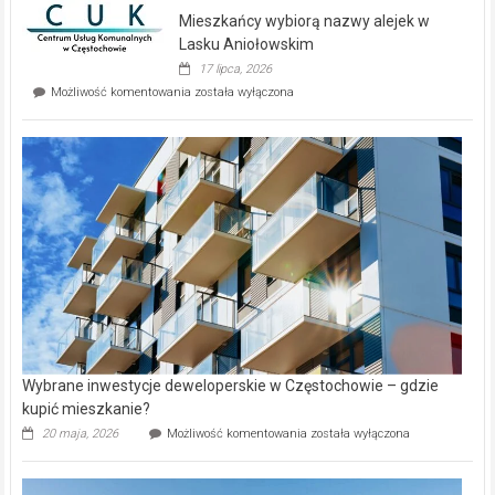
domy
Mieszkańcy wybiorą nazwy alejek w
na
wyspie
Lasku Aniołowskim
Evia.
17 lipca, 2026
Perełka
Mieszkańcy
Możliwość komentowania
została wyłączona
na
wybiorą
rynku
nazwy
nieruchomości
alejek
w
Lasku
Aniołowskim
Wybrane inwestycje deweloperskie w Częstochowie – gdzie
kupić mieszkanie?
Wybrane
20 maja, 2026
Możliwość komentowania
została wyłączona
inwestycje
deweloperskie
w Częstochowie