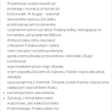
W pierwszej rundzie wywalczył
przewagę i musiał ją utrzymać do
końca walki. W drugiej – wykonał
dwa świetne zejścia z linii ataku
przed kopnięciami przeciwnika
i poprawnie wykończył akcje. Kolejną walką, zasługującą na
komentarz, jest pojedynek Wiktora
Andryszczaka, który zwyciężył
z Nazarem Poliakovskym. Udane
uniki rotacyjne i szczelna podwójna
garda uniemożliwiały przeciwnikowi celne ataki. Długie
kombinacje
wyprowadzane przez niego okazały
w tym wypadku kluczem do sukcesu. Każda rozpoczęta akcja
składała
się przynajmniej z 4 technik. Chłopak został również odznaczony
najlepszym zawodnikiem Klubu.
komentuje trener zawodników.
Sytuacją, o której także warto
wspomnieć, jest walka Dominika
Krzemińskiego. Prawie udało mu