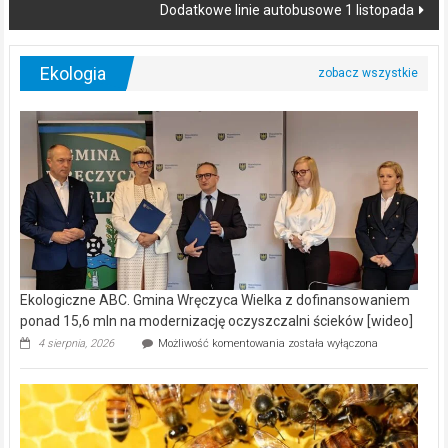
Dodatkowe linie autobusowe 1 listopada
Ekologia
Ekologiczne ABC. Gmina Wręczyca Wielka z dofinansowaniem
ponad 15,6 mln na modernizację oczyszczalni ścieków [wideo]
Ekologiczne
4 sierpnia, 2026
Możliwość komentowania
została wyłączona
ABC.
Gmina
Wręczyca
Wielka
z
dofinansowaniem