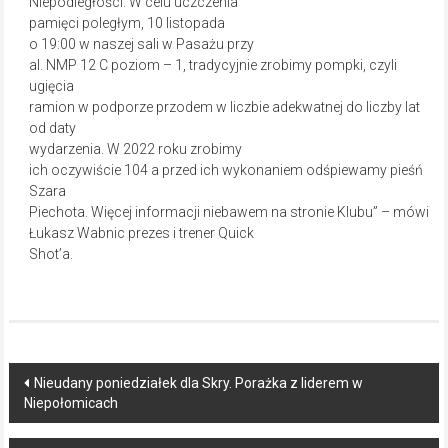
Niepodległości. W celu uczczenia
pamięci poległym, 10 listopada
o 19:00 w naszej sali w Pasażu przy
al. NMP 12 C poziom – 1, tradycyjnie zrobimy pompki, czyli
ugięcia
ramion w podporze przodem w liczbie adekwatnej do liczby lat
od daty
wydarzenia. W 2022 roku zrobimy
ich oczywiście 104 a przed ich wykonaniem odśpiewamy pieśń
Szara
Piechota. Więcej informacji niebawem na stronie Klubu” – mówi
Łukasz Wabnic prezes i trener Quick
Shot’a.
Post
Nieudany poniedziałek dla Skry. Porażka z liderem w
Niepołomicach
navigation