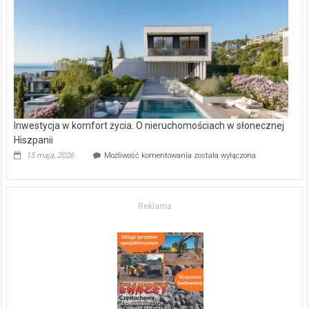
–
gdzie
kupić
mieszkanie?
Inwestycja w komfort życia. O nieruchomościach w słonecznej
Hiszpanii
Inwestycja
15 maja, 2026
Możliwość komentowania
została wyłączona
w komfort
życia.
O nieruchomościach
w słonecznej
Reklama
Hiszpanii