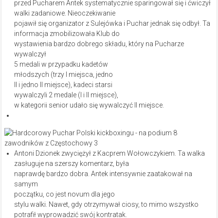
przed Pucharem Antek systematycznie sparingował się i ćwiczył
walki zadaniowe. Nieoczekiwanie
pojawił się organizator z Sulejówka i Puchar jednak się odbył. Ta
informacja zmobilizowała Klub do
wystawienia bardzo dobrego składu, który na Pucharze
wywalczył
5 medali w przypadku kadetów
młodszych (trzy I miejsca, jedno
II i jedno II miejsce), kadeci starsi
wywalczyli 2 medale (I i II miejsce),
w kategorii senior udało się wywalczyć II miejsce.
Antoni Dzionek zwyciężył z Kacprem Wołowczykiem. Ta walka
zasługuje na szerszy komentarz, była
naprawdę bardzo dobra. Antek intensywnie zaatakował na
samym
początku, co jest novum dla jego
stylu walki. Nawet, gdy otrzymywał ciosy, to mimo wszystko
potrafił wyprowadzić swój kontratak.