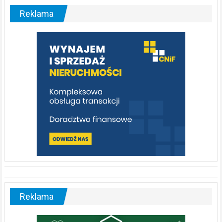
–
malownicza
Reklama
rzeka,
którą
warto
poznać
[fotorelacja]
Reklama