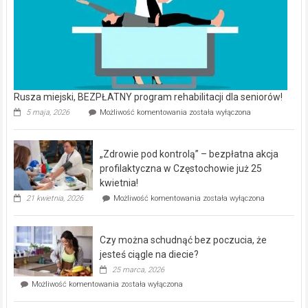
Rusza miejski, BEZPŁATNY program rehabilitacji dla seniorów!
Rusza
5 maja, 2026
Możliwość komentowania
została wyłączona
miejski,
BEZPŁATNY
program
„Zdrowie pod kontrolą” – bezpłatna akcja
rehabilitacji
dla
profilaktyczna w Częstochowie już 25
seniorów!
kwietnia!
„Zdrowie
21 kwietnia, 2026
Możliwość komentowania
została wyłączona
pod
kontrolą”
–
Czy można schudnąć bez poczucia, że
bezpłatna
akcja
jesteś ciągle na diecie?
profilaktyczna
25 marca, 2026
w
Czy
Możliwość komentowania
została wyłączona
Częstochowie
można
już
schudnąć
25