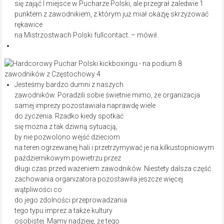
się zająć I miejsce w Pucharze Polski, ale przegrał zaledwie 1
punktem z zawodnikiem, z którym już miał okazję skrzyżować
rękawice
na Mistrzostwach Polski fullcontact. – mówił.
Jesteśmy bardzo dumni z naszych
zawodników. Poradzili sobie świetnie mimo, że organizacja
samej imprezy pozostawiała naprawdę wiele
do życzenia. Rzadko kiedy spotkać
się można z tak dziwną sytuacją,
by nie pozwolono wejść dzieciom
na teren ogrzewanej hali i przetrzymywać je na kilkustopniowym
październikowym powietrzu przez
długi czas przed ważeniem zawodników. Niestety dalsza część
zachowania organizatora pozostawiła jeszcze więcej
wątpliwości co
do jego zdolności przeprowadzania
tego typu imprez a także kultury
osobistej. Mamy nadzieję, że tego