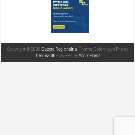
Copyright © 2026
Gazeta Regionalna
. Theme: ColorNews Pro by
ThemeGrill
. Powered by
WordPress
.