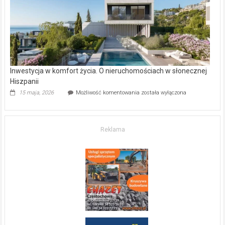
mieszkanie?
Inwestycja w komfort życia. O nieruchomościach w słonecznej
Hiszpanii
Inwestycja
15 maja, 2026
Możliwość komentowania
została wyłączona
w komfort
życia.
O nieruchomościach
w słonecznej
Reklama
Hiszpanii