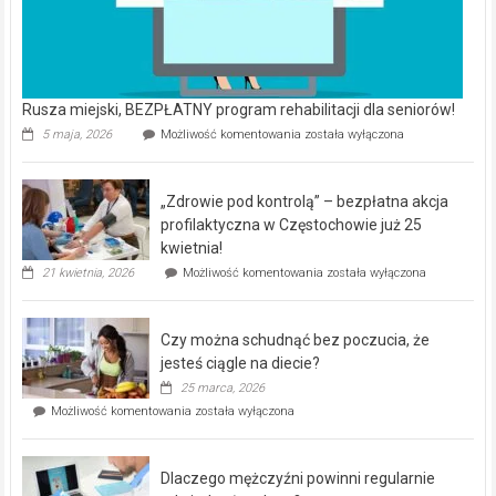
Rusza miejski, BEZPŁATNY program rehabilitacji dla seniorów!
Rusza
5 maja, 2026
Możliwość komentowania
została wyłączona
miejski,
BEZPŁATNY
program
„Zdrowie pod kontrolą” – bezpłatna akcja
rehabilitacji
dla
profilaktyczna w Częstochowie już 25
seniorów!
kwietnia!
„Zdrowie
21 kwietnia, 2026
Możliwość komentowania
została wyłączona
pod
kontrolą”
–
Czy można schudnąć bez poczucia, że
bezpłatna
akcja
jesteś ciągle na diecie?
profilaktyczna
25 marca, 2026
w
Czy
Możliwość komentowania
została wyłączona
Częstochowie
można
już
schudnąć
25
bez
kwietnia!
Dlaczego mężczyźni powinni regularnie
poczucia,