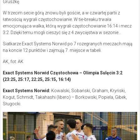
Gruszkę.
W trzecim secie górą znowu byli goście, a w czwartej partii z
łatwością wygrali częstochowianie. W tie-breaku trwała
emocjonująca walka, którą wygrali częstochowianie 16:14 i mecz
3:2. Dzięki temu mogli cieszyć się z 4 zwycięstwa w sezonie…
Siatkarze Exact Systems Norwid po 7 rozegranych meczach mają
na koncie 12 punktów i zajmują 7. miejsce w tabeli.
AK, fot: AK
Exact Systems Norwid Częstochowa – Olimpia Sulęcin 3:2
(23:25, 25:17, 22:25, 25:15, 16:14)
Exact Systems Norwid:
Kowalski, Sobański, Graham, Kryński,
Kogut, Schmidt, Takahashi (libero) – Borkowski, Popiela, Gibek,
Sługocki.