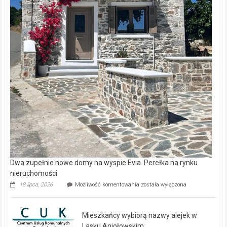
Dwa zupełnie nowe domy na wyspie Evia. Perełka na rynku
nieruchomości
Dwa
18 lipca, 2026
Możliwość komentowania
została wyłączona
zupełnie
nowe
domy
Mieszkańcy wybiorą nazwy alejek w
na
wyspie
Lasku Aniołowskim