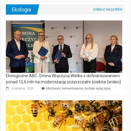
Ekologia
Ekologiczne ABC. Gmina Wręczyca Wielka z dofinansowaniem
ponad 15,6 mln na modernizację oczyszczalni ścieków [wideo]
Ekologiczne
4 sierpnia, 2026
Możliwość komentowania
została wyłączona
ABC.
Gmina
Wręczyca
Wielka
z
dofinansowaniem
ponad
15,6
mln