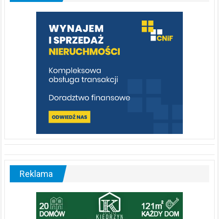
którą
warto
poznać
[fotorelacja]
Reklama