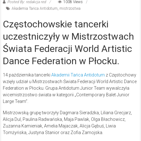
Posted By: redakcja red
1008 Views
Akademia Tańca Antidotum
,
mistrzostwa
Częstochowskie tancerki
uczestniczyły w Mistrzostwach
Świata Federacji World Artistic
Dance Federation w Płocku.
14 października tancerki
Akademii Tańca Antidotum
z Częstochowy
wzięły udział u Mistrzostwach Świata Federacji World Artistic Dance
Federation w Płocku. Grupa Antidotum Junior Team wywalczyła
wicemistrzostwo świata w kategorii „Contemporary Balet Junior
Large Team”.
Mistrzowską grupę tworzyły Dagmara Sieradzka, Liliana Grecjarz,
Alicja Dul, Paulina Radwańska, Maja Pawlak, Olga Błachowicz,
Zuzanna Kamieniak, Amelia Majaczak, Alicja Gębuś, Liwia
Tomżyńska, Justyna Stanior oraz Zofia Zamojska.