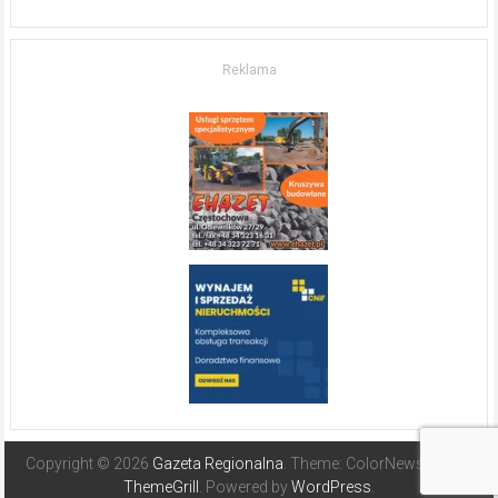
w komfort
życia.
O nieruchomościach
w słonecznej
Reklama
Hiszpanii
Copyright © 2026
Gazeta Regionalna
. Theme: ColorNews Pro by
ThemeGrill
. Powered by
WordPress
.