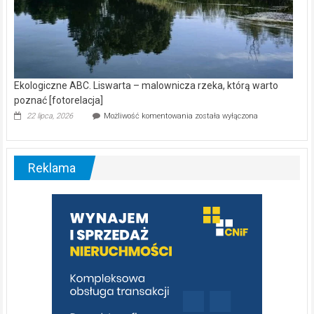
Ekologiczne ABC. Liswarta – malownicza rzeka, którą warto
poznać [fotorelacja]
Ekologiczne
22 lipca, 2026
Możliwość komentowania
została wyłączona
ABC.
Liswarta
–
malownicza
Reklama
rzeka,
którą
warto
poznać
[fotorelacja]