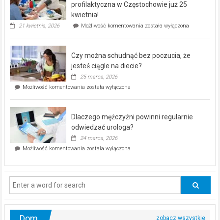
dla
profilaktyczna w Częstochowie już 25
seniorów!
kwietnia!
„Zdrowie
21 kwietnia, 2026
Możliwość komentowania
została wyłączona
pod
kontrolą”
–
Czy można schudnąć bez poczucia, że
bezpłatna
akcja
jesteś ciągle na diecie?
profilaktyczna
25 marca, 2026
w
Czy
Możliwość komentowania
została wyłączona
Częstochowie
można
już
schudnąć
25
bez
kwietnia!
Dlaczego mężczyźni powinni regularnie
poczucia,
że
odwiedzać urologa?
jesteś
24 marca, 2026
ciągle
Dlaczego
Możliwość komentowania
została wyłączona
na
mężczyźni
diecie?
powinni
regularnie
odwiedzać
urologa?
Dom