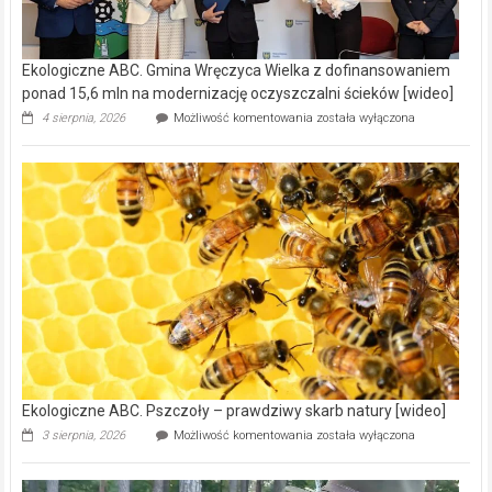
Ekologiczne ABC. Gmina Wręczyca Wielka z dofinansowaniem
ponad 15,6 mln na modernizację oczyszczalni ścieków [wideo]
Ekologiczne
4 sierpnia, 2026
Możliwość komentowania
została wyłączona
ABC.
Gmina
Wręczyca
Wielka
z
dofinansowaniem
ponad
15,6
mln
na
modernizację
oczyszczalni
ścieków
[wideo]
Ekologiczne ABC. Pszczoły – prawdziwy skarb natury [wideo]
Ekologiczne
3 sierpnia, 2026
Możliwość komentowania
została wyłączona
ABC.
Pszczoły
–