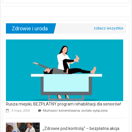
Zdrowie i uroda
Rusza miejski, BEZPŁATNY program rehabilitacji dla seniorów!
Rusza
5 maja, 2026
Możliwość komentowania
została wyłączona
miejski,
BEZPŁATNY
program
„Zdrowie pod kontrolą” – bezpłatna akcja
rehabilitacji