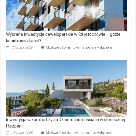
Wybrane inwestycje deweloperskie w Częstochowie – gdzie
kupić mieszkanie?
Wybrane
20 maja, 2026
Możliwość komentowania
została wyłączona
inwestycje
deweloperskie
w Częstochowie
–
gdzie
kupić
mieszkanie?
Inwestycja w komfort życia. O nieruchomościach w słonecznej
Hiszpanii
Inwestycja
15 maja, 2026
Możliwość komentowania
została wyłączona